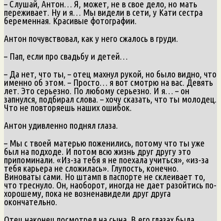
– Слушай, Антон… Я, может, не в свое дело, но мать
переживает. Ну и я… Мы видели в сети, у Кати сестра
беременная. Красивые фотографии.
Антон почувствовал, как у него сжалось в груди.
– Пап, если про свадьбу и детей…
– Да нет, что ты, – отец махнул рукой, но было видно, что
именно об этом. – Просто… я вот смотрю на вас. Девять
лет. Это серьезно. По любому серьезно. И я… – он
запнулся, подбирал слова. – хочу сказать, что ты молодец.
Что не повторяешь наших ошибок.
Антон удивленно поднял глаза.
– Мы с твоей матерью поженились, потому что ты уже
был на подходе. И потом всю жизнь друг другу это
припоминали. «Из-за тебя я не поехала учиться», «из-за
тебя карьера не сложилась». Глупость, конечно.
Виноваты сами. Но штамп в паспорте не склеивает то,
что треснуло. Он, наоборот, иногда не дает разойтись по-
хорошему, пока не возненавидели друг друга
окончательно.
Отец наконец посмотрел на сына. В его глазах была