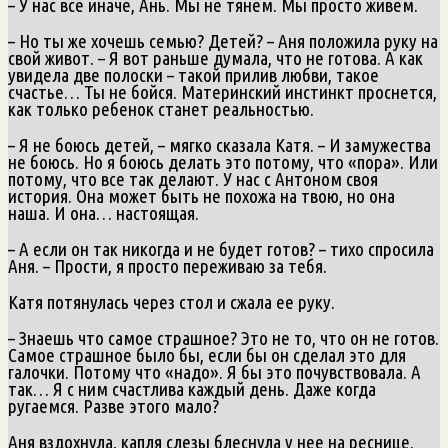
– У нас все иначе, Ань. Мы не тянем. Мы просто живем.
– Но ты же хочешь семью? Детей? – Аня положила руку на
свой живот. – Я вот раньше думала, что не готова. А как
увидела две полоски – такой прилив любви, такое
счастье… Ты не бойся. Материнский инстинкт проснется,
как только ребенок станет реальностью.
– Я не боюсь детей, – мягко сказала Катя. – И замужества
не боюсь. Но я боюсь делать это потому, что «пора». Или
потому, что все так делают. У нас с Антоном своя
история. Она может быть не похожа на твою, но она
наша. И она… настоящая.
– А если он так никогда и не будет готов? – тихо спросила
Аня. – Прости, я просто переживаю за тебя.
Катя потянулась через стол и сжала ее руку.
– Знаешь что самое страшное? Это не то, что он не готов.
Самое страшное было бы, если бы он сделал это для
галочки. Потому что «надо». Я бы это почувствовала. А
так… Я с ним счастлива каждый день. Даже когда
ругаемся. Разве этого мало?
Аня вздохнула, капля слезы блеснула у нее на реснице.