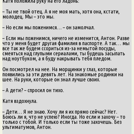
Катя положила руку на его ладонь:
– Ты не твой отец. А я не моя мать, хотя она, кстати,
молодец. Мы – это мы.
– Но если мы поженимся… – он замолчал.
– Если мы поженимся, ничего не изменится, Антон. Разве
что у меня будет другая фамилия в паспорте. А так… мы
все так же будем ссориться из-за немытой посуды,
смеяться над глупыми сериалами, ты будешь засыпать
над ноутбуком, а я буду накрывать тебя пледом.
Он посмотрел на нее. На морщинки у глаз, которые
появились за эти девять лет. На знакомые родинки на
шее. На руки, которые он знал лучше своих.
– А дети? – спросил он тихо.
Катя вздохнула.
– Дети… Я не знаю. Хочу ли я их прямо сейчас? Нет.
Боюсь ли я, что не успею? Иногда. Но если и захочу – то
только с тобой. И только если ты тоже захочешь. Без
ультиматумов, Антон.