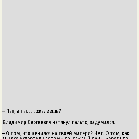
– Пап, а ты… сожалеешь?
Владимир Сергеевич натянул пальто, задумался.
– О том, что женился на твоей матери? Нет. О том, как
мы все испортили потом – да, каждый день. Береги то,