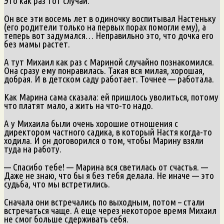
Это как раз тот случай.
Он все эти восемь лет в одиночку воспитывал Настеньку
(его родители только на первых порах помогли ему), а
теперь вот задумался… Неправильно это, что дочка его
без мамы растет.
А тут Михаил как раз с Мариной случайно познакомился.
Она сразу ему понравилась. Такая вся милая, хорошая,
добрая. И в детском саду работает. Точнее — работала.
Как Марина сама сказала: ей пришлось уволиться, потому
что платят мало, а жить на что-то надо.
А у Михаила были очень хорошие отношения с
директором частного садика, в который Настя когда-то
ходила. И он договорился о том, чтобы Марину взяли
туда на работу.
— Спасибо тебе! — Марина вся светилась от счастья. —
Даже не знаю, что бы я без тебя делала. Не иначе — это
судьба, что мы встретились.
Сначала они встречались по выходным, потом – стали
встречаться чаще. А еще через некоторое время Михаил
не смог больше сдерживать себя.