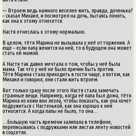
— Втроем ведь намного веселее жить, правда, доченька?
– сказал Михаил, и посмотрел на дочь, пытаясь понять,
как она к этому отнесется.
Настя отнеслась к этому нормально.
В целом, тётя Марина не вызывала у неё отторжения. А
еще – если папа женится на ней, то в будущем она может
стать ей мамой.
А Настя так давно мечтала о том, чтобы у неё была
мама. Так что у неё не было причин быть против.
Тётя Марина стала приходить в гости чаще, а потом, как
Михаил и говорил, они стали жить втроем.
Вот только сразу после этого Настя стала замечать
странные вещи. Например, когда её папа был дома, тётя
Марина из кожи вон лезла, чтобы показать, как она хочет
подружиться с Настенькой, как она хорошо к ней
относится. А когда папы не было, то она…
…большую часть времени залипала в телефоне,
переписываясь с подружками или листая ленту новостей
в соцсетях.