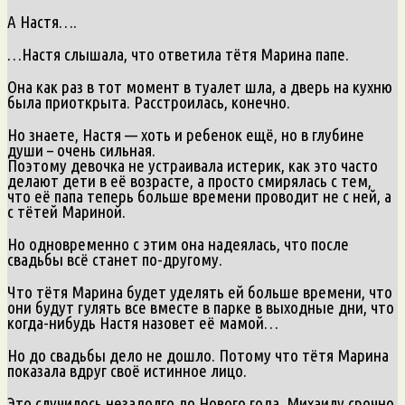
А Настя….
…Настя слышала, что ответила тётя Марина папе.
Она как раз в тот момент в туалет шла, а дверь на кухню
была приоткрыта. Расстроилась, конечно.
Но знаете, Настя — хоть и ребенок ещё, но в глубине
души – очень сильная.
Поэтому девочка не устраивала истерик, как это часто
делают дети в её возрасте, а просто смирялась с тем,
что её папа теперь больше времени проводит не с ней, а
с тётей Мариной.
Но одновременно с этим она надеялась, что после
свадьбы всё станет по-другому.
Что тётя Марина будет уделять ей больше времени, что
они будут гулять все вместе в парке в выходные дни, что
когда-нибудь Настя назовет её мамой…
Но до свадьбы дело не дошло. Потому что тётя Марина
показала вдруг своё истинное лицо.
Это случилось незадолго до Нового года. Михаилу срочно