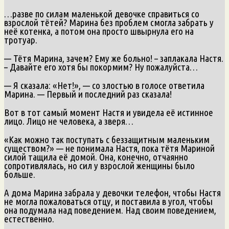
…разве по силам маленькой девочке справиться со
взрослой тётей? Марина без проблем смогла забрать у
неё котенка, а потом она просто швырнула его на
тротуар.
— Тётя Марина, зачем? Ему же больно! – заплакала Настя.
– Давайте его хотя бы покормим? Ну пожалуйста…
— Я сказала: «Нет!», — со злостью в голосе ответила
Марина. — Первый и последний раз сказала!
Вот в тот самый момент Настя и увидела её истинное
лицо. Лицо не человека, а зверя…
«Как можно так поступать с беззащитным маленьким
существом?» — не понимала Настя, пока тётя Мариной
силой тащила её домой. Она, конечно, отчаянно
сопротивлялась, но сил у взрослой женщины было
больше.
А дома Марина забрала у девочки телефон, чтобы Настя
не могла пожаловаться отцу, и поставила в угол, чтобы
она подумала над поведением. Над своим поведением,
естественно.