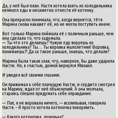
Да, у неё был план. Настя хотела взять из холодильника
немного еды и незаметно отнести её котенку.
Она прекрасно понимала, что, когда вернется, тётя
Марина снова накажет её, но не могла поступить иначе.
Вот только Марина поймала её с поличным раньше, чем
она сделала то, что задумала.
— Ты что это делаешь? Чужую еду воруешь из
холодильника? Ты… Ты воровка малолетняя! Воровка,
понимаешь?! Да за такое раньше, знаешь, что делали?
Марина была такая злая, что, наверное, бы даже ударила
Настю. Но, к счастью, домой вернулся Михаил.
И увидел всё своими глазами.
Он прижимал к себе плачущую Настю, и сердито смотрел
на Марину, ждал от неё объяснений. А она молчала,
стараясь спешно придумать себе оправдание.
— Пап, я не воровала ничего, — всхлипывая, говорила
Настя. – Я просто хотела котеночка покормить.
— Какого котеночка, доченька?