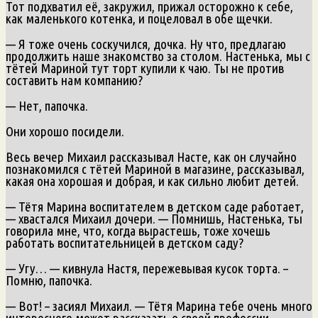
Тот подхватил её, закружил, прижал осторожно к себе,
как маленького котенка, и поцеловал в обе щечки.
— Я тоже очень соскучился, дочка. Ну что, предлагаю
продолжить наше знакомство за столом. Настенька, мы с
тётей Мариной тут торт купили к чаю. Ты не против
составить нам компанию?
— Нет, папочка.
Они хорошо посидели.
Весь вечер Михаил рассказывал Насте, как он случайно
познакомился с тётей Мариной в магазине, рассказывал,
какая она хорошая и добрая, и как сильно любит детей.
— Тётя Марина воспитателем в детском саде работает,
— хвастался Михаил дочери. — Помнишь, Настенька, ты
говорила мне, что, когда вырастешь, тоже хочешь
работать воспитательницей в детском саду?
— Угу… — кивнула Настя, пережевывая кусок торта. –
Помню, папочка.
— Вот! – засиял Михаил. — Тётя Марина тебе очень много
интересного может рассказать о своей профессии.