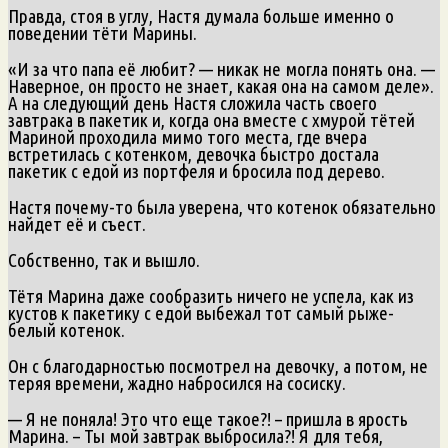
Правда, стоя в углу, Настя думала больше именно о
поведении тёти Марины.
«И за что папа её любит? — никак не могла понять она. —
Наверное, он просто не знает, какая она на самом деле».
А на следующий день Настя сложила часть своего
завтрака в пакетик и, когда она вместе с хмурой тётей
Мариной проходила мимо того места, где вчера
встретилась с котенком, девочка быстро достала
пакетик с едой из портфеля и бросила под дерево.
Настя почему-то была уверена, что котенок обязательно
найдет её и съест.
Собственно, так и вышло.
Тётя Марина даже сообразить ничего не успела, как из
кустов к пакетику с едой выбежал тот самый рыже-
белый котенок.
Он с благодарностью посмотрел на девочку, а потом, не
теряя времени, жадно набросился на сосиску.
— Я не поняла! Это что еще такое?! – пришла в ярость
Марина. – Ты мой завтрак выбросила?! Я для тебя,