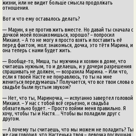
жизни, или не видит больше смысла продолжать
отношения.
Вот и что ему оставалось делать?
— Марин, я не против жить вместе. Но давай ты сначала с
дочкой моей познакомишься, хорошо? – попросил
Михаил. – А то не могу я просто взять и поставить её
перед фактом, мол: знакомься, дочка, это тётя Марина, и
она теперь с нами будет жить.
— Вообще-то, Миша, ты мужчина и хозяин в доме, что
считаешь нужным, то и делаешь, и у дочери разрешения
спрашивать не должен, — возразила Марина. – Или что,
если я твоей Насте не понравлюсь, то ты на мне
жениться передумаешь? Получается, что все твои слова о
свадьбе были пустым звуком?
— Нет, что ты, Мариночка, — испуганно завертел головой
Михаил. – У нас с тобой всё серьезно, и свадьба
обязательно будет. – Просто пойми меня правильно. Я
хочу, чтобы ты и Настя… Чтобы вы поладили друг с
другом.
— А почему ты считаешь, что мы можем не поладить? Ты
же сам говорил, что Настенька твоя – девочка послушная