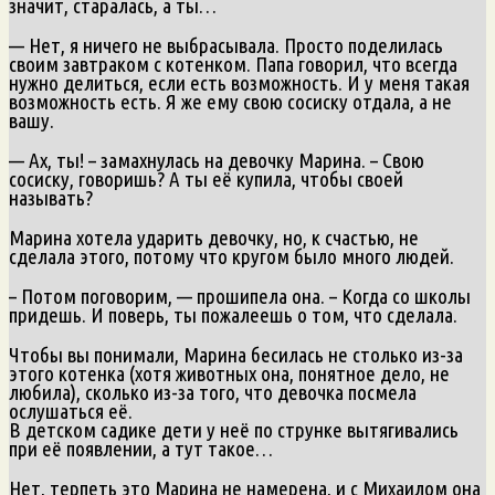
значит, старалась, а ты…
— Нет, я ничего не выбрасывала. Просто поделилась
своим завтраком с котенком. Папа говорил, что всегда
нужно делиться, если есть возможность. И у меня такая
возможность есть. Я же ему свою сосиску отдала, а не
вашу.
— Ах, ты! – замахнулась на девочку Марина. – Свою
сосиску, говоришь? А ты её купила, чтобы своей
называть?
Марина хотела ударить девочку, но, к счастью, не
сделала этого, потому что кругом было много людей.
– Потом поговорим, — прошипела она. – Когда со школы
придешь. И поверь, ты пожалеешь о том, что сделала.
Чтобы вы понимали, Марина бесилась не столько из-за
этого котенка (хотя животных она, понятное дело, не
любила), сколько из-за того, что девочка посмела
ослушаться её.
В детском садике дети у неё по струнке вытягивались
при её появлении, а тут такое…
Нет, терпеть это Марина не намерена, и с Михаилом она