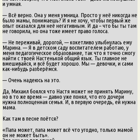
и умная.
— Всё верно. Она у меня умница. Просто у неё никогда не
было мамы, понимаешь? И я не хочу, чтобы первый же
опыт оказался для неё негативным. И да – что бы ты там
не говорила, но она тоже имеет право голоса.
— Не переживай, дорогой, — кокетливо улыбнулась ему
Марина. — Я в детском саду воспитателем работаю, у
меня педагогическое образование, так что я точно смогу
найти с твоей Настенькой общий язык. Ты главное не
вмешивайся, и всё будет хорошо. Мы — девочки, и сами
как-нибудь разберёмся.
— Очень надеюсь на это.
Да, Михаил боялся что Настя может не принять Марину,
но в то же время — давно уже понял, что его дочери
нужна полноценная семья. И, в первую очередь, ей нужна
мама.
Как там в песне поётся?
«Папа может, папа может всё что угодно, только мамой
он не может быть».