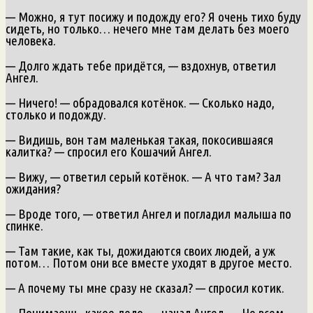
— Можно, я тут посижу и подожду его? Я очень тихо буду
сидеть, но только… нечего мне там делать без моего
человека.
— Долго ждать тебе придётся, — вздохнув, ответил
Ангел.
— Ничего! — обрадовался котёнок. — Сколько надо,
столько и подожду.
— Видишь, вон там маленькая такая, покосившаяся
калитка? — спросил его Кошачий Ангел.
— Вижу, — ответил серый котёнок. — А что там? Зал
ожидания?
— Вроде того, — ответил Ангел и погладил малыша по
спинке.
— Там такие, как ты, дожидаются своих людей, а уж
потом… Потом они все вместе уходят в другое место.
— А почему ты мне сразу не сказал? — спросил котик.
— Понимаешь, какое дело, — начал Ангел. — Не всем