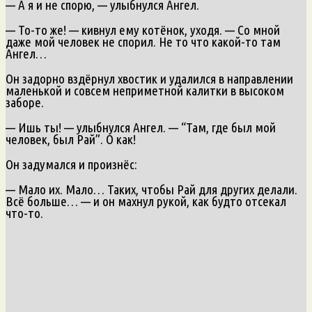
— А я и не спорю, — улыбнулся Ангел.
— То-то же! — кивнул ему котёнок, уходя. — Со мной
даже мой человек не спорил. Не то что какой-то там
Ангел…
Он задорно вздёрнул хвостик и удалился в направлении
маленькой и совсем неприметной калитки в высоком
заборе.
— Ишь ты! — улыбнулся Ангел. — “Там, где был мой
человек, был Рай”. О как!
Он задумался и произнёс:
— Мало их. Мало… Таких, чтобы Рай для других делали.
Всё больше… — и он махнул рукой, как будто отсекал
что-то.