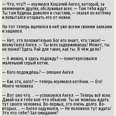
— Что, что?! — изумился Кошачий Ангел, который, за
неимением других, обслуживал всех. — Там тебя ждут.
Ты там будешь доволен и счастлив, — сказал он котёнку
и попытался оторвать его от ножки.
Но тот теперь вцепился в неё уже всеми своими лапками
и зашипел.
— Нет, это положительно Бог его знает, что такое! —
возмутился Ангел. — Ты всех задерживаешь! Может, ты
не понял? Здесь Рай для таких, как ты. В чём дело?
— А можно, я здесь подожду? — поинтересовался
маленький серый котик.
— Кого подождёшь? — опешил Ангел.
— Как это, кого? — теперь изумился котёнок. — Его!
Моего человека.
— Вот оно что… — успокоился Ангел. — Теперь всё ясно.
Давай-ка я тебе кое-что объясню. Ты не можешь ждать
тут своего человека. Во-первых, это очень долго. Во-
вторых… — Ангел задумался, — Не положено тут ждать!
Это что тебе? Зал ожидания?