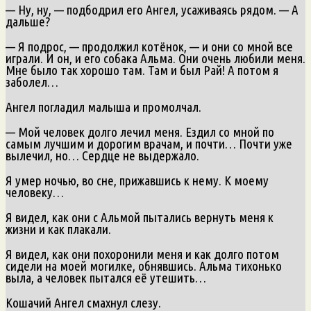
— Ну, ну, — подбодрил его Ангел, усаживаясь рядом. — А
дальше?
— Я подрос, — продолжил котёнок, — и они со мной все
играли. И он, и его собака Альма. Они очень любили меня.
Мне было так хорошо там. Там и был Рай! А потом я
заболел…
Ангел погладил малыша и промолчал.
— Мой человек долго лечил меня. Ездил со мной по
самым лучшим и дорогим врачам, и почти… Почти уже
вылечил, но… Сердце не выдержало.
Я умер ночью, во сне, прижавшись к нему. К моему
человеку…
Я видел, как они с Альмой пытались вернуть меня к
жизни и как плакали.
Я видел, как они похоронили меня и как долго потом
сидели на моей могилке, обнявшись. Альма тихонько
выла, а человек пытался её утешить…
Кошачий Ангел смахнул слезу.