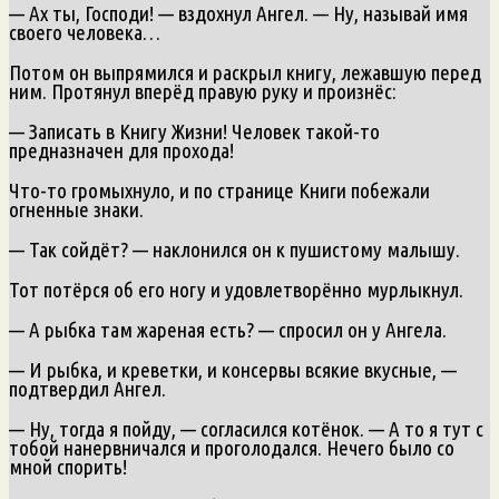
— Ах ты, Господи! — вздохнул Ангел. — Ну, называй имя
своего человека…
Потом он выпрямился и раскрыл книгу, лежавшую перед
ним. Протянул вперёд правую руку и произнёс:
— Записать в Книгу Жизни! Человек такой-то
предназначен для прохода!
Что-то громыхнуло, и по странице Книги побежали
огненные знаки.
— Так сойдёт? — наклонился он к пушистому малышу.
Тот потёрся об его ногу и удовлетворённо мурлыкнул.
— А рыбка там жареная есть? — спросил он у Ангела.
— И рыбка, и креветки, и консервы всякие вкусные, —
подтвердил Ангел.
— Ну, тогда я пойду, — согласился котёнок. — А то я тут с
тобой нанервничался и проголодался. Нечего было со
мной спорить!