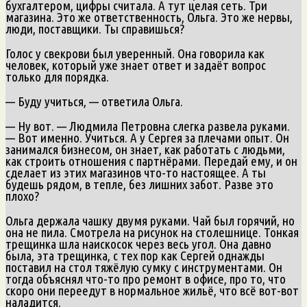
бухгалтером, цифры считала. А тут целая сеть. Три
магазина. Это же ответственность, Ольга. Это же нервы,
люди, поставщики. Ты справишься?
Голос у свекрови был уверенный. Она говорила как
человек, который уже знает ответ и задаёт вопрос
только для порядка.
— Буду учиться, — ответила Ольга.
— Ну вот. — Людмила Петровна слегка развела руками.
— Вот именно. Учиться. А у Сергея за плечами опыт. Он
занимался бизнесом, он знает, как работать с людьми,
как строить отношения с партнёрами. Передай ему, и он
сделает из этих магазинов что-то настоящее. А ты
будешь рядом, в тепле, без лишних забот. Разве это
плохо?
Ольга держала чашку двумя руками. Чай был горячий, но
она не пила. Смотрела на рисунок на столешнице. Тонкая
трещинка шла наискосок через весь угол. Она давно
была, эта трещинка, с тех пор как Сергей однажды
поставил на стол тяжёлую сумку с инструментами. Он
тогда объяснял что-то про ремонт в офисе, про то, что
скоро они переедут в нормальное жильё, что всё вот-вот
наладится.