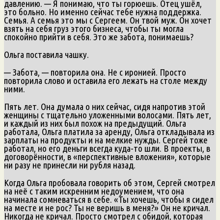
давлению. — Я понимаю, что ты горюешь. Отец ушёл,
это больно. Но именно сейчас тебе нужна поддержка.
Семья. А семья это мы с Сергеем. Он твой муж. Он хочет
взять на себя груз этого бизнеса, чтобы ты могла
спокойно прийти в себя. Это же забота, понимаешь?
Ольга поставила чашку.
— Забота, — повторила она. Не с иронией. Просто
повторила слово и оставила его лежать на столе между
ними.
Пять лет. Она думала о них сейчас, сидя напротив этой
женщины с тщательно уложенными волосами. Пять лет,
и каждый из них был похож на предыдущий. Ольга
работала, Ольга платила за аренду, Ольга откладывала из
зарплаты на продукты и на мелкие нужды. Сергей тоже
работал, но его деньги всегда куда-то шли. В проекты, в
договорённости, в «перспективные вложения», которые
ни разу не принесли ни рубля назад.
Когда Ольга пробовала говорить об этом, Сергей смотрел
на неё с таким искренним недоумением, что она
начинала сомневаться в себе. «Ты хочешь, чтобы я сидел
на месте и не рос? Ты не веришь в меня?» Он не кричал.
Никогда не кричал. Просто смотрел с обидой, которая