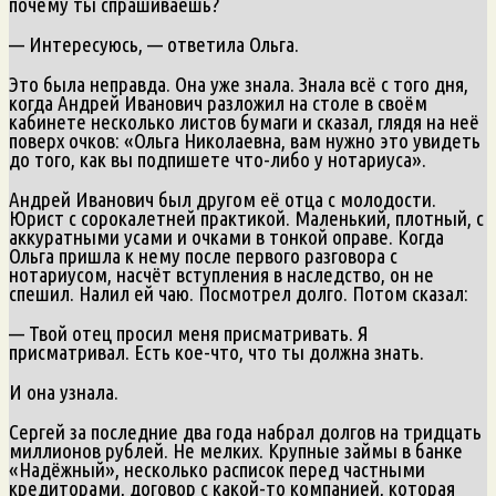
почему ты спрашиваешь?
— Интересуюсь, — ответила Ольга.
Это была неправда. Она уже знала. Знала всё с того дня,
когда Андрей Иванович разложил на столе в своём
кабинете несколько листов бумаги и сказал, глядя на неё
поверх очков: «Ольга Николаевна, вам нужно это увидеть
до того, как вы подпишете что-либо у нотариуса».
Андрей Иванович был другом её отца с молодости.
Юрист с сорокалетней практикой. Маленький, плотный, с
аккуратными усами и очками в тонкой оправе. Когда
Ольга пришла к нему после первого разговора с
нотариусом, насчёт вступления в наследство, он не
спешил. Налил ей чаю. Посмотрел долго. Потом сказал:
— Твой отец просил меня присматривать. Я
присматривал. Есть кое-что, что ты должна знать.
И она узнала.
Сергей за последние два года набрал долгов на тридцать
миллионов рублей. Не мелких. Крупные займы в банке
«Надёжный», несколько расписок перед частными
кредиторами, договор с какой-то компанией, которая