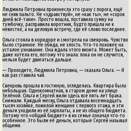
Людмила Петровна произнесла это сразу с порога, ещё
не сняв пальто. Не «здравствуй», не «как ты», не «сорок
дней всё-таки». Просто вошла, поставила сумку на
тумбочку, расправила воротник, будто пришла не к
невестке, а на деловую встречу, где её слово последнее.
Ольга стояла в коридоре и смотрела на свекровь. Чувство
было странное. Не обида, не злость. Что-то похожее на
усталое узнавание. Она ждала этого визита. Может быть,
даже хотела его, потому что знала: пока он не случится,
нельзя будет двигаться дальше.
— Проходите, Людмила Петровна, — сказала Ольга. — Я
как раз ставила чай.
Свекровь прошла в гостиную, огляделась. Квартира была
небольшая. Однокомнатная, в старом доме на улице
Зелёной. Ольга и Сергей жили здесь все пять лет брака.
Снимали. Каждый месяц Ольга отдавала восемнадцать
тысяч хозяйке, пожилой женщине с первого этажа, и эти
деньги уходили из её зарплаты, а не из общего бюджета.
Потому что «общий бюджет» в их семье означал что-то
особенное. Это были её деньги, которые Сергей называл
общими.