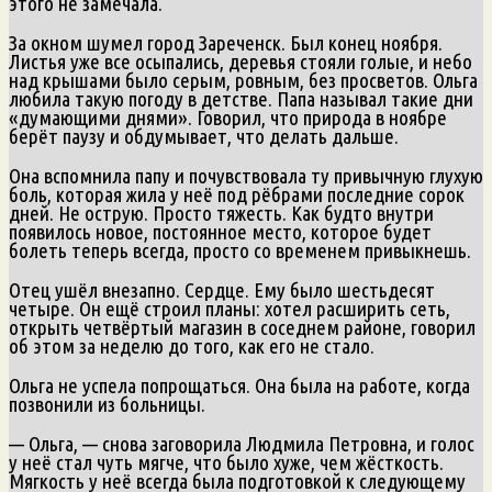
этого не замечала.
За окном шумел город Зареченск. Был конец ноября.
Листья уже все осыпались, деревья стояли голые, и небо
над крышами было серым, ровным, без просветов. Ольга
любила такую погоду в детстве. Папа называл такие дни
«думающими днями». Говорил, что природа в ноябре
берёт паузу и обдумывает, что делать дальше.
Она вспомнила папу и почувствовала ту привычную глухую
боль, которая жила у неё под рёбрами последние сорок
дней. Не острую. Просто тяжесть. Как будто внутри
появилось новое, постоянное место, которое будет
болеть теперь всегда, просто со временем привыкнешь.
Отец ушёл внезапно. Сердце. Ему было шестьдесят
четыре. Он ещё строил планы: хотел расширить сеть,
открыть четвёртый магазин в соседнем районе, говорил
об этом за неделю до того, как его не стало.
Ольга не успела попрощаться. Она была на работе, когда
позвонили из больницы.
— Ольга, — снова заговорила Людмила Петровна, и голос
у неё стал чуть мягче, что было хуже, чем жёсткость.
Мягкость у неё всегда была подготовкой к следующему