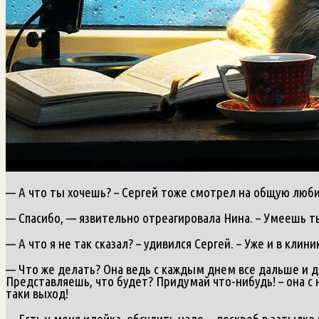
— А что ты хочешь? – Сергей тоже смотрел на общую люби
— Спасибо, — язвительно отреагировала Нина. – Умеешь т
— А что я не так сказал? – удивился Сергей. – Уже и в клин
— Что же делать? Она ведь с каждым днем все дальше и да
Представляешь, что будет? Придумай что-нибудь! – она с н
таки выход!
— Есть у меня идейка, обсудить надо, – поскреб в затылке 