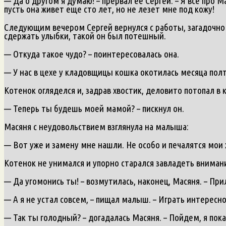
— Да о другом я думаю! – прервал ее Сергей. – Я все про 
пусть она живет еще сто лет, но не лезет мне под кожу!
Следующим вечером Сергей вернулся с работы, загадочно ул
сдержать улыбки, такой он был потешный.
— Откуда такое чудо? – поинтересовалась она.
— У нас в цехе у кладовщицы кошка окотилась месяца полт
Котенок огляделся и, задрав хвостик, деловито потопал в 
— Теперь ты будешь моей мамой? – пискнул он.
Масяня с неудовольствием взглянула на малыша:
— Вот уже и замену мне нашли. Не особо и печалятся мои 
Котенок не унимался и упорно старался завладеть внимани
— Да угомонись ты! – возмутилась, наконец, Масяня. – Прил
— А я не устал совсем, – пищал малыш. – Играть интересн
— Так ты голодный? – догадалась Масяня. – Пойдем, я покаж