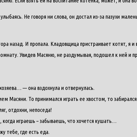
Масяню. Если взять ей на воспитание котенка, может, и она 
ыбаясь. Не говоря ни слова, он достал из-за пазухи малень
ора назад. И пропала. Кладовщица пристраивает котят, я и 
комнату. Увидев Масяню, не раздумывая, подошел к ней и при
хозяева… — она вздохнула и отвернулась.
ем Масяни. То принимался играть ее хвостом, то забирался
яг, отдохни, непоседа!
о, когда играешь – забываешь, что хочется кушать…
у тебе, где есть еда.