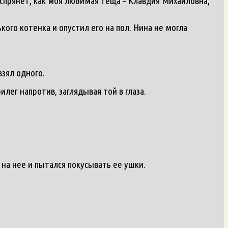
воспрянет, как моя любимая теща – Клавдия Михайловна,
кого котенка и опустил его на пол. Нина не могла
взял одного.
лег напротив, заглядывая той в глаза.
 на нее и пытался покусывать ее ушки.