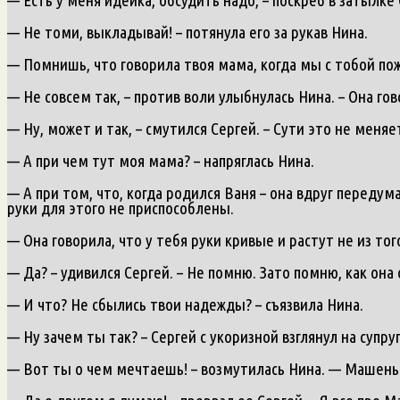
— Не томи, выкладывай! – потянула его за рукав Нина.
— Помнишь, что говорила твоя мама, когда мы с тобой по
— Не совсем так, – против воли улыбнулась Нина. – Она го
— Ну, может и так, – смутился Сергей. – Сути это не меняе
— А при чем тут моя мама? – напряглась Нина.
— А при том, что, когда родился Ваня – она вдруг передума
руки для этого не приспособлены.
— Она говорила, что у тебя руки кривые и растут не из тог
— Да? – удивился Сергей. – Не помню. Зато помню, как она
— И что? Не сбылись твои надежды? – съязвила Нина.
— Ну зачем ты так? – Сергей с укоризной взглянул на супр
— Вот ты о чем мечтаешь! – возмутилась Нина. — Машень