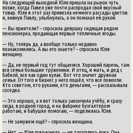
На следующий выходной Юля пришла на рынок чуть
позже, когда Павел уже почти распродал свой вкусный
товар. Юля в этот раз привезла немного рассады цветов
и, кивнув Павлу, улыбнулась, а он помахал ей рукой.
— Вы приятели? – спросила девушку сидящая рядом
пенсионерка, продающая первые тепличные ягоды.
— Ну, теперь да, а вообще только недавно
познакомились. А вы его знаете? – спросила Юля
женщину.
— Да, не первый год тут общаемся. Хороший парень, там
вся семья большие труженики. И отец, и мать, и дед с
бабкой, все как один кулак. Вот что значит дружная
семья. Оттого и бизнес у него пошёл, что все помогли.
Кто советом, кто руками, кто деньгами, — рассказывала
соседка.
— Это хорошо, а я вот только закончила учёбу, и сразу
сюда, в родной город, и на фабрике бухгалтером
работаю, и бабушке помогаю, — поделилась Юля.
— Не замужем ещё? – спросила женщина.
— Нет, — Юля покраснела, — не тороплюсь пока. Она