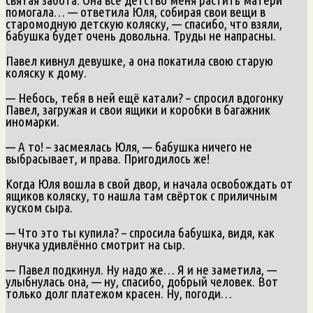
помогала… — ответила Юля, собирая свои вещи в
старомодную детскую коляску, — спасибо, что взяли,
бабушка будет очень довольна. Труды не напрасны.
Павел кивнул девушке, а она покатила свою старую
коляску к дому.
— Небось, тебя в ней ещё катали? – спросил вдогонку
Павел, загружая и свои ящики и коробки в багажник
иномарки.
— А то! – засмеялась Юля, — бабушка ничего не
выбрасывает, и права. Пригодилось же!
Когда Юля вошла в свой двор, и начала освобождать от
ящиков коляску, то нашла там свёрток с приличным
куском сыра.
— Что это ты купила? – спросила бабушка, видя, как
внучка удивлённо смотрит на сыр.
— Павел подкинул. Ну надо же… Я и не заметила, —
улыбнулась она, — ну, спасибо, добрый человек. Вот
только долг платежом красен. Ну, погоди…