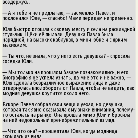
воздержусь.
— А я тебе и не предлагаю, — засмеялся Павел, и
поклонился Юле, — спасибо! Маме передам непременно.
Юля быстро отошла к своему месту и села на раскладной
стульчик. Щёки её пылали. Девушка Павла была
нарядной, на высоких каблуках, в мини юбке и с ярким
макияжем.
— Ты что, не знала, что у него есть девушка? – спросила
соседка Юли.
— Мы только на прошлом базаре познакомились, и его
биографию я не успела узнать, да мне это и не важно, —
Юля сделала безразличное выражение лица и даже
отвернулась вполоборота от Павла, чтобы не видеть, как
модная девушка крутится около него.
Вскоре Павел собрал свои вещи и уехал, но девушка,
которая так явно оказывала ему знаки внимания, почему-
то осталась на рынке. Она прошла мимо Юли и бросила
на неё недовольный пренебрежительный взгляд.
— Что это она? – прошептала Юля, когда модница
скрылась из вида.