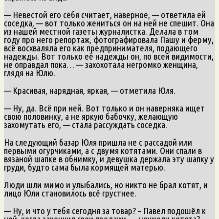
— Невестой его себя считает, наверное, — ответила ей
соседка, — вот только жениться он на ней не спешит. Она
из нашей местной газеты журналистка. Делала в том
году про него репортаж, фотографировала Пашу и ферму,
всё восхваляла его как предпринимателя, подающего
надежды. Вот только её надежды он, по всей видимости,
не оправдал пока… — захохотала негромко женщина,
глядя на Юлю.
— Красивая, нарядная, яркая, — отметила Юля.
— Ну, да. Всё при ней. Вот только и он наверняка ищет
свою половинку, а не яркую бабочку, желающую
захомутать его, — стала рассуждать соседка.
На следующий базар Юля пришла не с рассадой или
первыми огурчиками, а с двумя котятами. Они спали в
вязаной шапке в обнимку, и девушка держала эту шапку у
груди, будто сама была кормящей матерью.
Люди шли мимо и улыбались, но никто не брал котят, и
лицо Юли становилось всё грустнее.
— Ну, и что у тебя сегодня за товар? – Павел подошёл к
ней, когда закончил свои продажи, — неужели котята?