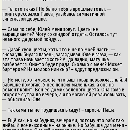
— Ты кто такая? Не было тебя в прошлые годы, —
поинтересовался Павел, улыбаясь симпатичной
синеглазой девушке.
— Сама по себе, Юлей меня зовут. Цветы не
выращиваете? Могу со скидкой отдать. Осталось тут
немного да домой пойду…
— Давай свои цветы, хоть это и не по моей части, —
снова улыбнулся парень, заглядывая Юле в глаза, — как
эта трава называется хоть? А, да ладно, матушка
разберётся. Она-то будет рада. Сколько с меня? Может
бартером? На молоко или сыр? – вдруг предложил он.
— Не могу, хотя уверена, что ваш товар первоклассный. Я
бабушке помогаю. У неё пенсия маленькая, а она на
ремонт копит. Вон её домик зелёного цвета. Она сама в
огороде с утра до вечера, а я помогаю ей реализовывать,
— объяснила Юля.
— Так сама ты не трудишься в саду? – спросил Паша.
— Ещё как, но на буднях, вечерами, потому что работаю
днём. И все выходные – на рынке. Но бабушка для меня –
святая забота. Она всё детство меня растить матери