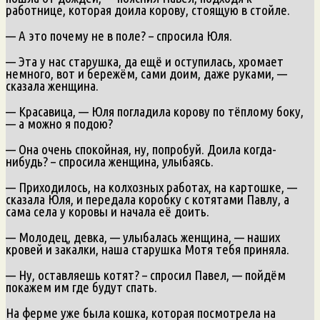
работнице, которая доила корову, стоящую в стойле.
— А это почему не в поле? – спросила Юля.
— Эта у нас старушка, да ещё и оступилась, хромает
немного, вот и бережём, сами доим, даже руками, —
сказала женщина.
— Красавица, — Юля погладила корову по тёплому боку,
— а можно я подою?
— Она очень спокойная, ну, попробуй. Доила когда-
нибудь? – спросила женщина, улыбаясь.
— Приходилось, на колхозных работах, на картошке, —
сказала Юля, и передала коробку с котятами Павлу, а
сама села у коровы и начала её доить.
— Молодец, девка, — улыбалась женщина, — наших
кровей и закалки, наша старушка Мотя тебя приняла.
— Ну, оставляешь котят? – спросил Павел, — пойдём
покажем им где будут спать.
На ферме уже была кошка, которая посмотрела на