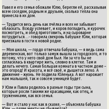
Павел и его семья обожали Юлю, берегли её, рассказывая
всем соседям, родным и друзьям, сколько тепла она
принесла в их дом.
— Трудится весь день как пчёлка и всех не забывает
обласкать. Всюду успевает, и коров погладить, и курочек
посмотреть, и обед приготовить, и на сыроварне
потрудиться…- говорила свекровь бабушке Юли, которая
приезжала в гости к новой родне.
— Моя школа, — гордо отвечала бабушка, — я ведь сама
деревенская, вот только замуж вышла за городского, и то
потому, что у него свой дом был. Ни за что бы не
согласилась в квартире жить, словно в клетке. Там и
делать нечего. Самая большая комната в частном доме –
это огород! И красота, и всё своё, и дышится легко. А
движение – жизнь. Не подвела Юленька. А вот нарожает
нам малышей, так и совсем умницей будет.
У Юли и Павла родилось в разные годы три сына,
которые росли такими же красавцами, как отец, и
тружениками, как вся семья.
— Вот и стало у нас как в сказке, — объясняла бабушка
Юли, — разве мечты не сбываются?