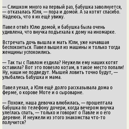
— Слишком много на первый раз, бабушка заволнуется,
— отказалась Юля, — пора и домой. А за котят спасибо.
Надеюсь, что я их ещё увижу.
Павел отвёз Юлю домой, и бабушка была очень
удивлена, что внучка подъехала к дому на иномарке.
Встречать дочь вышла и мать Юли, уже начавшая
беспокоиться. Павел вышел из машины и только тогда
женщины успокоились.
— Так ты с Павлом ездила? Неужели ему наших котят
оставила? Вот это повезло котам, в такое место попали!
Ну, наши не подведут. Мышей ловить точно будут, —
улыбались бабушка и мама.
Павел уехал, а Юля ещё долго рассказывала дома о
ферме, о корове Моте и о сыроварне.
— Похоже, наша девочка влюбилась, — прошептала
бабушка по телефону дочери, когда вечером внучка
улеглась спать, — только и говорит о Павле и о его
деревне. И неужели из этого знакомства что-то
получится?