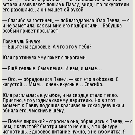
встала и взяв пакет пошла к Павлу, видя, что покупатели
его разошлись, а он машет ей рукой.
— Спасибо за гостинец, — поблагодарила Юля Павла, — я
и не заметила, как вы мне его подбросили…Бабушка
особый привет посылает.
Павел улыбнулся:
— Ешьте на здоровье. А что это у тебя?
Юля протянула ему пакет с пирогами.
— Ещё тёплые. Сама пекла. И вам, и маме…
— Ого, — обрадовался Павел, — вот это я обожаю. С
капустой… Ммм… очень вкусные… Спасибо.
Юля расплылась в улыбке, и на сердце стало тепло.
Приятно, что угодила своему дарителю. Но в этот
момент к Павлу подошла красивая высокая девушка и
обняла его, чмокнув в щёку.
— Почём пирожки? – спросила она, обращаясь к Павлу, — с
чем, с капустой? Смотри много не ешь, а то фигуру
испортишь. Здоровое питание нужно, а не сухомятка. Я