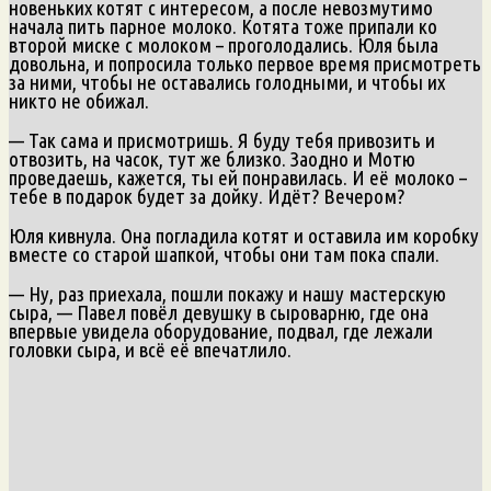
новеньких котят с интересом, а после невозмутимо
начала пить парное молоко. Котята тоже припали ко
второй миске с молоком – проголодались. Юля была
довольна, и попросила только первое время присмотреть
за ними, чтобы не оставались голодными, и чтобы их
никто не обижал.
— Так сама и присмотришь. Я буду тебя привозить и
отвозить, на часок, тут же близко. Заодно и Мотю
проведаешь, кажется, ты ей понравилась. И её молоко –
тебе в подарок будет за дойку. Идёт? Вечером?
Юля кивнула. Она погладила котят и оставила им коробку
вместе со старой шапкой, чтобы они там пока спали.
— Ну, раз приехала, пошли покажу и нашу мастерскую
сыра, — Павел повёл девушку в сыроварню, где она
впервые увидела оборудование, подвал, где лежали
головки сыра, и всё её впечатлило.