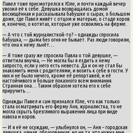
Павел тоже присмотрелся к Юле, и почти каждый вечер
увозил её к себе. Девушка возвращалась домой
восхищённая и рассказывала бабушке о сырах, о большом
доме, где Павел живёт с отцом и матерью, о стаде коров
и, конечно, о котятах, которые уже освоились на ферме.
— А что с той журналисткой-то? – однажды спросила
бабушка, — дыма без огня не бывает. Раз люди говорили,
что она к нему льнёт…
— Я тоже сразу же спросила Павла о той девушке, —
ответила внучка, — Не могла бы я ездить к нему
запросто, если у него есть невеста. Да и он не стал бы
знакомить меня с родителями, и возить к себе в гости. У
них и не было ничего, кроме её репортажей, и её
настойчивого и больше показного всем внимания.
Странная она… Таким образом хотела его к себе
приручить…
Однажды Павел и сам признался Юле, что как только
стала осматривать его ферму Аня, журналистка, то не
могла скрыть брезгливого выражения лица при виде
навоза и коров.
— И я её не осуждаю, — улыбнулся он, — Аня – городская
девушка, умная, образованная, но не та, что нужна мне…