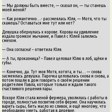
— Мы должны быть вместе, — сказал он, — ты станешь
моей женой?
— Как романтично…- рассмеялась Юля, — Мотя, что ты
скажешь? Оставаться мне тут или нет?
Девушка обернулась к корове. Корова на удивление
издала громкое мычание, и Павел с Юлей залились
смехом.
— Она согласна! – ответила Юля.
— А ты, проказница? – Павел целовал Юлю в лоб, щёки и
губы.
— Конечно, да. Тут моя Мотя, котята, и ты… — снова
засмеялась девушка. Парочка целовалась снова и снова, а
потом пошли в дом говорить о своём решении
родителям Павла, которые только и ждали такого
счастливого решения пары.
Вскоре Юля стала женой фермера, уволилась с работы в
городе, полностью посвятив себя ферме. Она научилась
варить сыры, бить масло из сливок, и ещё многому, что
необходимо уметь, работая в деревне.