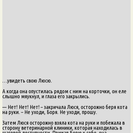
…увидеть свою Люсю.
А когда она опустилась рядом с ним на корточки, он еле
слышно мяукнул, и глаза его закрылись.
— Нет! Нет! Нет! – закричала Люся, осторожно беря кота
на руки. – Не уходи, Боря. Не уходи, прошу.
Затем Люся осторожно взяла кота на руки и побежала в
сторону ветеринарной клиники, которая находилась в
шаговой доступности. Прижав Борю к себе, она