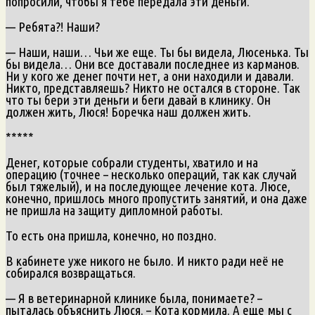
попросили, чтобы я тебе передала эти деньги.
— Ребята?! Наши?
— Наши, наши… Чьи же еще. Ты бы видела, Люсенька. Ты
бы видела… Они все доставали последнее из карманов.
Ни у кого же денег почти нет, а они находили и давали.
Никто, представляешь? Никто не остался в стороне. Так
что ты бери эти деньги и беги давай в клинику. Он
должен жить, Люся! Боречка наш должен жить.
*****
Денег, которые собрали студенты, хватило и на
операцию (точнее – несколько операций, так как случай
был тяжелый), и на последующее лечение кота. Люсе,
конечно, пришлось много пропустить занятий, и она даже
не пришла на защиту дипломной работы.
То есть она пришла, конечно, но поздно.
В кабинете уже никого не было. И никто ради неё не
собирался возвращаться.
— Я в ветеринарной клинике была, понимаете? –
пыталась объяснить Люся. – Кота кормила. А еще мы с