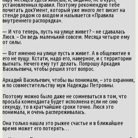
установленных правил. Поэтому рекомендую тебе
почитать докУмент, который уже много лет висит на
стенде рядом со входом и называется «Правила
внутреннего распорядка».
— И что теперь, пусть на улице живет? – не сдавалась
Люся. – Он ведь маленький совсем. Месяца четыре ему
от силы.
— Вот именно на улице пусть и живет. А в общежитие я
его не пущу. Кстати, надо его, наверное, и с территории
выгнать. Нечего ему тут делать. Попрошу Аркадия
Васильевича, чтобы решил этот вопрос.
Аркадий Васильевич, чтобы вы понимали, – это охранник,
и по совместительству муж Надежды Петровны.
Поэтому можно было даже не сомневаться в том, что
просьба коменданта будет исполнена если не сию
секунду, то в кратчайшие сроки точно. Люся это
понимала, и очень распереживалась.
Она только нашла это рыжее счастье и в ближайшее
время может его потерять…