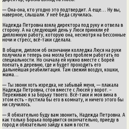
— Она-она, кто угодно это подтвердит. А еще… Ну вы,
наверное, слышали. У неё беда случилась.
Надежда Петровна взяла директора под руку и отвела в
сторону. А на следующий день у Люси приняли её
дипломную работу, которую она, несмотря на бессонные
ночи и стресс, всё-таки сделала.
В общем, диплом об окончании колледжа Люся на руки
получила и теперь она могла без проблем работать по
специальности. Но сначала ей нужно вместе с Борей
поехать в деревню, где и будет проходить его
дальнейшая реабилитация. Там свежий воздух, кошки,
мама…
— Ты звони хоть изредка, не забывай меня, — плакала
Надежда Петровна, стоя вместе с Люсей у ворот. –
Переживаю я за Борьку твоего. Всё-таки и моя вина в
этом есть – пустила бы его в комнату, и ничего этого бы
ни случилось.
— Я обязательно буду вам звонить, Надежда Петровна. А
как только Борька поправится окончательно, приеду в
город и обязательно зайду к вам в гости.