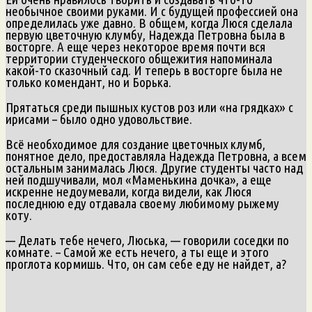
необычное своими руками. И с будущей профессией она
определилась уже давно. В общем, когда Люся сделала
первую цветочную клумбу, Надежда Петровна была в
восторге. А еще через некоторое время почти вся
территории студенческого общежития напоминала
какой-то сказочный сад. И теперь в восторге была не
только комендант, но и Борька.
Прятаться среди пышных кустов роз или «на грядках» с
ирисами – было одно удовольствие.
Всё необходимое для создание цветочных клумб,
понятное дело, предоставляла Надежда Петровна, а всем
остальным занималась Люся. Другие студенты часто над
ней подшучивали, мол «Маменькина дочка», а еще
искренне недоумевали, когда видели, как Люся
последнюю еду отдавала своему любимому рыжему
коту.
— Делать тебе нечего, Люська, — говорили соседки по
комнате. – Самой же есть нечего, а ты еще и этого
проглота кормишь. Что, он сам себе еду не найдет, а?