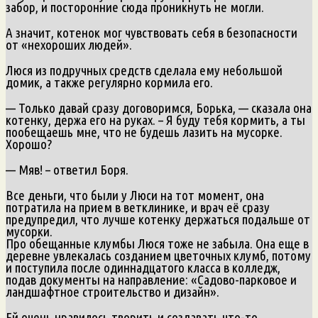
забор, и посторонние сюда проникнуть не могли.
А значит, котенок мог чувствовать себя в безопасности
от «нехороших людей».
Люся из подручных средств сделала ему небольшой
домик, а также регулярно кормила его.
— Только давай сразу договоримся, Борька, — сказала она
котенку, держа его на руках. – Я буду тебя кормить, а ты
пообещаешь мне, что не будешь лазить на мусорке.
Хорошо?
— Мяв! – ответил Боря.
Все деньги, что были у Люси на тот момент, она
потратила на прием в ветклинике, и врач её сразу
предупредил, что лучше котенку держаться подальше от
мусорки.
Про обещанные клумбы Люся тоже не забыла. Она еще в
деревне увлекалась созданием цветочных клумб, потому
и поступила после одиннадцатого класса в колледж,
подав документы на направление: «Садово-парковое и
ландшафтное строительство и дизайн».
Ей очень нравилось творить и создавать что-то