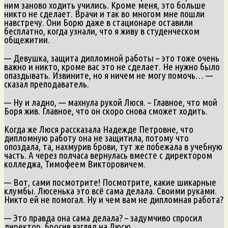
ним заново ходить учились. Кроме меня, это больше
никто не сделает. Врачи и так во многом мне пошли
навстречу. Они Борю даже в стационаре оставили
бесплатно, когда узнали, что я живу в студенческом
общежитии.
— Девушка, защита дипломной работы – это тоже очень
важно и никто, кроме вас это не сделает. Не нужно было
опаздывать. Извините, но я ничем не могу помочь… —
сказал преподаватель.
— Ну и ладно, — махнула рукой Люся. – Главное, что мой
Боря жив. Главное, что он скоро снова сможет ходить.
Когда же Люся рассказала Надежде Петровне, что
дипломную работу она не защитила, потому что
опоздала, та, нахмурив брови, тут же побежала в учебную
часть. А через полчаса вернулась вместе с директором
колледжа, Тимофеем Викторовичем.
— Вот, сами посмотрите! Посмотрите, какие шикарные
клумбы. Люсенька это всё сама делала. Своими руками.
Никто ей не помогал. Ну и чем вам не дипломная работа?
— Это правда она сама делала? – задумчиво спросил
директор, бросив взгляд на Люсю.