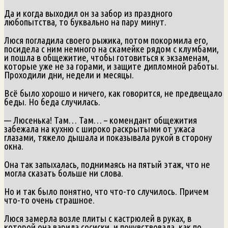
Да и когда выходил он за забор из праздного
любопытства, то буквально на пару минут.
Люся погладила своего рыжика, потом покормила его,
посидела с ним немного на скамейке рядом с клумбами,
и пошла в общежитие, чтобы готовиться к экзаменам,
которые уже не за горами, и защите дипломной работы.
Проходили дни, недели и месяцы.
Всё было хорошо и ничего, как говорится, не предвещало
беды. Но беда случилась.
— Люсенька! Там… Там… – комендант общежития
забежала на кухню с широко раскрытыми от ужаса
глазами, тяжело дышала и показывала рукой в сторону
окна.
Она так запыхалась, поднимаясь на пятый этаж, что не
могла сказать больше ни слова.
Но и так было понятно, что что-то случилось. Причем
что-то очень страшное.
Люся замерла возле плиты с кастрюлей в руках, в
которой она варила сосиски, и почувствовала, как по