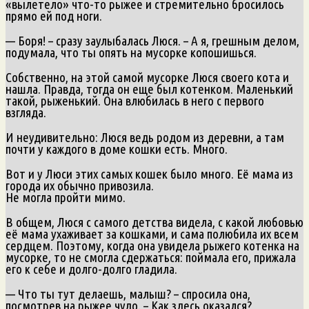
«вылетело» что-то рыжее и стремительно бросилось
прямо ей под ноги.
— Боря! – сразу заулыбалась Люся. – А я, грешным делом,
подумала, что ты опять на мусорке копошишься.
Собственно, на этой самой мусорке Люся своего кота и
нашла. Правда, тогда он еще был котенком. Маленький
такой, рыженький. Она влюбилась в него с первого
взгляда.
И неудивительно: Люся ведь родом из деревни, а там
почти у каждого в доме кошки есть. Много.
Вот и у Люси этих самых кошек было много. Её мама из
города их обычно привозила.
Не могла пройти мимо.
В общем, Люся с самого детства видела, с какой любовью
её мама ухаживает за кошками, и сама полюбила их всем
сердцем. Поэтому, когда она увидела рыжего котенка на
мусорке, то не смогла сдержаться: поймала его, прижала
его к себе и долго-долго гладила.
— Что ты тут делаешь, малыш? – спросила она,
посмотрев на рыжее чудо. – Как здесь оказался?