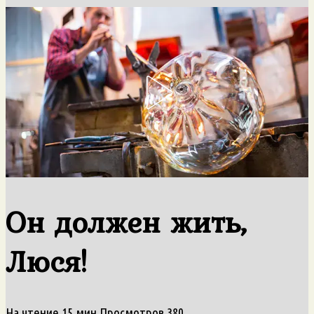
Он должен жить,
Люся!
На чтение
15 мин
Просмотров
380