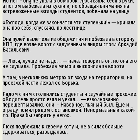
Но нет – она не упала в обморок. Люся взяла себя в руки,
а потом выбежала из кухни и, не обращая внимания на
встревоженные взгляды студентов, побежала на улицу.
«Господи, когда же закончатся эти ступеньки!» — кричала
она про себя, спускаясь по лестнице.
Она пулей вылетела из общежития и побежала в сторону
КПП, где возле ворот с задумчивым лицом стоял Аркадий
Васильевич.
— Люся, лучше не надо… — начал говорить он, но она его
не слушала. Пробежала мимо и выскочила за ворота.
А там, в нескольких метрах от входа на территорию, на
проезжей части лежал её Борька.
Рядом с ним столпились студенты и случайные прохожие.
«Водитель просто взял и уехал… — взволнованно
перешептывались они. – Наверное, пьяный был. Еще и
ограду помял рядом с остановкой. Ненормальный какой-
то. Права бы забрать у него».
Люся подбежала к своему коту и, не в силах больше
сдерживаться, разрыдалась.