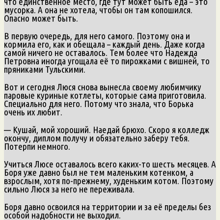
что единственное место, где тут может быть еда – это
мусорка. А она не хотела, чтобы он там копошился.
Опасно может быть.
В первую очередь, для него самого. Поэтому она и
кормила его, как и обещала – каждый день. Даже когда
самой ничего не оставалось. Тем более что Надежда
Петровна иногда угощала её то пирожками с вишней, то
пряниками Тульскими.
Вот и сегодня Люся снова вынесла своему любимчику
паровые куриные котлеты, которые сама приготовила.
Специально для него. Потому что знала, что Борька
очень их любит.
— Кушай, мой хороший. Наедай брюхо. Скоро я колледж
окончу, диплом получу и обязательно заберу тебя.
Потерпи немного.
Учиться Люсе оставалось всего каких-то шесть месяцев. А
Боря уже давно был не тем маленьким котенком, а
взрослым, хотя по-прежнему, худеньким котом. Поэтому
сильно Люся за него не переживала.
Боря давно освоился на территории и за её пределы без
особой надобности не выходил.