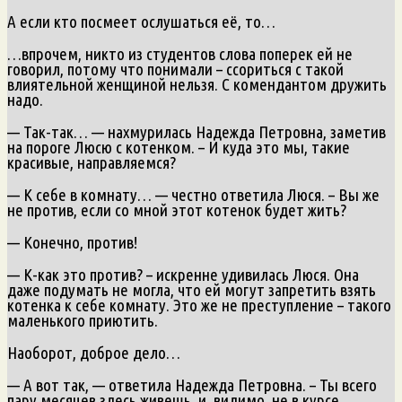
А если кто посмеет ослушаться её, то…
…впрочем, никто из студентов слова поперек ей не
говорил, потому что понимали – ссориться с такой
влиятельной женщиной нельзя. С комендантом дружить
надо.
— Так-так… — нахмурилась Надежда Петровна, заметив
на пороге Люсю с котенком. – И куда это мы, такие
красивые, направляемся?
— К себе в комнату… — честно ответила Люся. – Вы же
не против, если со мной этот котенок будет жить?
— Конечно, против!
— К-как это против? – искренне удивилась Люся. Она
даже подумать не могла, что ей могут запретить взять
котенка к себе комнату. Это же не преступление – такого
маленького приютить.
Наоборот, доброе дело…
— А вот так, — ответила Надежда Петровна. – Ты всего
пару месяцев здесь живешь, и, видимо, не в курсе