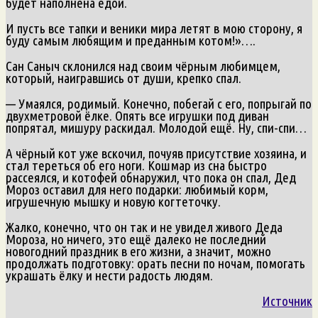
будет наполнена едой.
И пусть все тапки и веники мира летят в мою сторону, я
буду самым любящим и преданным котом!»….
Сан Саныч склонился над своим чёрным любимцем,
который, наигравшись от души, крепко спал.
— Умаялся, родимый. Конечно, побегай с его, попрыгай по
двухметровой ёлке. Опять все игрушки под диван
попрятал, мишуру раскидал. Молодой ещё. Ну, спи-спи…
А чёрный кот уже вскочил, почуяв присутствие хозяина, и
стал тереться об его ноги. Кошмар из сна быстро
рассеялся, и котофей обнаружил, что пока он спал, Дед
Мороз оставил для него подарки: любимый корм,
игрушечную мышку и новую когтеточку.
Жалко, конечно, что он так и не увидел живого Деда
Мороза, но ничего, это ещё далеко не последний
новогодний праздник в его жизни, а значит, можно
продолжать подготовку: орать песни по ночам, помогать
украшать ёлку и нести радость людям.
Источник