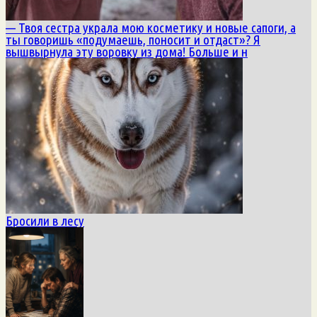
— Твоя сестра украла мою косметику и новые сапоги, а
ты говоришь «подумаешь, поносит и отдаст»? Я
вышвырнула эту воровку из дома! Больше и н
Бросили в лесу