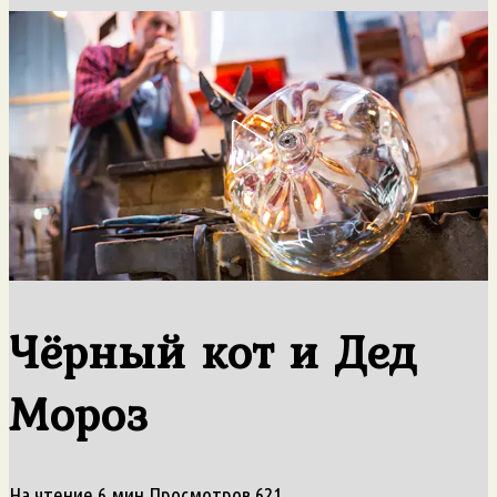
Чёрный кот и Дед
Мороз
На чтение
6 мин
Просмотров
621