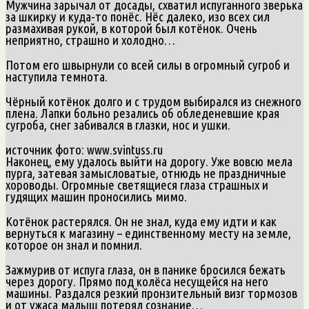
Мужчина зарычал от досады, схватил испуганного зверька
за шкирку и куда-то понёс. Нёс далеко, изо всех сил
размахивая рукой, в которой был котёнок. Очень
неприятно, страшно и холодно…
Потом его швырнули со всей силы в огромный сугроб и
наступила темнота.
Чёрный котёнок долго и с трудом выбирался из снежного
плена. Лапки больно резались об обледеневшие края
сугроба, снег забивался в глазки, нос и ушки.
источник фото: www.svintuss.ru
Наконец, ему удалось выйти на дорогу. Уже вовсю мела
пурга, затевая замысловатые, отнюдь не праздничные
хороводы. Огромные светящиеся глаза страшных и
гудящих машин проносились мимо.
Котёнок растерялся. Он не знал, куда ему идти и как
вернуться к магазину – единственному месту на земле,
которое он знал и помнил.
Зажмурив от испуга глаза, он в панике бросился бежать
через дорогу. Прямо под колёса несущейся на него
машины. Раздался резкий пронзительный визг тормозов
и от ужаса малыш потерял сознание…