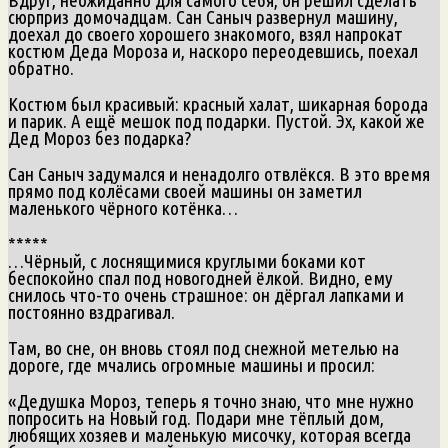
сюрприз домочадцам. Сан Саныч развернул машину,
доехал до своего хорошего знакомого, взял напрокат
костюм Деда Мороза и, наскоро переодевшись, поехал
обратно.
Костюм был красивый: красный халат, шикарная борода
и парик. А ещё мешок под подарки. Пустой. Эх, какой же
Дед Мороз без подарка?
Сан Саныч задумался и ненадолго отвлёкся. В это время
прямо под колёсами своей машины он заметил
маленького чёрного котёнка…
*****
…Чёрный, с лоснящимися круглыми боками кот
беспокойно спал под новогодней ёлкой. Видно, ему
снилось что-то очень страшное: он дёргал лапками и
постоянно вздрагивал.
Там, во сне, он вновь стоял под снежной метелью на
дороге, где мчались огромные машины и просил:
«Дедушка Мороз, теперь я точно знаю, что мне нужно
попросить на Новый год. Подари мне тёплый дом,
любящих хозяев и маленькую мисочку, которая всегда