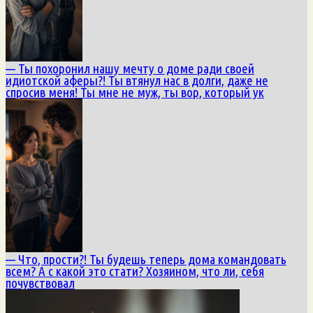
— Ты похоронил нашу мечту о доме ради своей
идиотской аферы?! Ты втянул нас в долги, даже не
спросив меня! Ты мне не муж, ты вор, который ук
— Что, прости?! Ты будешь теперь дома командовать
всем? А с какой это стати? Хозяином, что ли, себя
почувствовал