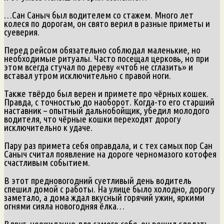
…Сан Саныч был водителем со стажем. Много лет
колеся по дорогам, он свято верил в разные приметы и
суеверия.
Перед рейсом обязательно соблюдал маленькие, но
необходимые ритуалы. Часто посещал церковь, но при
этом всегда стучал по дереву «чтоб не сглазить» и
вставал утром исключительно с правой ноги.
Также твёрдо был верен и примете про чёрных кошек.
Правда, с точностью до наоборот. Когда-то его старший
наставник – опытный дальнобойщик, убедил молодого
водителя, что чёрные кошки переходят дорогу
исключительно к удаче.
Пару раз примета себя оправдала, и с тех самых пор Сан
Саныч считал появление на дороге черномазого котофея
счастливым событием.
В этот предновогодний суетливый день водитель
спешил домой с работы. На улице было холодно, дорогу
заметало, а дома ждал вкусный горячий ужин, яркими
огнями сияла новогодняя ёлка…
Вдруг, неожиданно для самого себя, он решил сделать