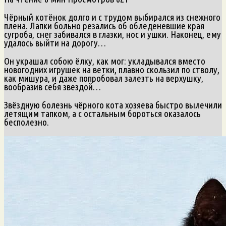
Чёрный котёнок долго и с трудом выбирался из снежного
плена. Лапки больно резались об обледеневшие края
сугроба, снег забивался в глазки, нос и ушки. Наконец, ему
удалось выйти на дорогу…
Он украшал собою ёлку, как мог: укладывался вместо
новогодних игрушек на ветки, плавно скользил по стволу,
как мишура, и даже попробовал залезть на верхушку,
вообразив себя звездой…
Звёздную болезнь чёрного кота хозяева быстро вылечили
летящим тапком, а с остальным бороться оказалось
бесполезно.