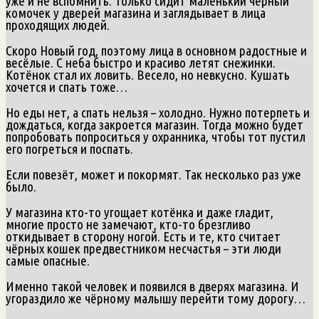
уже и не вспомнить. Только сидит маленький чёрный
комочек у дверей магазина и заглядывает в лица
проходящих людей.
Скоро Новый год, поэтому лица в основном радостные и
весёлые. С неба быстро и красиво летят снежинки.
Котёнок стал их ловить. Весело, но невкусно. Кушать
хочется и спать тоже…
Но еды нет, а спать нельзя – холодно. Нужно потерпеть и
дождаться, когда закроется магазин. Тогда можно будет
попробовать попроситься у охранника, чтобы тот пустил
его погреться и поспать.
Если повезёт, может и покормят. Так несколько раз уже
было.
У магазина кто-то угощает котёнка и даже гладит,
многие просто не замечают, кто-то брезгливо
откидывает в сторону ногой. Есть и те, кто считает
чёрных кошек предвестником несчастья – эти люди
самые опасные.
Именно такой человек и появился в дверях магазина. И
угораздило же чёрному малышу перейти тому дорогу…