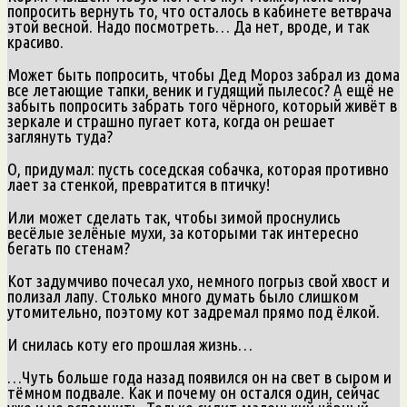
попросить вернуть то, что осталось в кабинете ветврача
этой весной. Надо посмотреть… Да нет, вроде, и так
красиво.
Может быть попросить, чтобы Дед Мороз забрал из дома
все летающие тапки, веник и гудящий пылесос? А ещё не
забыть попросить забрать того чёрного, который живёт в
зеркале и страшно пугает кота, когда он решает
заглянуть туда?
О, придумал: пусть соседская собачка, которая противно
лает за стенкой, превратится в птичку!
Или может сделать так, чтобы зимой проснулись
весёлые зелёные мухи, за которыми так интересно
бегать по стенам?
Кот задумчиво почесал ухо, немного погрыз свой хвост и
полизал лапу. Столько много думать было слишком
утомительно, поэтому кот задремал прямо под ёлкой.
И снилась коту его прошлая жизнь…
…Чуть больше года назад появился он на свет в сыром и
тёмном подвале. Как и почему он остался один, сейчас