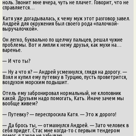
ноль. Звонит мне вчера, чуть не плачет. Говорит, что не
справляется…
Катя уже догадывалась, к чему муж этот разговор завел.
Андрей для окружения был своего рода «палочкой-
выручалочкой».
Он легко, буквально по щелчку пальцев, решал чужие
проблемы. Вот и липли к нему друзья, как мухи на…
варенье.
— И что ты?
— Ну а что я? — Андрей усмехнулся, глядя на дорогу. —
Взял и купил ему путевку в Турцию, пусть проветрится,
воздухом морским подышит.
Отель ему забронировал нормальный, не клоповник
какой. Друзьям надо помогать, Кать. Иначе зачем мы
вообще живем?
— Путевку? — переспросила Катя. — Это ж дорого!
— Да брось ты, — отмахнулся Андрей. — Зато человек в
себя придет. Стас мне когда-то с первым тендером
помог, я такое не забываю.