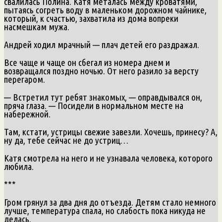
свалилась Полина. Катя металась между кроватями,
пытаясь согреть воду в маленьком дорожном чайнике,
который, к счастью, захватила из дома вопреки
насмешкам мужа.
Андрей ходил мрачный — плач детей его раздражал.
Все чаще и чаще он сбегал из номера днем и
возвращался поздно ночью. От него разило за версту
перегаром.
— Встретил тут ребят знакомых, — оправдывался он,
пряча глаза. — Посидели в нормальном месте на
набережной.
Там, кстати, устрицы свежие завезли. Хочешь, принесу? А,
ну да, тебе сейчас не до устриц…
Катя смотрела на него и не узнавала человека, которого
любила.
***
Гром грянул за два дня до отъезда. Детям стало немного
лучше, температура спала, но слабость пока никуда не
делась.