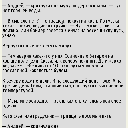
— Андрей, — крикнула она мужу, подергав краны. — Тут
нет горячей воды.
— В смысле нет? — он зашел, покрутил кран. Из гусака
текла тонкая, ледяная струйка. — Ну… может, слиться
должна. Или бойлер греется. Сейчас на ресепшн спущусь,
узнаю.
Вернулся он через десять минут.
— Там авария какая-то у них. Солнечные батареи на
крыше полетели. Сказали, к вечеру починят. Да и жарко
же, зачем тебе кипяток? Ополоснуться можно и
прохладной. Закаляться будем.
К вечеру воду не дали. И на следующий день тоже. А на
третий день Тёма, старший сын, проснулся с высоченной
температурой.
— Мам, мне холодно, — захныкал он, кутаясь в колючее
одеяло.
Катя схватила градусник — тридцать восемь и пять.
— Андрей! — крикнула она.