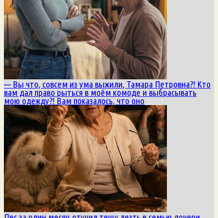
— Вы что, совсем из ума выжили, Тамара Петровна?! Кто
вам дал право рыться в моём комоде и выбрасывать
мою одежду?! Вам показалось, что оно
Пес за один месяц отучил тещу лезть в семью дочери