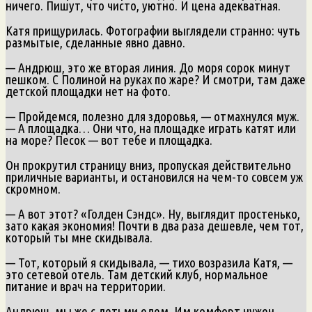
ничего. Пишут, что чисто, уютно. И цена адекватная.
Катя прищурилась. Фотографии выглядели странно: чуть
размытые, сделанные явно давно.
— Андрюш, это же вторая линия. До моря сорок минут
пешком. С Полиной на руках по жаре? И смотри, там даже
детской площадки нет на фото.
— Пройдемся, полезно для здоровья, — отмахнулся муж.
— А площадка… Они что, на площадке играть катят или
на море? Песок — вот тебе и площадка.
Он прокрутил страницу вниз, пропуская действительно
приличные варианты, и остановился на чем-то совсем уж
скромном.
— А вот этот? «Голден Сэндс». Ну, выглядит простенько,
зато какая экономия! Почти в два раза дешевле, чем тот,
который ты мне скидывала.
— Тот, который я скидывала, — тихо возразила Катя, —
это сетевой отель. Там детский клуб, нормальное
питание и врач на территории.
Андрюш, мы же с детьми едем. Им комфорт нужен.