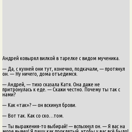
Андрей ковырял вилкой в тарелке с видом мученика.
— Да, с кухней они тут, конечно, подкачали, — протянул
он. — Ну ничего, дома отъедимся.
— Андрей, — тихо сказала Катя. Она даже не
притронулась к еде. — Скажи честно. Почему ты так с
нами?
— Как «так»? — он вскинул брови.
— Вот так. Как со ско…том.
— Ты выражения-то выбирай! — вспыхнул он. — Я вас на
море вывез! Я пашу как проклятый, чтобы у вас всё было!