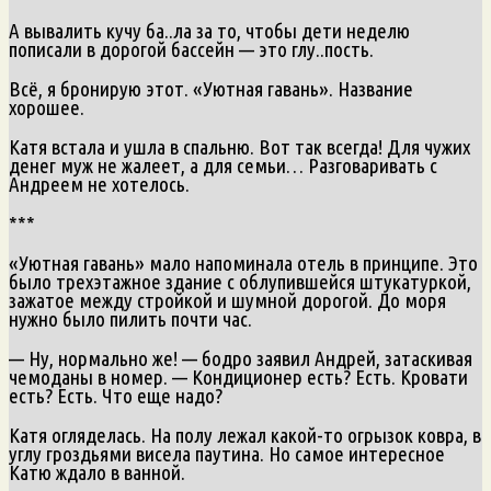
А вывалить кучу ба..ла за то, чтобы дети неделю
пописали в дорогой бассейн — это глу..пость.
Всё, я бронирую этот. «Уютная гавань». Название
хорошее.
Катя встала и ушла в спальню. Вот так всегда! Для чужих
денег муж не жалеет, а для семьи… Разговаривать с
Андреем не хотелось.
***
«Уютная гавань» мало напоминала отель в принципе. Это
было трехэтажное здание с облупившейся штукатуркой,
зажатое между стройкой и шумной дорогой. До моря
нужно было пилить почти час.
— Ну, нормально же! — бодро заявил Андрей, затаскивая
чемоданы в номер. — Кондиционер есть? Есть. Кровати
есть? Есть. Что еще надо?
Катя огляделась. На полу лежал какой-то огрызок ковра, в
углу гроздьями висела паутина. Но самое интересное
Катю ждало в ванной.