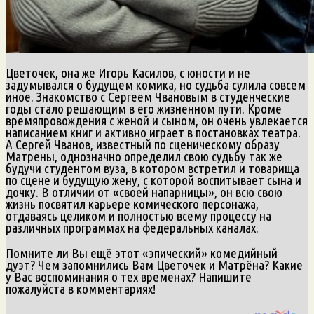
Цветочек, она же Игорь Касилов, с юности и не
задумывался о будущем комика, но судьба сулила совсем
иное. Знакомство с Сергеем Чвановым в студенческие
годы стало решающим в его жизненном пути. Кроме
времяпровождения с женой и сыном, он очень увлекается
написанием книг и активно играет в постановках театра.
А Сергей Чванов, известный по сценическому образу
Матрены, однозначно определил свою судьбу так же
будучи студентом вуза, в котором встретил и товарища
по сцене и будущую жену, с которой воспитывает сына и
дочку. В отличии от «своей напарницы», он всю свою
жизнь посвятил карьере комического персонажа,
отдаваясь целиком и полностью всему процессу на
различных программах на федеральных каналах.
Помните ли Вы ещё этот «эпический» комедийный
дуэт? Чем запомнились Вам Цветочек и Матрёна? Какие
у Вас воспоминания о тех временах? Напишите
пожалуйста в комментариях!