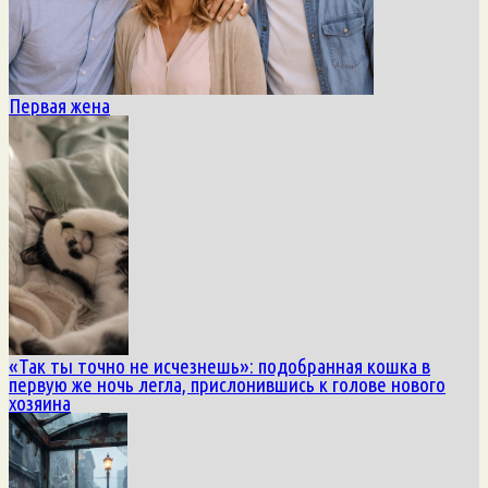
Первая жена
«Так ты точно не исчезнешь»: подобранная кошка в
первую же ночь легла, прислонившись к голове нового
хозяина