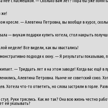
а неё с насмешкой. — Сколько вам лет? Пора бы уже понять
 же!
ом кресле. — Алевтина Петровна, вы вообще в курсе, скол
вала — внукам подарки купить хотела, стол накрыть получш
ой неделе! Все видели, как вы хвастались!
монстративно подходя к окну. — Я результаты показываю, 
кипает. — Тридцать лет я на этом заводе! Когда вас ещё в 
менились, Алевтина Петровна. Нынче не советский союз. Хо
в. Хотела что-то ответить, но слова застряли в горле. Раз
стул. Руки тряслись. Как же так? Она всю жизнь честно рабо
ет ей указывать?