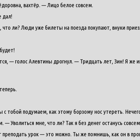
ёдоровна, вахтёр. — Лицо белое совсем.
 дал!
 что ли? Люди уже билеты на поезда покупают, внуки приез
будет!
ся, — голос Алевтины дрогнул. — Тридцать лет, Зин! Я же и
теперь.
ы с тобой подумаем, как этому борзому нос утереть. Нечего
 — Уволиться мне, что ли? Так я без денег останусь совсем
т преподать урок — это можно. Ты же помнишь, как он в пр