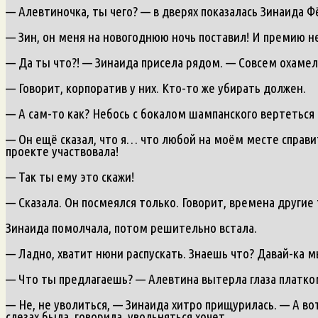
— Алевтиночка, ты чего? — в дверях показалась Зинаида Ф
— Зин, он меня на новогоднюю ночь поставил! И премию не
— Да ты что?! — Зинаида присела рядом. — Совсем охамел,
— Говорит, корпоратив у них. Кто-то же убирать должен.
— А сам-то как? Небось с бокалом шампанского вертеться 
— Он ещё сказал, что я… что любой на моём месте справит
проекте участвовала!
— Так ты ему это скажи!
— Сказала. Он посмеялся только. Говорит, времена другие 
Зинаида помолчала, потом решительно встала.
— Ладно, хватит нюни распускать. Знаешь что? Давай-ка м
— Что ты предлагаешь? — Алевтина вытерла глаза платком.
— Не, не уволиться, — Зинаида хитро прищурилась. — А во
слезах была, говорила, увольняться хочет.