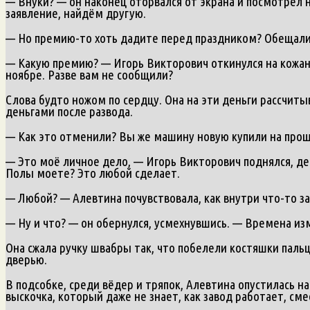
— Внуки? — он наконец оторвался от экрана и посмотрел н
заявление, найдём другую.
— Но премию-то хоть дадите перед праздником? Обещали
— Какую премию? — Игорь Викторович откинулся на кожан
ноябре. Разве вам не сообщили?
Слова будто ножом по сердцу. Она на эти деньги рассчиты
деньгами после развода.
— Как это отменили? Вы же машину новую купили на прошл
— Это моё личное дело, — Игорь Викторович поднялся, де
Полы моете? Это любой сделает.
— Любой? — Алевтина почувствовала, как внутри что-то за
— Ну и что? — он обернулся, усмехнувшись. — Времена из
Она сжала ручку швабры так, что побелели костяшки пальце
дверью.
В подсобке, среди вёдер и тряпок, Алевтина опустилась на 
выскочка, который даже не знает, как завод работает, сме