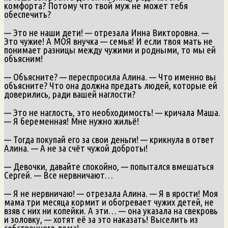
комфорта? Потому что твой муж не может тебя
обеспечить?
— Это не наши дети! — отрезала Инна Викторовна. —
Это чужие! А МОЯ внучка — семья! И если твоя мать не
понимает разницы между чужими и родными, то мы ей
объясним!
— Объясните? — переспросила Алина. — Что именно вы
объясните? Что она должна предать людей, которые ей
доверились, ради вашей наглости?
— Это не наглость, это необходимость! — кричала Маша.
— Я беременная! Мне нужно жильё!
— Тогда покупай его за свои деньги! — крикнула в ответ
Алина. — А не за счёт чужой доброты!
— Девочки, давайте спокойно, — попытался вмешаться
Сергей. — Все нервничают…
— Я не нервничаю! — отрезала Алина. — Я в ярости! Моя
мама три месяца кормит и обогревает чужих детей, не
взяв с них ни копейки. А эти… — она указала на свекровь
и золовку, — хотят её за это наказать! Выселить из
собственного дома!