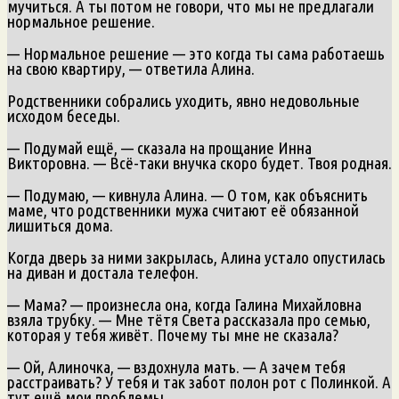
мучиться. А ты потом не говори, что мы не предлагали
нормальное решение.
— Нормальное решение — это когда ты сама работаешь
на свою квартиру, — ответила Алина.
Родственники собрались уходить, явно недовольные
исходом беседы.
— Подумай ещё, — сказала на прощание Инна
Викторовна. — Всё-таки внучка скоро будет. Твоя родная.
— Подумаю, — кивнула Алина. — О том, как объяснить
маме, что родственники мужа считают её обязанной
лишиться дома.
Когда дверь за ними закрылась, Алина устало опустилась
на диван и достала телефон.
— Мама? — произнесла она, когда Галина Михайловна
взяла трубку. — Мне тётя Света рассказала про семью,
которая у тебя живёт. Почему ты мне не сказала?
— Ой, Алиночка, — вздохнула мать. — А зачем тебя
расстраивать? У тебя и так забот полон рот с Полинкой. А
тут ещё мои проблемы…