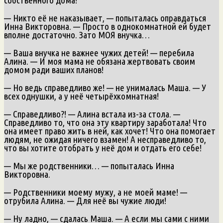
— Никто её не наказывает, — попыталась оправдаться
Инна Викторовна. — Просто в однокомнатной ей будет
вполне достаточно. Зато МОЯ внучка…
— Ваша внучка не важнее чужих детей! — перебила
Алина. — И моя мама не обязана жертвовать своим
домом ради ваших планов!
— Но ведь справедливо же! — не унималась Маша. — У
всех однушки, а у неё четырёхкомнатная!
— Справедливо?! — Алина встала из-за стола. —
Справедливо то, что она эту квартиру заработала! Что
она имеет право жить в ней, как хочет! Что она помогает
людям, не ожидая ничего взамен! А несправедливо то,
что вы хотите отобрать у неё дом и отдать его себе!
— Мы же родственники… — попыталась Инна
Викторовна.
— Родственники моему мужу, а не моей маме! —
отрубила Алина. — Для неё вы чужие люди!
— Ну ладно, — сдалась Маша. — А если мы сами с ними