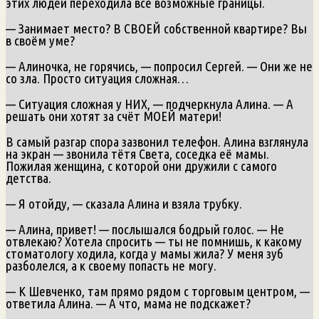
этих людей переходила все возможные границы.
— Занимает место? В СВОЕЙ собственной квартире? Вы
в своём уме?
— Алиночка, не горячись, — попросил Сергей. — Они же не
со зла. Просто ситуация сложная…
— Ситуация сложная у НИХ, — подчеркнула Алина. — А
решать они хотят за счёт МОЕЙ матери!
В самый разгар спора зазвонил телефон. Алина взглянула
на экран — звонила тётя Света, соседка её мамы.
Пожилая женщина, с которой они дружили с самого
детства.
— Я отойду, — сказала Алина и взяла трубку.
— Алина, привет! — послышался бодрый голос. — Не
отвлекаю? Хотела спросить — ты не помнишь, к какому
стоматологу ходила, когда у мамы жила? У меня зуб
разболелся, а к своему попасть не могу.
— К Шевченко, там прямо рядом с торговым центром, —
ответила Алина. — А что, мама не подскажет?