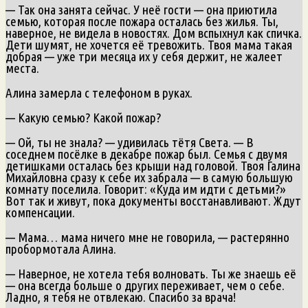
— Так она занята сейчас. У неё гости — она приютила
семью, которая после пожара осталась без жилья. Ты,
наверное, не видела в новостях. Дом вспыхнул как спичка.
Дети шумят, не хочется её тревожить. Твоя мама такая
добрая — уже три месяца их у себя держит, не жалеет
места.
Алина замерла с телефоном в руках.
— Какую семью? Какой пожар?
— Ой, ты не знала? — удивилась тётя Света. — В
соседнем посёлке в декабре пожар был. Семья с двумя
детишками осталась без крыши над головой. Твоя Галина
Михайловна сразу к себе их забрала — в самую большую
комнату поселила. Говорит: «Куда им идти с детьми?»
Вот так и живут, пока документы восстанавливают. Ждут
компенсации.
— Мама… мама ничего мне не говорила, — растерянно
пробормотала Алина.
— Наверное, не хотела тебя волновать. Ты же знаешь её
— она всегда больше о других переживает, чем о себе.
Ладно, я тебя не отвлекаю. Спасибо за врача!