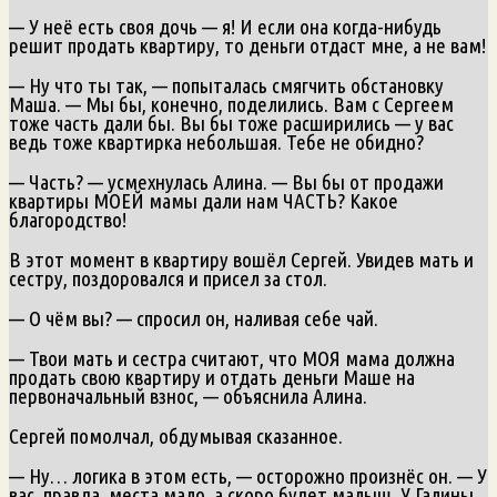
— У неё есть своя дочь — я! И если она когда-нибудь
решит продать квартиру, то деньги отдаст мне, а не вам!
— Ну что ты так, — попыталась смягчить обстановку
Маша. — Мы бы, конечно, поделились. Вам с Сергеем
тоже часть дали бы. Вы бы тоже расширились — у вас
ведь тоже квартирка небольшая. Тебе не обидно?
— Часть? — усмехнулась Алина. — Вы бы от продажи
квартиры МОЕЙ мамы дали нам ЧАСТЬ? Какое
благородство!
В этот момент в квартиру вошёл Сергей. Увидев мать и
сестру, поздоровался и присел за стол.
— О чём вы? — спросил он, наливая себе чай.
— Твои мать и сестра считают, что МОЯ мама должна
продать свою квартиру и отдать деньги Маше на
первоначальный взнос, — объяснила Алина.
Сергей помолчал, обдумывая сказанное.
— Ну… логика в этом есть, — осторожно произнёс он. — У
вас, правда, места мало, а скоро будет малыш. У Галины