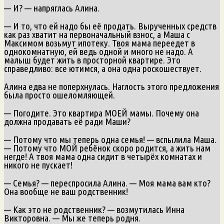
— И? — напряглась Алина.
— И то, что ей надо бы её продать. Вырученных средств
как раз хватит на первоначальный взнос, а Маша с
Максимом возьмут ипотеку. Твоя мама переедет в
однокомнатную, ей ведь одной и много не надо. А
малыш будет жить в просторной квартире. Это
справедливо: все ютимся, а она одна роскошествует.
Алина едва не поперхнулась. Наглость этого предложения
была просто ошеломляющей.
— Погодите. Это квартира МОЕЙ мамы. Почему она
должна продавать её ради Маши?
— Потому что мы теперь одна семья! — вспылила Маша.
— Потому что МОЙ ребёнок скоро родится, а жить нам
негде! А твоя мама одна сидит в четырёх комнатах и
никого не пускает!
— Семья? — переспросила Алина. — Моя мама вам кто?
Она вообще не ваш родственник!
— Как это не родственник? — возмутилась Инна
Викторовна. — Мы же теперь родня.