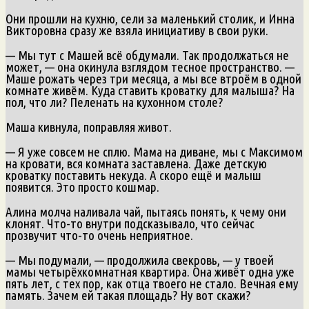
Они прошли на кухню, сели за маленький столик, и Инна
Викторовна сразу же взяла инициативу в свои руки.
— Мы тут с Машей всё обдумали. Так продолжаться не
может, — она окинула взглядом тесное пространство. —
Маше рожать через три месяца, а мы все втроём в одной
комнате живём. Куда ставить кроватку для малыша? На
пол, что ли? Пеленать на кухонном столе?
Маша кивнула, поправляя живот.
— Я уже совсем не сплю. Мама на диване, мы с Максимом
на кровати, вся комната заставлена. Даже детскую
кроватку поставить некуда. А скоро ещё и малыш
появится. Это просто кошмар.
Алина молча наливала чай, пытаясь понять, к чему они
клонят. Что-то внутри подсказывало, что сейчас
прозвучит что-то очень неприятное.
— Мы подумали, — продолжила свекровь, — у твоей
мамы четырёхкомнатная квартира. Она живёт одна уже
пять лет, с тех пор, как отца твоего не стало. Вечная ему
память. Зачем ей такая площадь? Ну вот скажи?