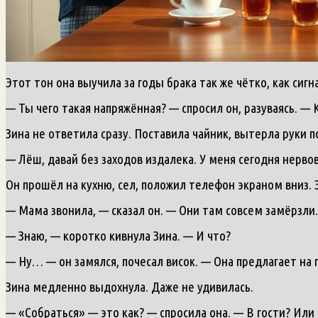
Этот тон она выучила за годы брака так же чётко, как сиг
— Ты чего такая напряжённая? — спросил он, разуваясь. — 
Зина не ответила сразу. Поставила чайник, вытерла руки 
— Лёш, давай без заходов издалека. У меня сегодня нерво
Он прошёл на кухню, сел, положил телефон экраном вниз. 
— Мама звонила, — сказал он. — Они там совсем замёрзли
— Знаю, — коротко кивнула Зина. — И что?
— Ну… — он замялся, почесал висок. — Она предлагает на 
Зина медленно выдохнула. Даже не удивилась.
— «Собраться» — это как? — спросила она. — В гости? Или