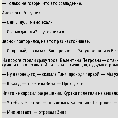
— Только не говори, что это совпадение.
Алексей побледнел.
— Они… ну… мимо ехали.
— С чемоданами? — уточнила она.
Звонок повторился, на этот раз настойчивее.
— Открывай, — сказала Зина ровно. — Раз уж решили всё б
На пороге стояли сразу трое. Валентина Петровна — с таки
сумкой на колёсиках. И Татьяна — сияющая, с двумя огр
— Ну наконец-то, — сказала Таня, проходя первой. — Мы уж
— Я вижу, — ответила Зина. — Проходите.
Никто не спросил разрешения. Куртки полетели на вешалку
— У тебя всё так же, — огляделась Валентина Петровна. 
— Мне хватает, — отрезала Зина.