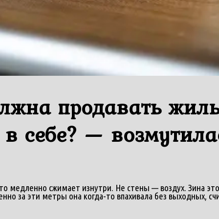
олжна продавать жил
 в себе? — возмутила
-то медленно сжимает изнутри. Не стены — воздух. Зина это
нно за эти метры она когда-то впахивала без выходных, с