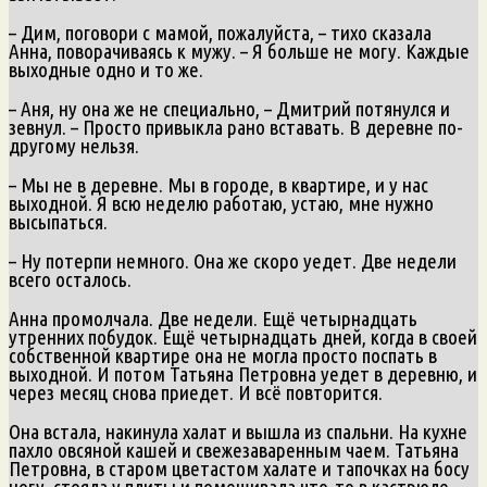
– Дим, поговори с мамой, пожалуйста, – тихо сказала
Анна, поворачиваясь к мужу. – Я больше не могу. Каждые
выходные одно и то же.
– Аня, ну она же не специально, – Дмитрий потянулся и
зевнул. – Просто привыкла рано вставать. В деревне по-
другому нельзя.
– Мы не в деревне. Мы в городе, в квартире, и у нас
выходной. Я всю неделю работаю, устаю, мне нужно
высыпаться.
– Ну потерпи немного. Она же скоро уедет. Две недели
всего осталось.
Анна промолчала. Две недели. Ещё четырнадцать
утренних побудок. Ещё четырнадцать дней, когда в своей
собственной квартире она не могла просто поспать в
выходной. И потом Татьяна Петровна уедет в деревню, и
через месяц снова приедет. И всё повторится.
Она встала, накинула халат и вышла из спальни. На кухне
пахло овсяной кашей и свежезаваренным чаем. Татьяна
Петровна, в старом цветастом халате и тапочках на босу
ногу, стояла у плиты и помешивала что-то в кастрюле.