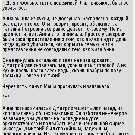
– Да я тихонько, ты не переживай. Я ж привыкла, быстро
управлюсь.
Анна вышла из кухни, не дослушав. Бесполезно. Каждый
раз одно и то же. Она говорит, просит, объясняет, а
Татьяна Петровна всё равно делает по-своему. Не из
вредности, нет, Анна это понимала. Просто у свекрови
были свои представления о том, как должен идти день,
когда нужно убираться, как кормить семью, и эти
представления не совпадали с тем, как жила Анна.
Она вернулась в спальню и села на край кровати.
Дмитрий уже снова засыпал, укрывшись с головой. А из
кухни послышался плеск воды, скрип швабры по полу.
Громкий. Совсем не тихий.
Через пять минут Маша проснулась и заплакала.
***
Анна познакомилась с Дмитрием шесть лет назад, на
корпоративе у общих знакомых. Он работал инженером
на заводе, она училась на последнем курсе
архитектурного и подрабатывала в небольшой фирме
«Фасад». Дмитрий был спокойным, надёжным,
немногословным. Из тех мужчин, которые не бросаются