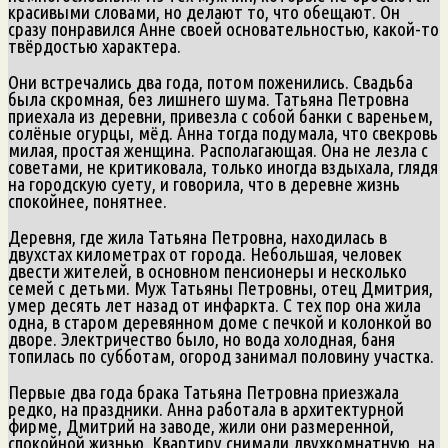
красивыми словами, но делают то, что обещают. Он
сразу понравился Анне своей основательностью, какой-то
твёрдостью характера.
Они встречались два года, потом поженились. Свадьба
была скромная, без лишнего шума. Татьяна Петровна
приехала из деревни, привезла с собой банки с вареньем,
солёные огурцы, мёд. Анна тогда подумала, что свекровь
милая, простая женщина. Располагающая. Она не лезла с
советами, не критиковала, только иногда вздыхала, глядя
на городскую суету, и говорила, что в деревне жизнь
спокойнее, понятнее.
Деревня, где жила Татьяна Петровна, находилась в
двухстах километрах от города. Небольшая, человек
двести жителей, в основном пенсионеры и несколько
семей с детьми. Муж Татьяны Петровны, отец Дмитрия,
умер десять лет назад от инфаркта. С тех пор она жила
одна, в старом деревянном доме с печкой и колонкой во
дворе. Электричество было, но вода холодная, баня
топилась по субботам, огород занимал половину участка.
Первые два года брака Татьяна Петровна приезжала
редко, на праздники. Анна работала в архитектурной
фирме, Дмитрий на заводе, жили они размеренной,
спокойной жизнью. Квартиру снимали двухкомнатную, на