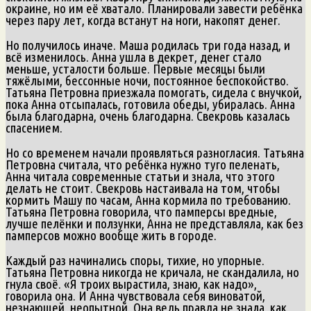
окраине, но им её хватало. Планировали завести ребёнка
через пару лет, когда встанут на ноги, накопят денег.
Но получилось иначе. Маша родилась три года назад, и
всё изменилось. Анна ушла в декрет, денег стало
меньше, усталости больше. Первые месяцы были
тяжёлыми, бессонные ночи, постоянное беспокойство.
Татьяна Петровна приезжала помогать, сидела с внучкой,
пока Анна отсыпалась, готовила обеды, убиралась. Анна
была благодарна, очень благодарна. Свекровь казалась
спасением.
Но со временем начали проявляться разногласия. Татьяна
Петровна считала, что ребёнка нужно туго пеленать,
Анна читала современные статьи и знала, что этого
делать не стоит. Свекровь настаивала на том, чтобы
кормить Машу по часам, Анна кормила по требованию.
Татьяна Петровна говорила, что памперсы вредные,
лучше пелёнки и ползунки, Анна не представляла, как без
памперсов можно вообще жить в городе.
Каждый раз начинались споры, тихие, но упорные.
Татьяна Петровна никогда не кричала, не скандалила, но
гнула своё. «Я троих вырастила, знаю, как надо»,
говорила она. И Анна чувствовала себя виноватой,
незнающей, неопытной. Она ведь правда не знала, как