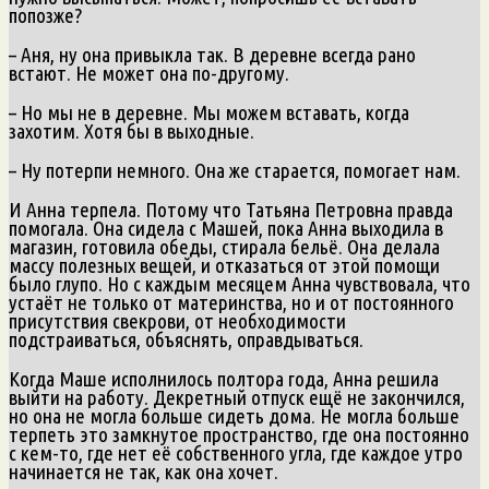
попозже?
– Аня, ну она привыкла так. В деревне всегда рано
встают. Не может она по-другому.
– Но мы не в деревне. Мы можем вставать, когда
захотим. Хотя бы в выходные.
– Ну потерпи немного. Она же старается, помогает нам.
И Анна терпела. Потому что Татьяна Петровна правда
помогала. Она сидела с Машей, пока Анна выходила в
магазин, готовила обеды, стирала бельё. Она делала
массу полезных вещей, и отказаться от этой помощи
было глупо. Но с каждым месяцем Анна чувствовала, что
устаёт не только от материнства, но и от постоянного
присутствия свекрови, от необходимости
подстраиваться, объяснять, оправдываться.
Когда Маше исполнилось полтора года, Анна решила
выйти на работу. Декретный отпуск ещё не закончился,
но она не могла больше сидеть дома. Не могла больше
терпеть это замкнутое пространство, где она постоянно
с кем-то, где нет её собственного угла, где каждое утро
начинается не так, как она хочет.