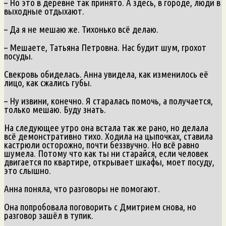
– Но это в деревне так принято. А здесь, в городе, люди в
выходные отдыхают.
– Да я не мешаю же. Тихонько всё делаю.
– Мешаете, Татьяна Петровна. Нас будит шум, грохот
посуды.
Свекровь обиделась. Анна увидела, как изменилось её
лицо, как сжались губы.
– Ну извини, конечно. Я старалась помочь, а получается,
только мешаю. Буду знать.
На следующее утро она встала так же рано, но делала
всё демонстративно тихо. Ходила на цыпочках, ставила
кастрюли осторожно, почти беззвучно. Но всё равно
шумела. Потому что как ты ни старайся, если человек
двигается по квартире, открывает шкафы, моет посуду,
это слышно.
Анна поняла, что разговоры не помогают.
Она попробовала поговорить с Дмитрием снова, но
разговор зашёл в тупик.