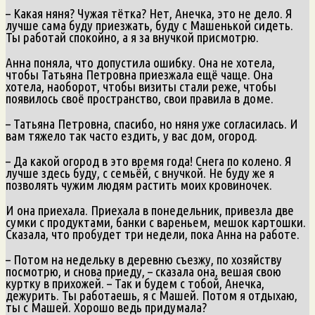
– Какая няня? Чужая тётка? Нет, Анечка, это не дело. Я
лучше сама буду приезжать, буду с Машенькой сидеть.
Ты работай спокойно, а я за внучкой присмотрю.
Анна поняла, что допустила ошибку. Она не хотела,
чтобы Татьяна Петровна приезжала ещё чаще. Она
хотела, наоборот, чтобы визиты стали реже, чтобы
появилось своё пространство, свои правила в доме.
– Татьяна Петровна, спасибо, но няня уже согласилась. И
вам тяжело так часто ездить, у вас дом, огород.
– Да какой огород в это время года! Снега по колено. Я
лучше здесь буду, с семьёй, с внучкой. Не буду же я
позволять чужим людям растить моих кровиночек.
И она приехала. Приехала в понедельник, привезла две
сумки с продуктами, банки с вареньем, мешок картошки.
Сказала, что пробудет три недели, пока Анна на работе.
– Потом на недельку в деревню съезжу, по хозяйству
посмотрю, и снова приеду, – сказала она, вешая свою
куртку в прихожей. – Так и будем с тобой, Анечка,
дежурить. Ты работаешь, я с Машей. Потом я отдыхаю,
ты с Машей. Хорошо ведь придумала?