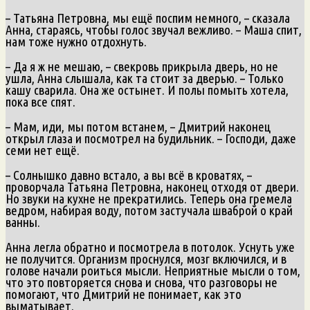
– Татьяна Петровна, мы ещё поспим немного, – сказала
Анна, стараясь, чтобы голос звучал вежливо. – Маша спит,
нам тоже нужно отдохнуть.
– Да я ж не мешаю, – свекровь прикрыла дверь, но не
ушла, Анна слышала, как та стоит за дверью. – Только
кашу сварила. Она же остынет. И полы помыть хотела,
пока все спят.
– Мам, иди, мы потом встанем, – Дмитрий наконец
открыл глаза и посмотрел на будильник. – Господи, даже
семи нет ещё.
– Солнышко давно встало, а вы всё в кроватях, –
проворчала Татьяна Петровна, наконец отходя от двери.
Но звуки на кухне не прекратились. Теперь она гремела
ведром, набирая воду, потом застучала шваброй о край
ванны.
Анна легла обратно и посмотрела в потолок. Уснуть уже
не получится. Организм проснулся, мозг включился, и в
голове начали роиться мысли. Неприятные мысли о том,
что это повторяется снова и снова, что разговоры не
помогают, что Дмитрий не понимает, как это
выматывает.