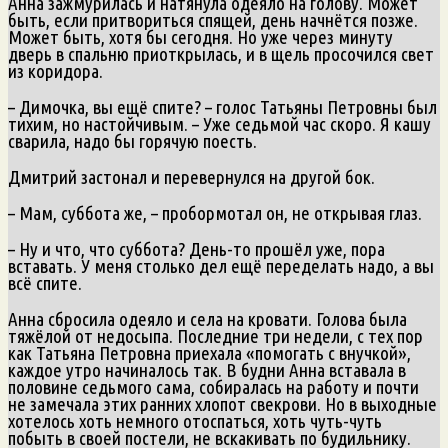
Анна зажмурилась и натянула одеяло на голову. Может
быть, если притвориться спящей, день начнётся позже.
Может быть, хотя бы сегодня. Но уже через минуту
дверь в спальню приоткрылась, и в щель просочился свет
из коридора.
– Димочка, вы ещё спите? – голос Татьяны Петровны был
тихим, но настойчивым. – Уже седьмой час скоро. Я кашу
сварила, надо бы горячую поесть.
Дмитрий застонал и перевернулся на другой бок.
– Мам, суббота же, – пробормотал он, не открывая глаз.
– Ну и что, что суббота? День-то прошёл уже, пора
вставать. У меня столько дел ещё переделать надо, а вы
всё спите.
Анна сбросила одеяло и села на кровати. Голова была
тяжёлой от недосыпа. Последние три недели, с тех пор
как Татьяна Петровна приехала «помогать с внучкой»,
каждое утро начиналось так. В будни Анна вставала в
половине седьмого сама, собиралась на работу и почти
не замечала этих ранних хлопот свекрови. Но в выходные
хотелось хоть немного отоспаться, хоть чуть-чуть
побыть в своей постели, не вскакивать по будильнику.