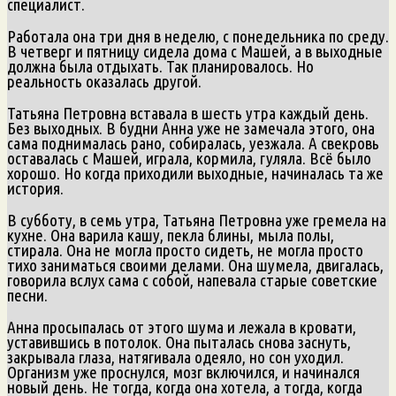
специалист.
Работала она три дня в неделю, с понедельника по среду.
В четверг и пятницу сидела дома с Машей, а в выходные
должна была отдыхать. Так планировалось. Но
реальность оказалась другой.
Татьяна Петровна вставала в шесть утра каждый день.
Без выходных. В будни Анна уже не замечала этого, она
сама поднималась рано, собиралась, уезжала. А свекровь
оставалась с Машей, играла, кормила, гуляла. Всё было
хорошо. Но когда приходили выходные, начиналась та же
история.
В субботу, в семь утра, Татьяна Петровна уже гремела на
кухне. Она варила кашу, пекла блины, мыла полы,
стирала. Она не могла просто сидеть, не могла просто
тихо заниматься своими делами. Она шумела, двигалась,
говорила вслух сама с собой, напевала старые советские
песни.
Анна просыпалась от этого шума и лежала в кровати,
уставившись в потолок. Она пыталась снова заснуть,
закрывала глаза, натягивала одеяло, но сон уходил.
Организм уже проснулся, мозг включился, и начинался
новый день. Не тогда, когда она хотела, а тогда, когда