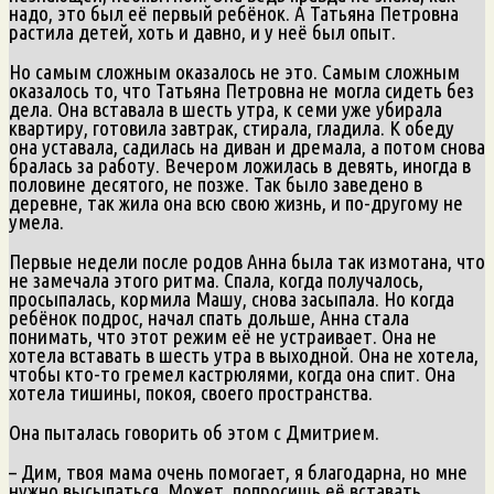
надо, это был её первый ребёнок. А Татьяна Петровна
растила детей, хоть и давно, и у неё был опыт.
Но самым сложным оказалось не это. Самым сложным
оказалось то, что Татьяна Петровна не могла сидеть без
дела. Она вставала в шесть утра, к семи уже убирала
квартиру, готовила завтрак, стирала, гладила. К обеду
она уставала, садилась на диван и дремала, а потом снова
бралась за работу. Вечером ложилась в девять, иногда в
половине десятого, не позже. Так было заведено в
деревне, так жила она всю свою жизнь, и по-другому не
умела.
Первые недели после родов Анна была так измотана, что
не замечала этого ритма. Спала, когда получалось,
просыпалась, кормила Машу, снова засыпала. Но когда
ребёнок подрос, начал спать дольше, Анна стала
понимать, что этот режим её не устраивает. Она не
хотела вставать в шесть утра в выходной. Она не хотела,
чтобы кто-то гремел кастрюлями, когда она спит. Она
хотела тишины, покоя, своего пространства.
Она пыталась говорить об этом с Дмитрием.
– Дим, твоя мама очень помогает, я благодарна, но мне
нужно высыпаться. Может, попросишь её вставать