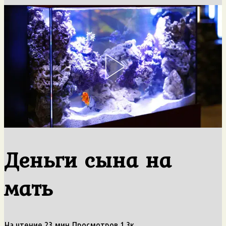
Деньги сына на
мать
На чтение
23 мин
Просмотров
1.3к.