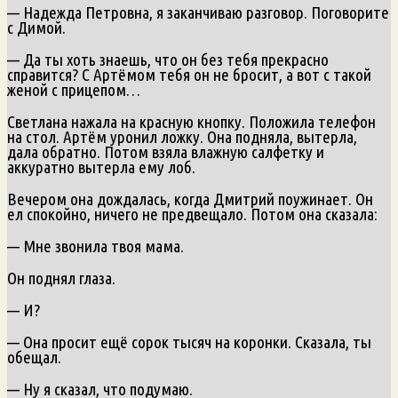
— Надежда Петровна, я заканчиваю разговор. Поговорите
с Димой.
— Да ты хоть знаешь, что он без тебя прекрасно
справится? С Артёмом тебя он не бросит, а вот с такой
женой с прицепом…
Светлана нажала на красную кнопку. Положила телефон
на стол. Артём уронил ложку. Она подняла, вытерла,
дала обратно. Потом взяла влажную салфетку и
аккуратно вытерла ему лоб.
Вечером она дождалась, когда Дмитрий поужинает. Он
ел спокойно, ничего не предвещало. Потом она сказала:
— Мне звонила твоя мама.
Он поднял глаза.
— И?
— Она просит ещё сорок тысяч на коронки. Сказала, ты
обещал.
— Ну я сказал, что подумаю.