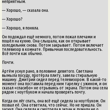
неприятным.
— Хорошо, — сказала она.
— Хорошо?
— Хорошо, я поняла.
Он подождал ещё немного, потом пожал плечами и
пошёл на кухню. Она слышала, как он открывает
холодильник снова. Потом закрывает. Потом включает
телевизор в комнате. Привычная последовательность.
Всё почти как обычно.
Почти.
Артём уснул рано, в половине девятого. Светлана
вымыла посуду, протёрла плиту, завела стиральную
машину. Дмитрий сидел перед телевизором. В какой-то
момент она поставила перед ним тарелку с ужином, и он
сказал «спасибо» не отрываясь от экрана. Потом она села
рядом с ноутбуком и начала проверять почту.
Когда он лёг спать, она всё ещё сидела за ноутбуком. Он
позвал её. Она ответила, что сейчас. Но не пришла. Он
заснул. Она сидела и смотрела в экран и думала не о