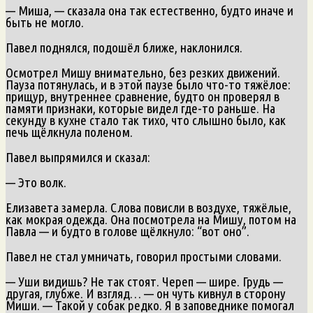
— Миша, — сказала она так естественно, будто иначе и
быть не могло.
Павел поднялся, подошёл ближе, наклонился.
Осмотрел Мишу внимательно, без резких движений.
Пауза потянулась, и в этой паузе было что-то тяжёлое:
прищур, внутреннее сравнение, будто он проверял в
памяти признаки, которые видел где-то раньше. На
секунду в кухне стало так тихо, что слышно было, как
печь щёлкнула поленом.
Павел выпрямился и сказал:
— Это волк.
Елизавета замерла. Слова повисли в воздухе, тяжёлые,
как мокрая одежда. Она посмотрела на Мишу, потом на
Павла — и будто в голове щёлкнуло: “вот оно”.
Павел не стал умничать, говорил простыми словами.
— Уши видишь? Не так стоят. Череп — шире. Грудь —
другая, глубже. И взгляд… — он чуть кивнул в сторону
Миши. — Такой у собак редко. Я в заповеднике помогал