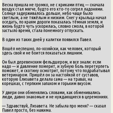
Весна пришла не громко, не с криками птиц — сначала
воздух стал мягче, будто его кто-то согрел ладонями.
Солнце задерживалось дольше, небо чаще было
светлым, а не тяжёлым и низким. Снег у крыльца начал
оседать, по краям дороги показалась тёмная земля, и
жизнь будто чуть ускорилась, словно смола, в которой
застыло время, стала понемногу отпускать.
В один из таких дней у калитки появился Павел.
Вошёл неспешно, по-хозяйски, как человек, который
здесь свой и не боится показаться лишним.
Он был деревенским фельдшером, и все знали: если
надо — и давление померит, и зубную боль перетерпеть
поможет, и скотину осмотрит, потому что подрабатывал
ветеринаром. Пришёл он за настойкой от суставов,
которую Елизавета делала сама — на травах, на
корешках, с терпким запахом и горьким вкусом.
У двери они обменялись словами, как обменивались
люди, давно знакомые и не нуждающиеся в церемониях.
— Здравствуй, Лизавета. Не забыла про меня? — сказал
Павел просто, без нажима.