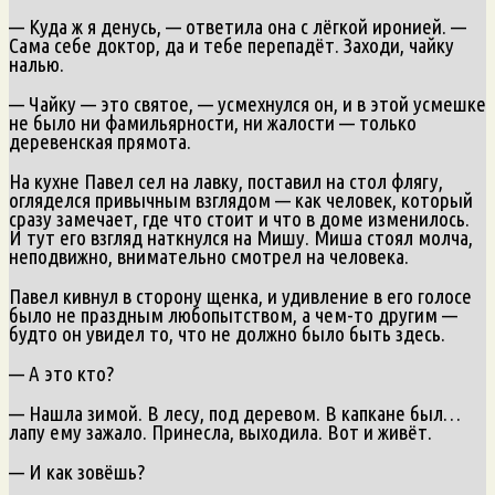
— Куда ж я денусь, — ответила она с лёгкой иронией. —
Сама себе доктор, да и тебе перепадёт. Заходи, чайку
налью.
— Чайку — это святое, — усмехнулся он, и в этой усмешке
не было ни фамильярности, ни жалости — только
деревенская прямота.
На кухне Павел сел на лавку, поставил на стол флягу,
огляделся привычным взглядом — как человек, который
сразу замечает, где что стоит и что в доме изменилось.
И тут его взгляд наткнулся на Мишу. Миша стоял молча,
неподвижно, внимательно смотрел на человека.
Павел кивнул в сторону щенка, и удивление в его голосе
было не праздным любопытством, а чем-то другим —
будто он увидел то, что не должно было быть здесь.
— А это кто?
— Нашла зимой. В лесу, под деревом. В капкане был…
лапу ему зажало. Принесла, выходила. Вот и живёт.
— И как зовёшь?