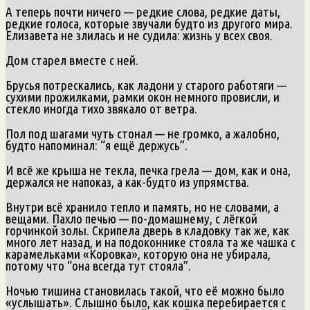
А теперь почти ничего — редкие слова, редкие даты,
редкие голоса, которые звучали будто из другого мира.
Елизавета не злилась и не судила: жизнь у всех своя.
Дом старел вместе с ней.
Брусья потрескались, как ладони у старого работяги —
сухими прожилками, рамки окон немного провисли, и
стекло иногда тихо звякало от ветра.
Пол под шагами чуть стонал — не громко, а жалобно,
будто напоминал: “я ещё держусь”.
И всё же крыша не текла, печка грела — дом, как и она,
держался не напоказ, а как-будто из упрямства.
Внутри всё хранило тепло и память, но не словами, а
вещами. Пахло печью — по-домашнему, с лёгкой
горчинкой золы. Скрипела дверь в кладовку так же, как
много лет назад, и на подоконнике стояла та же чашка с
карамельками «Коровка», которую она не убирала,
потому что “она всегда тут стояла”.
Ночью тишина становилась такой, что её можно было
«услышать». Слышно было, как кошка перебирается с