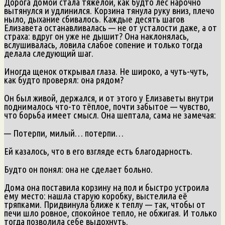
Дорога домой стала тяжёлой, как будто лес нарочно
вытянулся и удлинился. Корзина тянула руку вниз, плечо
ныло, дыхание сбивалось. Каждые десять шагов
Елизавета останавливалась — не от усталости даже, а от
страха: вдруг он уже не дышит? Она наклонялась,
вслушивалась, ловила слабое сопение и только тогда
делала следующий шаг.
Иногда щенок открывал глаза. Не широко, а чуть-чуть,
как будто проверял: она рядом?
Он был живой, держался, и от этого у Елизаветы внутри
поднималось что-то тёплое, почти забытое — чувство,
что борьба имеет смысл. Она шептала, сама не замечая:
— Потерпи, милый… потерпи…
Ей казалось, что в его взгляде есть благодарность.
Будто он понял: она не сделает больно.
Дома она поставила корзину на пол и быстро устроила
ему место: нашла старую коробку, выстелила её
тряпками. Придвинула ближе к теплу — так, чтобы от
печи шло ровное, спокойное тепло, не обжигая. И только
тогда позволила себе выдохнуть.