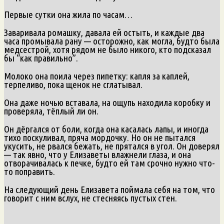
Первые сутки она жила по часам…
Заваривала ромашку, давала ей остыть, и каждые два
часа промывала рану — осторожно, как могла, будто была
медсестрой, хотя рядом не было никого, кто подсказал
бы “как правильно”.
Молоко она поила через пипетку: капля за каплей,
терпеливо, пока щенок не сглатывал.
Она даже ночью вставала, на ощупь находила коробку и
проверяла, тёплый ли он.
Он дёргался от боли, когда она касалась лапы, и иногда
тихо поскуливал, пряча мордочку. Но он не пытался
укусить, не рвался бежать, не прятался в угол. Он доверял
— так явно, что у Елизаветы влажнели глаза, и она
отворачивалась к печке, будто ей там срочно нужно что-
то поправить.
На следующий день Елизавета поймала себя на том, что
говорит с ним вслух, не стесняясь пустых стен.