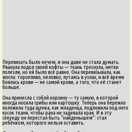
Перевязать было нечем, и она даже не стала думать.
Рванула подол своей кофты — ткань треснула, нитки
полезли, но ей было всё равно. Она перевязывала, как
могла: торопливо, неловко, путаясь в узлах, и всё время
боялась крови — не самой крови, а того, что её станет
больше.
Она принесла с собой корзину — ту самую, в которой
иногда носила грибы или картошку. Теперь она бережно
положила туда щенка, как младенца, подложила под него
кусок ткани, чтобы рана не задевала края. И в эту
секунду он перестал быть “найденышем”: стал
ребёнком, которого нельзя оставить.