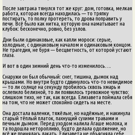
После завтрака тянулся тот же круг: дом, готовка, мелкая
работа, которая всегда находилась — то тряпку
постирать, то полку протереть, то дрова поправить у
печи. Всё было как нитка, которую она наматывает на
клубок: бесконечно, ровно, без узлов.
Дни были одинаковые, как капли мороси: серые,
холодные, с одинаковым началом и одинаковым концом.
Не трагедия, не буря — бесцветность, от которой устают
глаза.
И вот в один зимний день что-то изменилось….
Снаружи он был обычный: снег, тишина, дымок над
крышами. Но внутри будто сдвинулось что-то невидимое
— то ли солнце на секунду пробилось сквозь хмарь и
ослепило белизной, то ли появилось тревожное чувство:
слишком тихо, не так, как всегда. Елизавета поймала себя
на том, что не может спокойно сидеть на месте.
Она достала валенки, тяжёлые, но надёжные, и накинула
старый тёплый платок, пахнущий сухими травами и
печным дымом. Перед уходом налила Агаше молока, и
та подошла неторопливо, будто делала одолжение, но
всё же принялась лакать. Елизавета не объясняла себе,