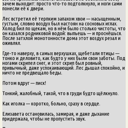
зачем выходит: просто что-то подтолкнуло, и ноги сами
понесли её к двери.
Лес встретил её терпким запахом хвои — насыщенным,
густым, словно воздух был настоян на сосновых иглах.
Холод бил по щекам, но в нём было столько чистоты, что
он казался родниковой водой: выпьешь — и проснёшься.
После затхлой монотонности дома этот воздух резал и
оживлял.
Где-то наверху, в самых верхушках, щебетали птицы —
тонко и деловито, как будто у них были свои заботы. Под
ногами скрипел снег, и этот скрип был ровный,
привычный, даже успокаивающий. Лес дышал спокойно, и
ничто не предвещало беды.
Потом вдруг — писк!
Тонкий, жалобный, такой, что в груди будто щёлкнуло.
Как иголка — коротко, больно, сразу в сердце.
Елизавета остановилась, замирая, и даже дыхание
придержала, чтобы не пропустить звук.