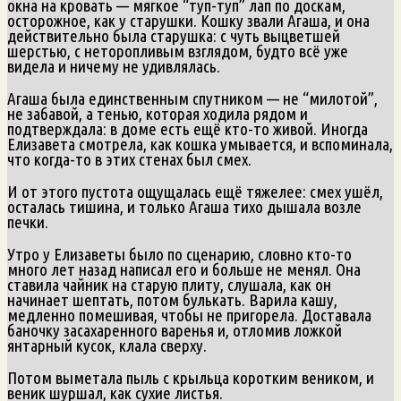
окна на кровать — мягкое “туп-туп” лап по доскам,
осторожное, как у старушки. Кошку звали Агаша, и она
действительно была старушка: с чуть выцветшей
шерстью, с неторопливым взглядом, будто всё уже
видела и ничему не удивлялась.
Агаша была единственным спутником — не “милотой”,
не забавой, а тенью, которая ходила рядом и
подтверждала: в доме есть ещё кто-то живой. Иногда
Елизавета смотрела, как кошка умывается, и вспоминала,
что когда-то в этих стенах был смех.
И от этого пустота ощущалась ещё тяжелее: смех ушёл,
осталась тишина, и только Агаша тихо дышала возле
печки.
Утро у Елизаветы было по сценарию, словно кто-то
много лет назад написал его и больше не менял. Она
ставила чайник на старую плиту, слушала, как он
начинает шептать, потом булькать. Варила кашу,
медленно помешивая, чтобы не пригорела. Доставала
баночку засахаренного варенья и, отломив ложкой
янтарный кусок, клала сверху.
Потом выметала пыль с крыльца коротким веником, и
веник шуршал, как сухие листья.