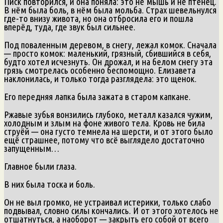
Писк повторился, и она поняла: это не мышь и не птенец.
В нём была боль, в нём была мольба. Страх шевельнулся
где-то внизу живота, но она отбросила его и пошла
вперёд, туда, где звук был сильнее.
Под поваленным деревом, в снегу, лежал комок. Сначала
— просто комок: маленький, грязный, сбившийся в себя,
будто хотел исчезнуть. Он дрожал, и на белом снегу эта
грязь смотрелась особенно беспомощно. Елизавета
наклонилась, и только тогда разглядела: это щенок.
Его передняя лапка была зажата в старом капкане.
Ржавые зубья вонзились глубоко, металл казался чужим,
холодным и злым на фоне живого тела. Кровь не била
струёй — она густо темнела на шерсти, и от этого было
ещё страшнее, потому что всё выглядело достаточно
запущенным…
Главное были глаза.
В них была тоска и боль.
Он не выл громко, не устраивал истерики, только слабо
подвывал, словно силы кончались. И от этого хотелось не
отшатнуться, а наоборот — закрыть его собой от всего