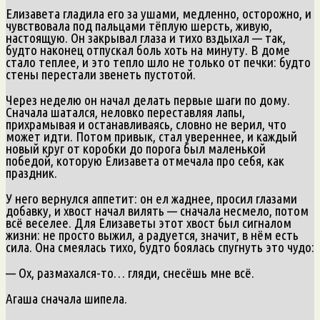
Елизавета гладила его за ушами, медленно, осторожно, и
чувствовала под пальцами тёплую шерсть, живую,
настоящую. Он закрывал глаза и тихо вздыхал — так,
будто наконец отпускал боль хоть на минуту. В доме
стало теплее, и это тепло шло не только от печки: будто
стены перестали звенеть пустотой.
Через неделю он начал делать первые шаги по дому.
Сначала шатался, неловко переставляя лапы,
прихрамывая и останавливаясь, словно не верил, что
может идти. Потом привык, стал увереннее, и каждый
новый круг от коробки до порога был маленькой
победой, которую Елизавета отмечала про себя, как
праздник.
У него вернулся аппетит: он ел жаднее, просил глазами
добавку, и хвост начал вилять — сначала несмело, потом
всё веселее. Для Елизаветы этот хвост был сигналом
жизни: не просто выжил, а радуется, значит, в нём есть
сила. Она смеялась тихо, будто боялась спугнуть это чудо:
— Ох, размахался-то… гляди, снесёшь мне всё.
Агаша сначала шипела.