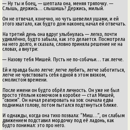
— Ну ты и боец, — шептала она, меняя тряпочку. —
Слышь, держись… слышишь? Держись, милый.
Он не отвечал, конечно, но чуть шевелил ушами, и ей
этого хватало, как будто дом наконец начал ей отвечать.
На третий день она вдруг улыбнулась — легко, почти
удивлённо, будто забыла, как это делается. Посмотрела
на него долго, и сказала, словно приняла решение не на
словах, а внутри:
— Назову тебя Мишей. Пусть не по-собачьи… так легче.
Ей и правда было легче: легче любить, легче заботиться,
легче не чувствовать себя одной в этом вязком,
смолистом времени.
После имени он будто обрёл личность. Он уже не был
просто тёплым комочком в коробке — стал Мишей,
“своим”. Он начал реагировать на зов: сначала едва
поднимал голову, потом пытался подтянуться ближе.
И однажды, когда она тихо позвала: “Миш…”, он слабым
движением подставил мордочку под её ладонь, как
будто понимал: это про него.