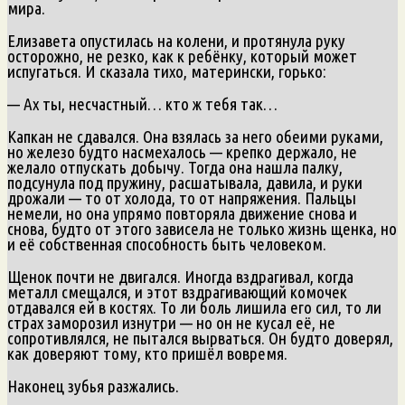
мира.
Елизавета опустилась на колени, и протянула руку
осторожно, не резко, как к ребёнку, который может
испугаться. И сказала тихо, матерински, горько:
— Ах ты, несчастный… кто ж тебя так…
Капкан не сдавался. Она взялась за него обеими руками,
но железо будто насмехалось — крепко держало, не
желало отпускать добычу. Тогда она нашла палку,
подсунула под пружину, расшатывала, давила, и руки
дрожали — то от холода, то от напряжения. Пальцы
немели, но она упрямо повторяла движение снова и
снова, будто от этого зависела не только жизнь щенка, но
и её собственная способность быть человеком.
Щенок почти не двигался. Иногда вздрагивал, когда
металл смещался, и этот вздрагивающий комочек
отдавался ей в костях. То ли боль лишила его сил, то ли
страх заморозил изнутри — но он не кусал её, не
сопротивлялся, не пытался вырваться. Он будто доверял,
как доверяют тому, кто пришёл вовремя.
Наконец зубья разжались.