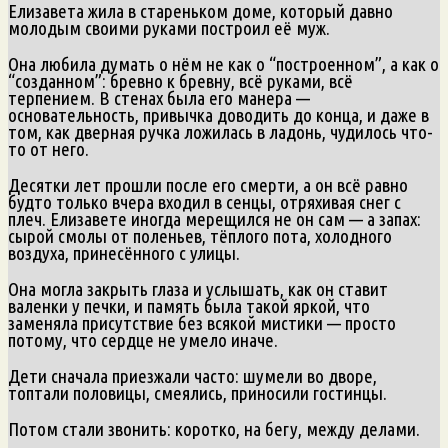
Елизавета жила в стареньком доме, который давно
молодым своими руками построил её муж.
Она любила думать о нём не как о “построенном”, а как о
“созданном”: бревно к бревну, всё руками, всё
терпением. В стенах была его манера —
основательность, привычка доводить до конца, и даже в
том, как дверная ручка ложилась в ладонь, чудилось что-
то от него.
Десятки лет прошли после его смерти, а он всё равно
будто только вчера входил в сенцы, отряхивая снег с
плеч. Елизавете иногда мерещился не он сам — а запах:
сырой смолы от поленьев, тёплого пота, холодного
воздуха, принесённого с улицы.
Она могла закрыть глаза и услышать, как он ставит
валенки у печки, и память была такой яркой, что
заменяла присутствие без всякой мистики — просто
потому, что сердце не умело иначе.
Дети сначала приезжали часто: шумели во дворе,
топтали половицы, смеялись, приносили гостинцы.
Потом стали звонить: коротко, на бегу, между делами.