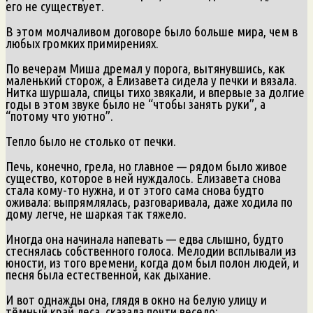
его не существует.
В этом молчаливом договоре было больше мира, чем в
любых громких примирениях.
По вечерам Миша дремал у порога, вытянувшись, как
маленький сторож, а Елизавета сидела у печки и вязала.
Нитка шуршала, спицы тихо звякали, и впервые за долгие
годы в этом звуке было не “чтобы занять руки”, а
“потому что уютно”.
Тепло было не столько от печки.
Печь, конечно, грела, но главное — рядом было живое
существо, которое в ней нуждалось. Елизавета снова
стала кому-то нужна, и от этого сама снова будто
оживала: выпрямлялась, разговаривала, даже ходила по
дому легче, не шаркая так тяжело.
Иногда она начинала напевать — едва слышно, будто
стеснялась собственного голоса. Мелодии всплывали из
юности, из того времени, когда дом был полон людей, и
песня была естественной, как дыхание.
И вот однажды она, глядя в окно на белую улицу и
тёмный край леса, сказала почти весело: