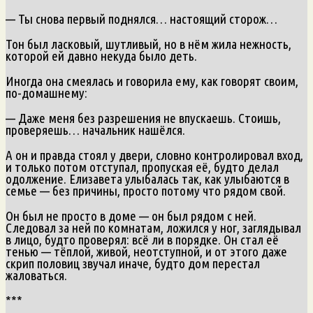
— Ты снова первый поднялся… настоящий сторож…
Тон был ласковый, шутливый, но в нём жила нежность,
которой ей давно некуда было деть.
Иногда она смеялась и говорила ему, как говорят своим,
по-домашнему:
— Даже меня без разрешения не впускаешь. Стоишь,
проверяешь… начальник нашёлся.
А он и правда стоял у двери, словно контролировал вход,
и только потом отступал, пропуская её, будто делал
одолжение. Елизавета улыбалась так, как улыбаются в
семье — без причины, просто потому что рядом свой.
Он был не просто в доме — он был рядом с ней.
Следовал за ней по комнатам, ложился у ног, заглядывал
в лицо, будто проверял: всё ли в порядке. Он стал её
тенью — тёплой, живой, неотступной, и от этого даже
скрип половиц звучал иначе, будто дом перестал
жаловаться.
***