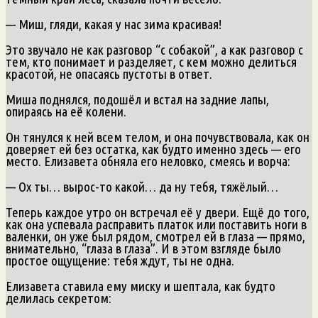
— Миш, гляди, какая у нас зима красивая!
Это звучало не как разговор “с собакой”, а как разговор с
тем, кто понимает и разделяет, с кем можно делиться
красотой, не опасаясь пустоты в ответ.
Миша поднялся, подошёл и встал на задние лапы,
опираясь на её колени.
Он тянулся к ней всем телом, и она почувствовала, как он
доверяет ей без остатка, как будто именно здесь — его
место. Елизавета обняла его неловко, смеясь и ворча:
— Ох ты… вырос-то какой… да ну тебя, тяжёлый…
Теперь каждое утро он встречал её у двери. Ещё до того,
как она успевала расправить платок или поставить ноги в
валенки, он уже был рядом, смотрел ей в глаза — прямо,
внимательно, “глаза в глаза”. И в этом взгляде было
простое ощущение: тебя ждут, ты не одна.
Елизавета ставила ему миску и шептала, как будто
делилась секретом: