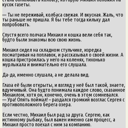
кусок газеты.
— Ты не переживай, колбаса свежая. И вкусная. Жаль, что
ты раньше не пришла. Я бы тебе тогда кильку дал
попробовать.
Спустя всего полчаса Михаил и кошка вели себя так,
будто были знакомы всю свою жизнь.
Михаил сидел на складном стульчике, изредка
посматривая на поплавок, и рассказывал о своей жизни. А
кошка пристроилась у него на коленях, тихонько
мурлыкала и внимательно его слушала.
Да-да, именно слушала, а не делала вид.
Глаза её были открыты, и взгляд у неё был такой, знаете,
вдумчивый. Она будто понимала каждое слово, сказанное
Михаилом, хотя он, конечно, очень в этом сомневался.
— Ура! Опять поймал! – раздался громкий возглас Сергея с
противоположного берега озера.
Если честно, Михаил был рад за друга. Сергею, как
истинному рыбаку, был важен именно сам процесс, а
Михаил просто поехал с ним за компанию.