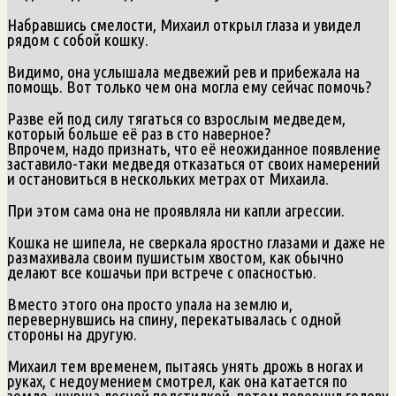
Набравшись смелости, Михаил открыл глаза и увидел
рядом с собой кошку.
Видимо, она услышала медвежий рев и прибежала на
помощь. Вот только чем она могла ему сейчас помочь?
Разве ей под силу тягаться со взрослым медведем,
который больше её раз в сто наверное?
Впрочем, надо признать, что её неожиданное появление
заставило-таки медведя отказаться от своих намерений
и остановиться в нескольких метрах от Михаила.
При этом сама она не проявляла ни капли агрессии.
Кошка не шипела, не сверкала яростно глазами и даже не
размахивала своим пушистым хвостом, как обычно
делают все кошачьи при встрече с опасностью.
Вместо этого она просто упала на землю и,
перевернувшись на спину, перекатывалась с одной
стороны на другую.
Михаил тем временем, пытаясь унять дрожь в ногах и
руках, с недоумением смотрел, как она катается по
земле, шурша лесной подстилкой, потом повернул голову