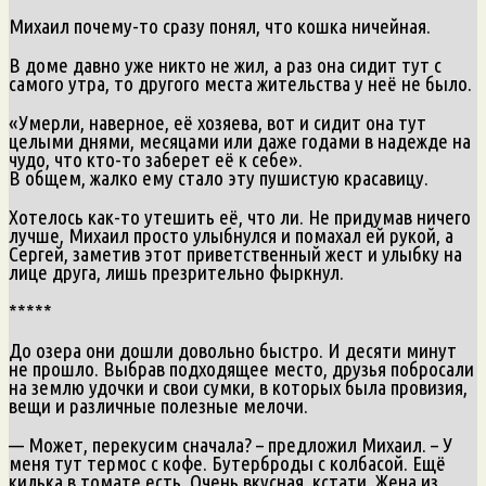
Михаил почему-то сразу понял, что кошка ничейная.
В доме давно уже никто не жил, а раз она сидит тут с
самого утра, то другого места жительства у неё не было.
«Умерли, наверное, её хозяева, вот и сидит она тут
целыми днями, месяцами или даже годами в надежде на
чудо, что кто-то заберет её к себе».
В общем, жалко ему стало эту пушистую красавицу.
Хотелось как-то утешить её, что ли. Не придумав ничего
лучше, Михаил просто улыбнулся и помахал ей рукой, а
Сергей, заметив этот приветственный жест и улыбку на
лице друга, лишь презрительно фыркнул.
*****
До озера они дошли довольно быстро. И десяти минут
не прошло. Выбрав подходящее место, друзья побросали
на землю удочки и свои сумки, в которых была провизия,
вещи и различные полезные мелочи.
— Может, перекусим сначала? – предложил Михаил. – У
меня тут термос с кофе. Бутерброды с колбасой. Ещё
килька в томате есть. Очень вкусная, кстати. Жена из