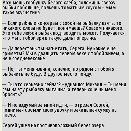
Возьмешь горбушку белого хлеба, положишь сверху
рыбки побольше, польешь томатным соусом – ммм…
такая вкуснятина.
— Если рыбные консервы с собой на рыбалку взять, то
никакого клева не будет, понимаешь? Совсем никакого.
Это тебе любой рыбак подтвердить может. Получается,
что мы с тобой зря в такую даль поперлись.
— Да перестань ты нагнетать, Серега. Ну какие еще
приметы? Мы в двадцать первом веке с тобой живем, а
не в средневековье.
— Не, ты меня извини, конечно, но рядом с тобой я
рыбачить не буду. В другое место пойду.
— Ты это серьезно сейчас? – удивился Михаил. – Ты меня
сам на эту рыбалку вытащил, а теперь хочешь меня
бросить?
— И не вздумай за мной идти, — отрезал Сергей,
поднимая с земли свою удочку и закидывая сумку на
плечо.
Сергей ушел на противоположный берег озера.