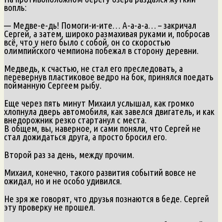
вопль:
— Медве-е-дь! Помоги-и-ите… А-а-а-а… – закричал
Сергей, а затем, широко размахивая руками и, побросав
всё, что у него было с собой, он со скоростью
олимпийского чемпиона побежал в сторону деревни.
Медведь, к счастью, не стал его преследовать, а
перевернув пластиковое ведро на бок, принялся поедать
пойманную Сергеем рыбу.
Еще через пять минут Михаил услышал, как громко
хлопнула дверь автомобиля, как завелся двигатель, и как
внедорожник резко стартанул с места.
В общем, вы, наверное, и сами поняли, что Сергей не
стал дожидаться друга, а просто бросил его.
Второй раз за день, между прочим.
Михаил, конечно, такого развития событий вовсе не
ожидал, но и не особо удивился.
Не зря же говорят, что друзья познаются в беде. Сергей
эту проверку не прошел.