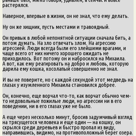
растерялся.
Наверное, впервые в жизни, он не знал, что ему делать.
Ну он же хищник, пусть местами и травоядный.
Он привык в любой непонятной ситуации сначала бить, а
потом думать. На зло отвечать злом. На агрессию
агрессией. Люди всегда были его злейшими врагами, и
чаще всего от них ничего хорошего ожидать не
приходилось. Вот потому он и набросился на Михаила.
А вот, как ему реагировать на добро и любовь, которую
дарила ему кошка, косолапый совершенно не знал.
И вы не поверите, но с каждой секундой этот медведь на
глазах у изумленного Михаила становился добрее.
Он, конечно, еще ворчал что-то, как ворчат обычно чем-
то недовольные пожилые люди, но агрессии ни в его
поведении, ни в его глазах уже не было.
А еще через несколько минут, бросив задумчивый взгляд
на трясущегося человека и еще один — на кошку, он
скрылся среди деревьев и быстро пропал из виду,
направившись, видимо, на противоположный берег озера.