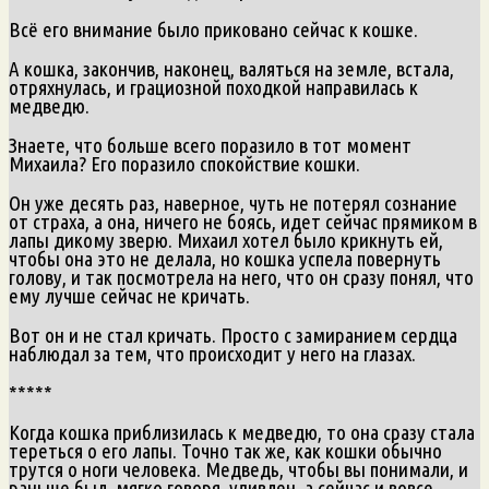
Всё его внимание было приковано сейчас к кошке.
А кошка, закончив, наконец, валяться на земле, встала,
отряхнулась, и грациозной походкой направилась к
медведю.
Знаете, что больше всего поразило в тот момент
Михаила? Его поразило спокойствие кошки.
Он уже десять раз, наверное, чуть не потерял сознание
от страха, а она, ничего не боясь, идет сейчас прямиком в
лапы дикому зверю. Михаил хотел было крикнуть ей,
чтобы она это не делала, но кошка успела повернуть
голову, и так посмотрела на него, что он сразу понял, что
ему лучше сейчас не кричать.
Вот он и не стал кричать. Просто с замиранием сердца
наблюдал за тем, что происходит у него на глазах.
*****
Когда кошка приблизилась к медведю, то она сразу стала
тереться о его лапы. Точно так же, как кошки обычно
трутся о ноги человека. Медведь, чтобы вы понимали, и
раньше был, мягко говоря, удивлен, а сейчас и вовсе