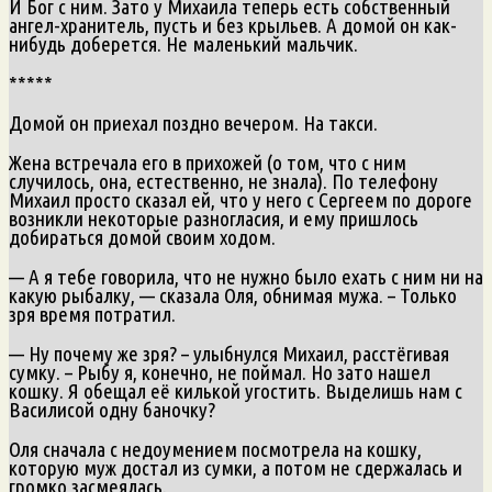
И Бог с ним. Зато у Михаила теперь есть собственный
ангел-хранитель, пусть и без крыльев. А домой он как-
нибудь доберется. Не маленький мальчик.
*****
Домой он приехал поздно вечером. На такси.
Жена встречала его в прихожей (о том, что с ним
случилось, она, естественно, не знала). По телефону
Михаил просто сказал ей, что у него с Сергеем по дороге
возникли некоторые разногласия, и ему пришлось
добираться домой своим ходом.
— А я тебе говорила, что не нужно было ехать с ним ни на
какую рыбалку, — сказала Оля, обнимая мужа. – Только
зря время потратил.
— Ну почему же зря? – улыбнулся Михаил, расстёгивая
сумку. – Рыбу я, конечно, не поймал. Но зато нашел
кошку. Я обещал её килькой угостить. Выделишь нам с
Василисой одну баночку?
Оля сначала с недоумением посмотрела на кошку,
которую муж достал из сумки, а потом не сдержалась и
громко засмеялась.