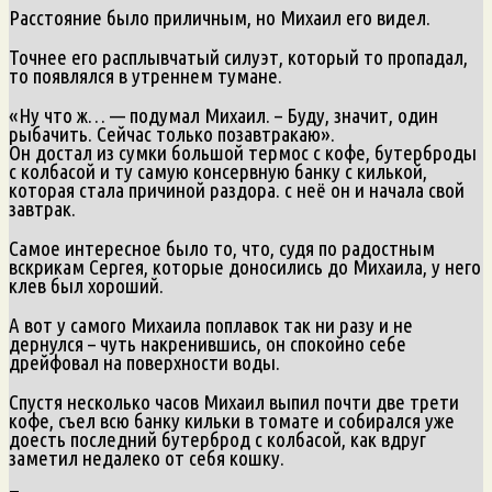
Расстояние было приличным, но Михаил его видел.
Точнее его расплывчатый силуэт, который то пропадал,
то появлялся в утреннем тумане.
«Ну что ж… — подумал Михаил. – Буду, значит, один
рыбачить. Сейчас только позавтракаю».
Он достал из сумки большой термос с кофе, бутерброды
с колбасой и ту самую консервную банку с килькой,
которая стала причиной раздора. с неё он и начала свой
завтрак.
Самое интересное было то, что, судя по радостным
вскрикам Сергея, которые доносились до Михаила, у него
клев был хороший.
А вот у самого Михаила поплавок так ни разу и не
дернулся – чуть накренившись, он спокойно себе
дрейфовал на поверхности воды.
Спустя несколько часов Михаил выпил почти две трети
кофе, съел всю банку кильки в томате и собирался уже
доесть последний бутерброд с колбасой, как вдруг
заметил недалеко от себя кошку.