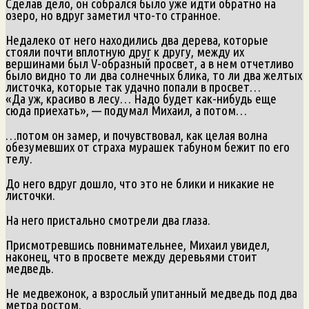
Сделав дело, он собрался было уже идти обратно на
озеро, но вдруг заметил что-то странное.
Недалеко от него находились два дерева, которые
стояли почти вплотную друг к другу, между их
вершинами был V-образный просвет, а в нем отчетливо
было видно то ли два солнечных блика, то ли два желтых
листочка, которые так удачно попали в просвет…
«Да уж, красиво в лесу… Надо будет как-нибудь еще
сюда приехать», — подумал Михаил, а потом…
…потом он замер, и почувствовал, как целая волна
обезумевших от страха мурашек табуном бежит по его
телу.
До него вдруг дошло, что это не блики и никакие не
листочки.
На него пристально смотрели два глаза.
Присмотревшись повнимательнее, Михаил увидел,
наконец, что в просвете между деревьями стоит
медведь.
Не медвежонок, а взрослый упитанный медведь под два
метра ростом.