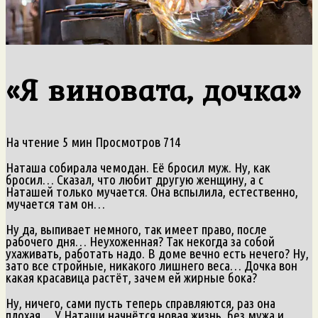
«Я виновата, дочка»
На чтение
5 мин
Просмотров
714
Наташа собирала чемодан. Её бросил муж. Ну, как
бросил… Сказал, что любит другую женщину, а с
Наташей только мучается. Она вспылила, естественно,
мучается там он…
Ну да, выпивает немного, так имеет право, после
рабочего дня… Неухоженная? Так некогда за собой
ухаживать, работать надо. В доме вечно есть нечего? Ну,
зато все стройные, никакого лишнего веса… Дочка вон
какая красавица растёт, зачем ей жирные бока?
Ну, ничего, сами пусть теперь справляются, раз она
плохая… У Наташи начнётся новая жизнь, без мужа и