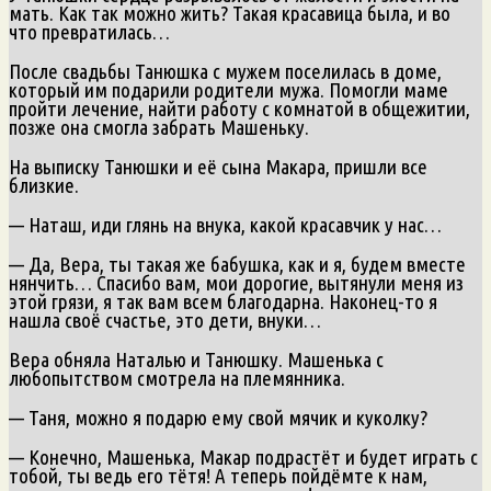
мать. Как так можно жить? Такая красавица была, и во
что превратилась…
После свадьбы Танюшка с мужем поселилась в доме,
который им подарили родители мужа. Помогли маме
пройти лечение, найти работу с комнатой в общежитии,
позже она смогла забрать Машеньку.
На выписку Танюшки и её сына Макара, пришли все
близкие.
— Наташ, иди глянь на внука, какой красавчик у нас…
— Да, Вера, ты такая же бабушка, как и я, будем вместе
нянчить… Спасибо вам, мои дорогие, вытянули меня из
этой грязи, я так вам всем благодарна. Наконец-то я
нашла своё счастье, это дети, внуки…
Вера обняла Наталью и Танюшку. Машенька с
любопытством смотрела на племянника.
— Таня, можно я подарю ему свой мячик и куколку?
— Конечно, Машенька, Макар подрастёт и будет играть с
тобой, ты ведь его тётя! А теперь пойдёмте к нам,