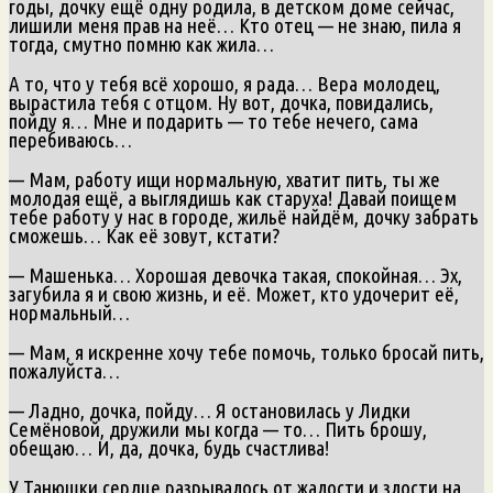
годы, дочку ещё одну родила, в детском доме сейчас,
лишили меня прав на неё… Кто отец — не знаю, пила я
тогда, смутно помню как жила…
А то, что у тебя всё хорошо, я рада… Вера молодец,
вырастила тебя с отцом. Ну вот, дочка, повидались,
пойду я… Мне и подарить — то тебе нечего, сама
перебиваюсь…
— Мам, работу ищи нормальную, хватит пить, ты же
молодая ещё, а выглядишь как старуха! Давай поищем
тебе работу у нас в городе, жильё найдём, дочку забрать
сможешь… Как её зовут, кстати?
— Машенька… Хорошая девочка такая, спокойная… Эх,
загубила я и свою жизнь, и её. Может, кто удочерит её,
нормальный…
— Мам, я искренне хочу тебе помочь, только бросай пить,
пожалуйста…
— Ладно, дочка, пойду… Я остановилась у Лидки
Семёновой, дружили мы когда — то… Пить брошу,
обещаю… И, да, дочка, будь счастлива!
У Танюшки сердце разрывалось от жалости и злости на