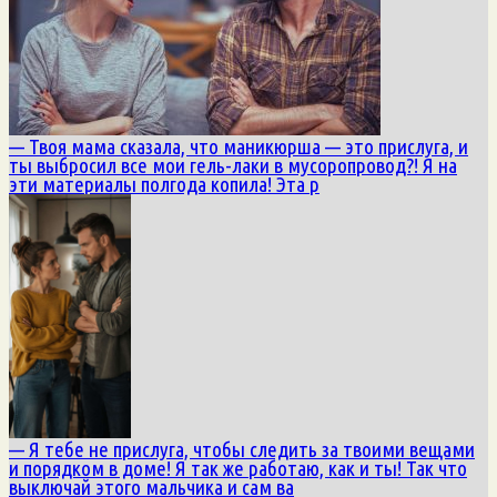
— Твоя мама сказала, что маникюрша — это прислуга, и
ты выбросил все мои гель-лаки в мусоропровод?! Я на
эти материалы полгода копила! Эта р
— Я тебе не прислуга, чтобы следить за твоими вещами
и порядком в доме! Я так же работаю, как и ты! Так что
выключай этого мальчика и сам ва