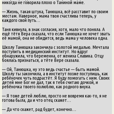
никогда не говорила плохо о Таниной маме.
— Жизнь, такая штука, Танюшка, всё расставит по своим
местам. Наверное, мама твоя счастлива теперь, у
каждого свой путь…
Таня кивнула, в знак согласия, хотя, мало что поняла. А
ещё тётя Вера сказала, что если Танюшка не хочет звать
её мамой, она не обидится, ведь мама у человека одна.
Школу Танюшка закончила с золотой медалью. Мечтала
поступить в медицинский институт. Но вдруг
обнаружила, что беременна, от жениха Славика. Отцу
боялась признаться, а тёте Вере сказала.
— Ой, Танюшка, ну это ведь счастье — быть мамой.
Школу ты закончила, а в институт позже поступишь, как
ребёночек чуть подрастёт. Я буду помогать с ним. Своих
детей мне Бог не дал, так я тебя считаю дочкой, и
ребёночка твоего полюблю, как родного внука.
— Я тоже детей люблю, просто не вовремя как-то, я не
готова была, да и что отец скажет…
— Да что скажет, рад будет, конечно…