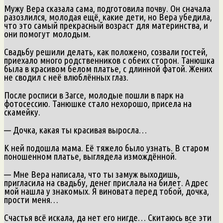
Мужу Вера сказала сама, подготовила почву. Он сначала
разозлился, молодая ещё, какие дети, но Вера убедила,
что это самый прекрасный возраст для материнства, и
они помогут молодым.
Свадьбу решили делать, как положено, созвали гостей,
приехало много родственников с обеих сторон. Танюшка
была в красивом белом платье, с длинной фатой. Жених
не сводил с неё влюблённых глаз.
После росписи в Загсе, молодые пошли в парк на
фотосессию. Танюшке стало нехорошо, присела на
скамейку.
— Дочка, какая ты красивая выросла…
К ней подошла мама. Её тяжело было узнать. В старом
поношенном платье, выглядела измождённой.
— Мне Вера написала, что ты замуж выходишь,
пригласила на свадьбу, денег прислала на билет. Адрес
мой нашла у знакомых. Я виновата перед тобой, дочка,
прости меня…
Счастья всё искала, да нет его нигде… Скитаюсь все эти