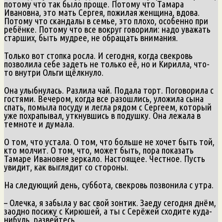
потому что так было проще. Потому что Тамара
Ивановна, это мать Сергея, пожилая женщина, вдова.
Потому что скандалы в семье, это плохо, особенно при
ребёнке. Потому что все вокруг говорили: надо уважать
старших, быть мудрее, не обращать внимания.
Только вот стопка росла. И сегодня, когда свекровь
позволила себе задеть не только её, но и Кирилла, что-
то внутри Ольги щёлкнуло.
Она улыбнулась. Разлила чай. Подала торт. Поговорила с
гостями. Вечером, когда все разошлись, уложила сына
спать, помыла посуду и легла рядом с Сергеем, который
уже похрапывал, уткнувшись в подушку. Она лежала в
темноте и думала.
О том, что устала. О том, что больше не хочет быть той,
кто молчит. О том, что, может быть, пора показать
Тамаре Ивановне зеркало. Настоящее. Честное. Пусть
увидит, как выглядит со стороны.
На следующий день, суббота, свекровь позвонила с утра.
– Олечка, я забыла у вас свой зонтик. Заеду сегодня днём,
заодно посижу с Кирюшей, а ты с Серёжей сходите куда-
нибудь, развейтесь.