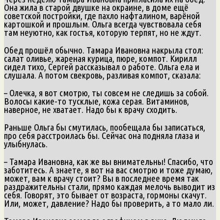
Она жила в старой двушке на окраине, в доме ещё
советской постройки, где пахло нафталином, варёной
картошкой и прошлым. Ольга всегда чувствовала себя
там неуютно, как гостья, которую терпят, но не ждут.
Обед прошёл обычно. Тамара Ивановна накрыла стол:
салат оливье, жареная курица, пюре, компот. Кирилл
сидел тихо, Сергей рассказывал о работе. Ольга ела и
слушала. А потом свекровь, разливая компот, сказала:
– Олечка, я вот смотрю, ты совсем не следишь за собой.
Волосы какие-то тусклые, кожа серая. Витаминов,
наверное, не хватает. Надо бы к врачу сходить.
Раньше Ольга бы смутилась, пообещала бы записаться,
про себя расстроилась бы. Сейчас она подняла глаза и
улыбнулась.
– Тамара Ивановна, как же вы внимательны! Спасибо, что
заботитесь. А знаете, я вот на вас смотрю и тоже думаю,
может, вам к врачу стоит? Вы в последнее время так
раздражительны стали, прямо каждая мелочь выводит из
себя. Говорят, это бывает от возраста, гормоны скачут.
Или, может, давление? Надо бы проверить, а то мало ли.