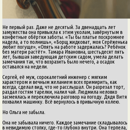
Не первый раз. Даже не десятый. За двенадцать лет
замужества она привыкла к этим уколам, завёрнутым в
конфетные обёртки заботы. «Ты бы платье поскромнее
надела, а то полнишь», «Борщ жидковат, моя Серёженька
любит погуще», «Опять на работе задержалась? Ребёнок
без матери растёт». Тамара Ивановна, шестьдесят пять
лет, бывшая заведующая детским садом, умела делать
замечания так, что возразить было нечего, а осадок
оставался на недели.
Сергей, её муж, сорокалетний инженер с мягким
характером и вечным желанием всех примирить, как
всегда, сделал вид, что не расслышал. Он разрезал торт,
раздал гостям тарелки, налил чай. Людмила неловко
засмеялась и переключила разговор на погоду. Дядя Витя
похвалил машинку. Всё вернулось в привычную колею.
Но Ольга не забыла.
Она не забывала ничего. Каждое замечание складывалось
в невидимую стопку, где-то глубоко внутри. Она терпела,