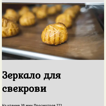
Зеркало для
свекрови
На чтение
30 мин
Просмотров
772