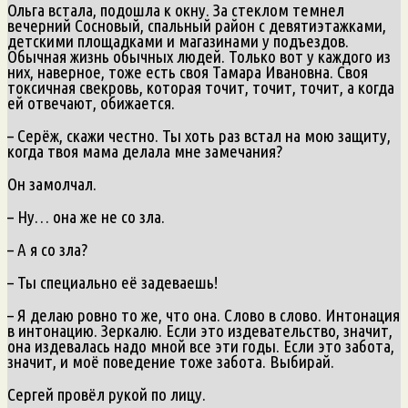
Ольга встала, подошла к окну. За стеклом темнел
вечерний Сосновый, спальный район с девятиэтажками,
детскими площадками и магазинами у подъездов.
Обычная жизнь обычных людей. Только вот у каждого из
них, наверное, тоже есть своя Тамара Ивановна. Своя
токсичная свекровь, которая точит, точит, точит, а когда
ей отвечают, обижается.
– Серёж, скажи честно. Ты хоть раз встал на мою защиту,
когда твоя мама делала мне замечания?
Он замолчал.
– Ну… она же не со зла.
– А я со зла?
– Ты специально её задеваешь!
– Я делаю ровно то же, что она. Слово в слово. Интонация
в интонацию. Зеркалю. Если это издевательство, значит,
она издевалась надо мной все эти годы. Если это забота,
значит, и моё поведение тоже забота. Выбирай.
Сергей провёл рукой по лицу.