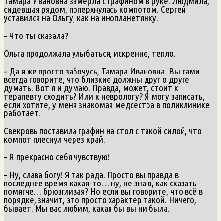
Тамара Ивановна замерла с графином в руке. Людмила,
сидевшая рядом, поперхнулась компотом. Сергей
уставился на Ольгу, как на инопланетянку.
– Что ты сказала?
Ольга продолжала улыбаться, искренне, тепло.
– Да я же просто забочусь, Тамара Ивановна. Вы сами
всегда говорите, что близкие должны друг о друге
думать. Вот я и думаю. Правда, может, стоит к
терапевту сходить? Или к неврологу? Я могу записать,
если хотите, у меня знакомая медсестра в поликлинике
работает.
Свекровь поставила графин на стол с такой силой, что
компот плеснул через край.
– Я прекрасно себя чувствую!
– Ну, слава богу! Я так рада. Просто вы правда в
последнее время какая-то… ну, не знаю, как сказать
помягче… брюзгливая? Но если вы говорите, что всё в
порядке, значит, это просто характер такой. Ничего,
бывает. Мы вас любим, какая бы вы ни была.