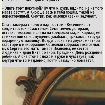
– Опять торт покупной? Ну что ж, руки, видимо, не из того
места растут. А Кирюша весь в тебя пошёл, такой же
нерасторопный. Смотри, как неловко свечки задувает.
Ольга замерла с ножом над тортом «Весенний» от
кондитерской «Сластёна». Семь свечек догорали,
оставляя восковые слёзы на кремовой глади. Кирилл, её
семилетний сын, смущённо улыбался, прижимая к груди
подаренную машинку. Вокруг стола в их двухкомнатной
квартире в микрорайоне Сосновый собралась вся семья:
муж Сергей, его мать Тамара Ивановна, её сестра
Людмила и дядя Витя с женой. Праздник. День рождения
ребёнка. А она стоит с ножом в руке и чувствует, как
внутри что-то медленно, почти беззвучно ломается.