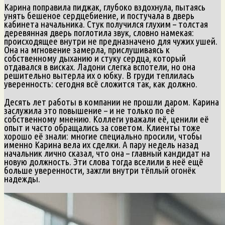
Карина поправила пиджак, глубоко вздохнула, пытаясь
унять бешеное сердцебиение, и постучала в дверь
кабинета начальника. Стук получился глухим – толстая
деревянная дверь поглотила звук, словно намекая:
происходящее внутри не предназначено для чужих ушей.
Она на мгновение замерла, прислушиваясь к
собственному дыханию и стуку сердца, который
отдавался в висках. Ладони слегка вспотели, но она
решительно вытерла их о юбку. В груди теплилась
уверенность: сегодня всё сложится так, как должно.
Десять лет работы в компании не прошли даром. Карина
заслужила это повышение – и не только по её
собственному мнению. Коллеги уважали её, ценили её
опыт и часто обращались за советом. Клиенты тоже
хорошо её знали: многие специально просили, чтобы
именно Карина вела их сделки. А пару недель назад
начальник лично сказал, что она – главный кандидат на
новую должность. Эти слова тогда вселили в неё ещё
больше уверенности, зажгли внутри тёплый огонёк
надежды.