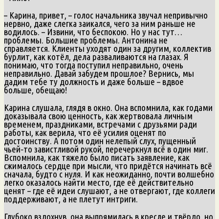
– Карина, привет, – голос начальника звучал непривычно
нервно, даже слегка заикался, чего за ним раньше не
водилось. – Извини, что беспокою. Но у нас тут…
проблемы. Большие проблемы. Антонина не
справляется. Клиенты уходят один за другим, коллектив
бурлит, как котёл, дела разваливаются на глазах. Я
понимаю, что тогда поступил неправильно, очень
неправильно. Давай забудем прошлое? Вернись, мы
дадим тебе ту должность и даже больше – вдвое
больше, обещаю!
Карина слушала, глядя в окно. Она вспомнила, как годами
доказывала свою ценность, как жертвовала личным
временем, праздниками, встречами с друзьями ради
работы, как верила, что её усилия оценят по
достоинству. А потом один нелепый слух, пущенный
чьей‑то завистливой рукой, перечеркнул всё в один миг.
Вспомнила, как тяжело было писать заявление, как
сжималось сердце при мысли, что придётся начинать всё
сначала, будто с нуля. И как неожиданно, почти волшебно
легко оказалось найти место, где её действительно
ценят – где её идеи слушают, а не отвергают, где коллеги
поддерживают, а не плетут интриги.
Глубоко вздохнув, она выпрямилась в кресле и твёрдо, но