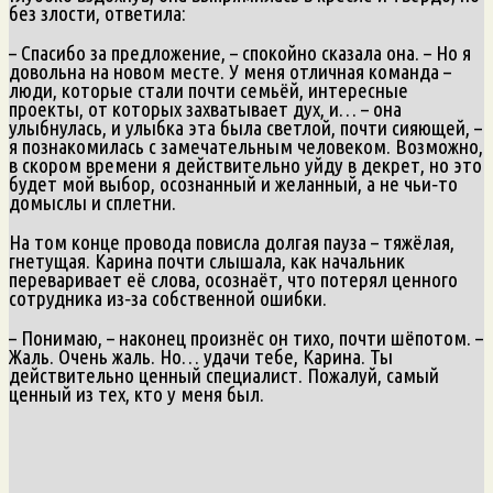
без злости, ответила:
– Спасибо за предложение, – спокойно сказала она. – Но я
довольна на новом месте. У меня отличная команда –
люди, которые стали почти семьёй, интересные
проекты, от которых захватывает дух, и… – она
улыбнулась, и улыбка эта была светлой, почти сияющей, –
я познакомилась с замечательным человеком. Возможно,
в скором времени я действительно уйду в декрет, но это
будет мой выбор, осознанный и желанный, а не чьи‑то
домыслы и сплетни.
На том конце провода повисла долгая пауза – тяжёлая,
гнетущая. Карина почти слышала, как начальник
переваривает её слова, осознаёт, что потерял ценного
сотрудника из‑за собственной ошибки.
– Понимаю, – наконец произнёс он тихо, почти шёпотом. –
Жаль. Очень жаль. Но… удачи тебе, Карина. Ты
действительно ценный специалист. Пожалуй, самый
ценный из тех, кто у меня был.