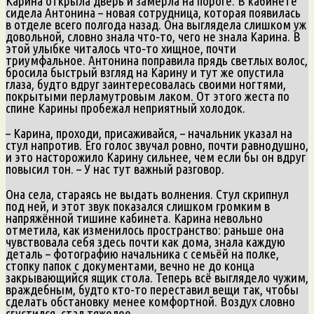
Карина открыла дверь и замерла на пороге. В кабинете
сидела Антонина – новая сотрудница, которая появилась
в отделе всего полгода назад. Она выглядела слишком уж
довольной, словно знала что‑то, чего не знала Карина. В
этой улыбке читалось что‑то хищное, почти
триумфальное. Антонина поправила прядь светлых волос,
бросила быстрый взгляд на Карину и тут же опустила
глаза, будто вдруг заинтересовалась своими ногтями,
покрытыми перламутровым лаком. От этого жеста по
спине Карины пробежал неприятный холодок.
– Карина, проходи, присаживайся, – начальник указал на
стул напротив. Его голос звучал ровно, почти равнодушно,
и это насторожило Карину сильнее, чем если бы он вдруг
повысил тон. – У нас тут важный разговор.
Она села, стараясь не выдать волнения. Стул скрипнул
под ней, и этот звук показался слишком громким в
напряжённой тишине кабинета. Карина невольно
отметила, как изменилось пространство: раньше она
чувствовала себя здесь почти как дома, знала каждую
деталь – фотографию начальника с семьёй на полке,
стопку папок с документами, вечно не до конца
закрывающийся ящик стола. Теперь всё выглядело чужим,
враждебным, будто кто‑то переставил вещи так, чтобы
сделать обстановку менее комфортной. Воздух словно
сгустился, стал тяжелее.