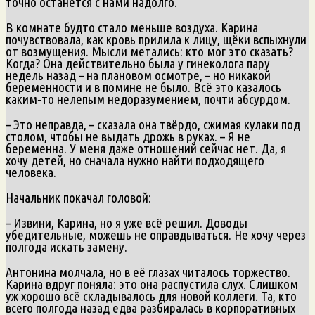
точно останется с нами надолго.
В комнате будто стало меньше воздуха. Карина
почувствовала, как кровь прилила к лицу, щёки вспыхнули
от возмущения. Мысли метались: кто мог это сказать?
Когда? Она действительно была у гинеколога пару
недель назад – на плановом осмотре, – но никакой
беременности и в помине не было. Всё это казалось
каким‑то нелепым недоразумением, почти абсурдом.
– Это неправда, – сказала она твёрдо, сжимая кулаки под
столом, чтобы не выдать дрожь в руках. – Я не
беременна. У меня даже отношений сейчас нет. Да, я
хочу детей, но сначала нужно найти подходящего
человека.
Начальник покачал головой:
– Извини, Карина, но я уже всё решил. Доводы
убедительные, можешь не оправдываться. Не хочу через
полгода искать замену.
Антонина молчала, но в её глазах читалось торжество.
Карина вдруг поняла: это она распустила слух. Слишком
уж хорошо всё складывалось для новой коллеги. Та, кто
всего полгода назад едва разбиралась в корпоративных