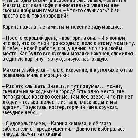
Максим, отпивая кофе и внимательно глядя на неё
своими добрыми глазами. – Что‑то случилось? Или
просто день такой хороший?
Карина пожала плечами, на мгновение задумавшись:
– Просто хороший день, – повторила она. – И я поняла,
что всё, что со мной происходило, вело к этому моменту.
К тебе, к новой работе, к ощущению, что я на своём
месте. Как будто все кусочки мозаики наконец сложились
в единую картину – яркую, живую, настоящую.
Максим улыбнулся – тепло, искренне, и в уголках его глаз
появились милые морщинки:
– Рад это слышать. Знаешь, я тут подумал… может,
съездим на выходных за город? Есть одно место, где
потрясающе красиво осенью. Там лес, озеро, и почти нет
людей – только шелест листьев, плеск воды и мы
вдвоём. Представь: костёр, горячий чай в кружках,
звёздное небо…
– С удовольствием, – Карина кивнула, и её глаза
заблестели от предвкушения. – Давно не выбиралась
никуда. Звучит как сказка!