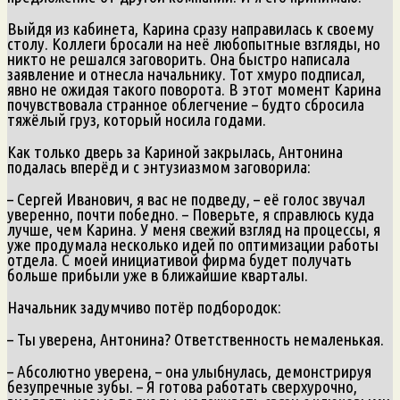
Выйдя из кабинета, Карина сразу направилась к своему
столу. Коллеги бросали на неё любопытные взгляды, но
никто не решался заговорить. Она быстро написала
заявление и отнесла начальнику. Тот хмуро подписал,
явно не ожидая такого поворота. В этот момент Карина
почувствовала странное облегчение – будто сбросила
тяжёлый груз, который носила годами.
Как только дверь за Кариной закрылась, Антонина
подалась вперёд и с энтузиазмом заговорила:
– Сергей Иванович, я вас не подведу, – её голос звучал
уверенно, почти победно. – Поверьте, я справлюсь куда
лучше, чем Карина. У меня свежий взгляд на процессы, я
уже продумала несколько идей по оптимизации работы
отдела. С моей инициативой фирма будет получать
больше прибыли уже в ближайшие кварталы.
Начальник задумчиво потёр подбородок:
– Ты уверена, Антонина? Ответственность немаленькая.
– Абсолютно уверена, – она улыбнулась, демонстрируя
безупречные зубы. – Я готова работать сверхурочно,