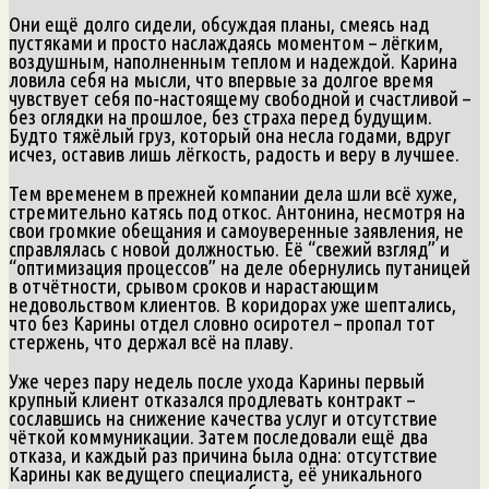
Они ещё долго сидели, обсуждая планы, смеясь над
пустяками и просто наслаждаясь моментом – лёгким,
воздушным, наполненным теплом и надеждой. Карина
ловила себя на мысли, что впервые за долгое время
чувствует себя по‑настоящему свободной и счастливой –
без оглядки на прошлое, без страха перед будущим.
Будто тяжёлый груз, который она несла годами, вдруг
исчез, оставив лишь лёгкость, радость и веру в лучшее.
Тем временем в прежней компании дела шли всё хуже,
стремительно катясь под откос. Антонина, несмотря на
свои громкие обещания и самоуверенные заявления, не
справлялась с новой должностью. Её “свежий взгляд” и
“оптимизация процессов” на деле обернулись путаницей
в отчётности, срывом сроков и нарастающим
недовольством клиентов. В коридорах уже шептались,
что без Карины отдел словно осиротел – пропал тот
стержень, что держал всё на плаву.
Уже через пару недель после ухода Карины первый
крупный клиент отказался продлевать контракт –
сославшись на снижение качества услуг и отсутствие
чёткой коммуникации. Затем последовали ещё два
отказа, и каждый раз причина была одна: отсутствие
Карины как ведущего специалиста, её уникального