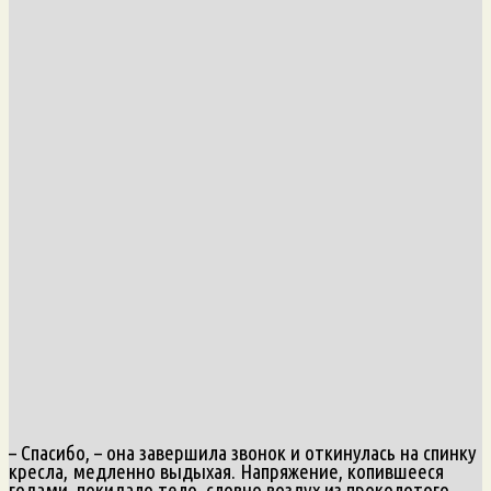
– Спасибо, – она завершила звонок и откинулась на спинку
кресла, медленно выдыхая. Напряжение, копившееся
годами, покидало тело, словно воздух из проколотого