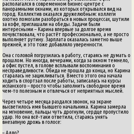
располагался в современном бизнес‑центре с
панорамными окнами, из которых открывался вид на
город. Коллектив оказался дружелюбным: коллеги
охотно помогали разобраться в новых процессах, шутили
за кофе, приглашали на обеды. Задачи были
интересными – Карина впервые за долгое время
почувствовала, что растёт профессионально, а не просто
выполняет рутину. Зарплата оказалась заметно выше
прежней, и это тоже добавляло уверенности.
Она с головой погрузилась в работу, стараясь не думать о
прошлом. Но иногда, вечерами, когда за окном темнело,
а офис пустел, в голове всплывали воспоминания о
несправедливости. Обида не прошла до конца, но Карина
старалась не зацикливаться. Вместо этого она начала
ходить в спортзал после работы, записалась на курсы
испанского – просто чтобы заполнить свободное время
чем‑то полезным и отвлечься от неприятных мыслей.
Через четыре месяца раздался звонок, на экране
высветилось имя бывшего начальника. Карина замерла
на мгновение, пальцы чуть дрогнули, сердце пропустило
удар. Но она всё‑таки ответила, стараясь унять
внезапную дрожь в голосе:
– Алло?