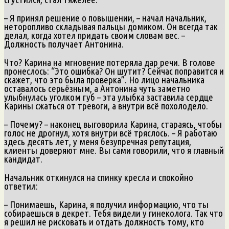
– Я принял решение о повышении, – начал начальник,
неторопливо складывая пальцы домиком. Он всегда так
делал, когда хотел придать своим словам вес. –
Должность получает Антонина.
Что? Карина на мгновение потеряла дар речи. В голове
пронеслось: “Это ошибка? Он шутит? Сейчас поправится и
скажет, что это была проверка”. Но лицо начальника
оставалось серьёзным, а Антонина чуть заметно
улыбнулась уголком губ – эта улыбка заставила сердце
Карины сжаться от тревоги, а внутри всё похолодело.
– Почему? – наконец выговорила Карина, стараясь, чтобы
голос не дрогнул, хотя внутри всё тряслось. – Я работаю
здесь десять лет, у меня безупречная репутация,
клиенты доверяют мне. Вы сами говорили, что я главный
кандидат.
Начальник откинулся на спинку кресла и спокойно
ответил:
– Понимаешь, Карина, я получил информацию, что ты
собираешься в декрет. Тебя видели у гинеколога. Так что
я решил не рисковать и отдать должность тому, кто