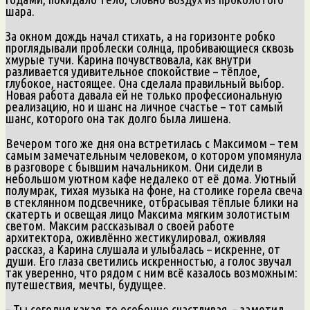
шара.
За окном дождь начал стихать, а на горизонте робко
проглядывали проблески солнца, пробивающиеся сквозь
хмурые тучи. Карина почувствовала, как внутри
разливается удивительное спокойствие – тёплое,
глубокое, настоящее. Она сделала правильный выбор.
Новая работа давала ей не только профессиональную
реализацию, но и шанс на личное счастье – тот самый
шанс, которого она так долго была лишена.
Вечером того же дня она встретилась с Максимом – тем
самым замечательным человеком, о котором упомянула
в разговоре с бывшим начальником. Они сидели в
небольшом уютном кафе недалеко от её дома. Уютный
полумрак, тихая музыка на фоне, на столике горела свеча
в стеклянном подсвечнике, отбрасывая тёплые блики на
скатерть и освещая лицо Максима мягким золотистым
светом. Максим рассказывал о своей работе
архитектора, оживлённо жестикулировал, оживляя
рассказ, а Карина слушала и улыбалась – искренне, от
души. Его глаза светились искренностью, а голос звучал
так уверенно, что рядом с ним всё казалось возможным:
путешествия, мечты, будущее.
– Ты сегодня какая‑то особенно счастливая, – заметил