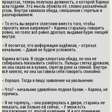
процессах, теперь получала должность, к которой Карина
шла годами. Эта мысль обожгла её, словно раскалённый
уголь. Внутри закипала обида, смешанная с горечью и
разочарованием.
– То есть вы верите сплетням вместо того, чтобы
спросить меня напрямую? – Карина старалась говорить
ровно, но голос всё равно дрогнул, выдавая бурю эмоций
внутри.
– Я посчитал, что информация надёжная, – отрезал
начальник. – Давай не будем усложнять.
Карина встала. В груди клокотала обида, но она не
собиралась показывать слабость. Пальцы слегка дрожали,
но она сжала их в кулаки, спрятав руки за спиной. Внутри
всё кипело, но она заставила себя говорить спокойно:
– Хорошо. Тогда я пишу заявление на увольнение.
– Что? – начальник удивлённо поднял брови. – Карина, не
горячись.
– Я не горячусь, – она развернулась к двери, стараясь не
показать, как больно ей сейчас. – У меня есть
предложение от другой компании. И я его принимаю.