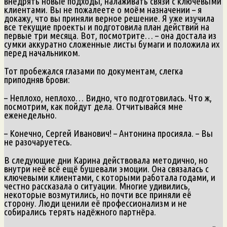
внедрять новые подходы, налаживать связи с ключевыми
клиентами. Вы не пожалеете о моём назначении – я
докажу, что вы приняли верное решение. Я уже изучила
все текущие проекты и подготовила план действий на
первые три месяца. Вот, посмотрите… – она достала из
сумки аккуратно сложенные листы бумаги и положила их
перед начальником.
Тот пробежался глазами по документам, слегка
приподняв брови:
– Неплохо, неплохо… Видно, что подготовилась. Что ж,
посмотрим, как пойдут дела. Отчитывайся мне
еженедельно.
– Конечно, Сергей Иванович! – Антонина просияла. – Вы
не разочаруетесь.
В следующие дни Карина действовала методично, но
внутри неё всё ещё бушевали эмоции. Она связалась с
ключевыми клиентами, с которыми работала годами, и
честно рассказала о ситуации. Многие удивились,
некоторые возмутились, но почти все приняли её
сторону. Люди ценили её профессионализм и не
собирались терять надёжного партнёра.