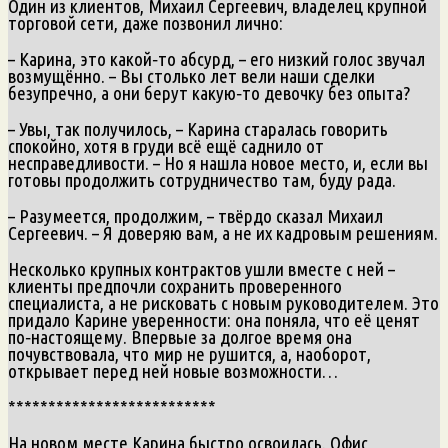
Один из клиентов, Михаил Сергеевич, владелец крупной
торговой сети, даже позвонил лично:
– Карина, это какой‑то абсурд, – его низкий голос звучал
возмущённо. – Вы столько лет вели наши сделки
безупречно, а они берут какую‑то девочку без опыта?
– Увы, так получилось, – Карина старалась говорить
спокойно, хотя в груди всё ещё саднило от
несправедливости. – Но я нашла новое место, и, если вы
готовы продолжить сотрудничество там, буду рада.
– Разумеется, продолжим, – твёрдо сказал Михаил
Сергеевич. – Я доверяю вам, а не их кадровым решениям.
Несколько крупных контрактов ушли вместе с ней –
клиенты предпочли сохранить проверенного
специалиста, а не рисковать с новым руководителем. Это
придало Карине уверенности: она поняла, что её ценят
по‑настоящему. Впервые за долгое время она
почувствовала, что мир не рушится, а, наоборот,
открывает перед ней новые возможности…
**************************
На новом месте Карина быстро освоилась. Офис