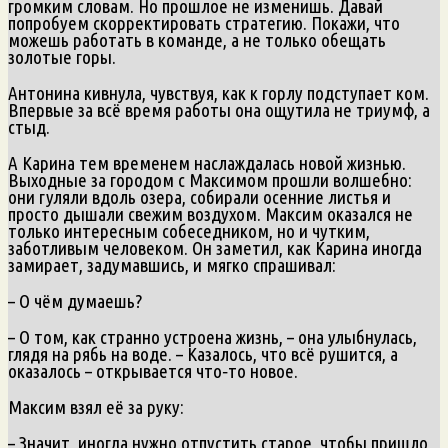
громким словам. Но прошлое не изменишь. Давай
попробуем скорректировать стратегию. Покажи, что
можешь работать в команде, а не только обещать
золотые горы.
Антонина кивнула, чувствуя, как к горлу подступает ком.
Впервые за всё время работы она ощутила не триумф, а
стыд.
А Карина тем временем наслаждалась новой жизнью.
Выходные за городом с Максимом прошли волшебно:
они гуляли вдоль озера, собирали осенние листья и
просто дышали свежим воздухом. Максим оказался не
только интересным собеседником, но и чутким,
заботливым человеком. Он заметил, как Карина иногда
замирает, задумавшись, и мягко спрашивал:
– О чём думаешь?
– О том, как странно устроена жизнь, – она улыбнулась,
глядя на рябь на воде. – Казалось, что всё рушится, а
оказалось – открывается что‑то новое.
Максим взял её за руку:
– Значит, иногда нужно отпустить старое, чтобы пришло