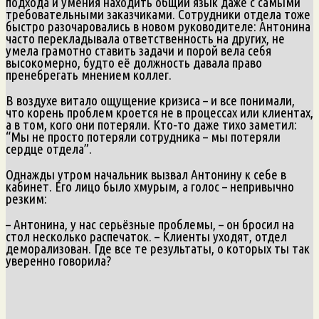
подхода и умения находить общий язык даже с самыми
требовательными заказчиками. Сотрудники отдела тоже
быстро разочаровались в новом руководителе: Антонина
часто перекладывала ответственность на других, не
умела грамотно ставить задачи и порой вела себя
высокомерно, будто её должность давала право
пренебрегать мнением коллег.
В воздухе витало ощущение кризиса – и все понимали,
что корень проблем кроется не в процессах или клиентах,
а в том, кого они потеряли. Кто‑то даже тихо заметил:
“Мы не просто потеряли сотрудника – мы потеряли
сердце отдела”.
Однажды утром начальник вызвал Антонину к себе в
кабинет. Его лицо было хмурым, а голос – непривычно
резким:
– Антонина, у нас серьёзные проблемы, – он бросил на
стол несколько распечаток. – Клиенты уходят, отдел
деморализован. Где все те результаты, о которых ты так
уверенно говорила?