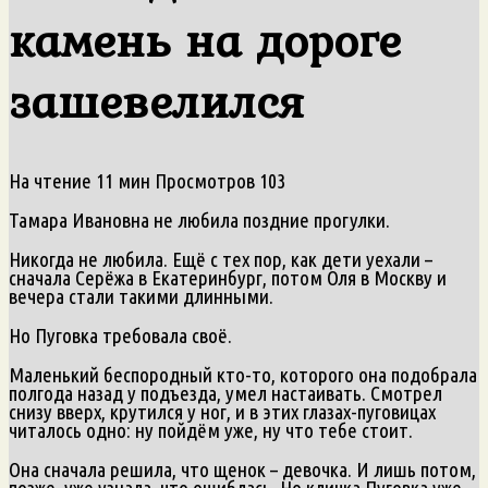
камень на дороге
зашевелился
На чтение
11 мин
Просмотров
103
Тамара Ивановна не любила поздние прогулки.
Никогда не любила. Ещё с тех пор, как дети уехали –
сначала Серёжа в Екатеринбург, потом Оля в Москву и
вечера стали такими длинными.
Но Пуговка требовала своё.
Маленький беспородный кто-то, которого она подобрала
полгода назад у подъезда, умел настаивать. Смотрел
снизу вверх, крутился у ног, и в этих глазах-пуговицах
читалось одно: ну пойдём уже, ну что тебе стоит.
Она сначала решила, что щенок – девочка. И лишь потом,
позже, уже узнала, что ошиблась. Но кличка Пуговка уже