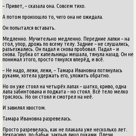
– Привет, – сказала она. Совсем тихо.
А потом произошло то, чего она не ожидала.
Он попытался вставать.
Медленно. Мучительно медленно. Передние лапки – на
стол, упор, дрожь по всему телу. Задние – не слушались,
разъезжались. Он падал и снова пробовал. Падал – и
снова. Трубка от капельницы мешала, тянула назад. Он не
понимал этого, просто тянулся вперёд, и всё.
– Не надо, лежи, лежи, – Тамара Ивановна потянулась
руками, хотела удержать его, уложить обратно.
Но он уже стоял на четырёх лапах – шатко, криво, одна
лапа забинтована и поджата – но стоял. Всё тело мелко
тряслось. Но он стоял и смотрел на неё.
И завилял хвостом.
Тамара Ивановна разревелась.
Просто разревелась, как не плакала уже несколько лет.
Некрасиво, по-бабьи, закрыв лицо руками. Плечи