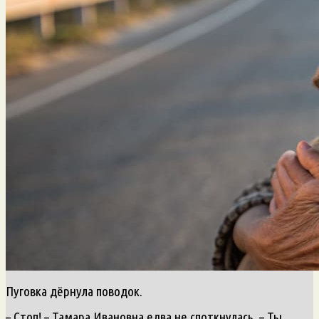
Пуговка дёрнула поводок.
– Стоп! – Тамара Ивановна едва не споткнулась. – Ты