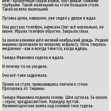
нём – крошечный серый комок, опутанный тонкими
трубками. Такой маленький на этом большом столе.
Такой нелепо маленький.
Пуговка дома, наверное, уже сидел у двери и ждал.
Она достала телефон, написала Оле: всё нормально, не
звони. Убрала телефон обратно. Закрыла глаза.
За окном клиники шёл мелкий ноябрьский дождь. Редкие
машины проезжали по мокрому асфальту. Ночь тянулась
медленно – как и всегда тянется, когда ждёшь.
Тамара Ивановна сидела и ждала.
И почему-то не уходила.
Она всё-таки задремала.
Прямо на стуле, привалившись плечом к стене.
Проснулась от тишины.
Тамара Ивановна подняла голову. Шея затекла. За окном
– серое, предрассветное. Коридор пустой.
Люминесцентная лампа над головой тихо гудела.