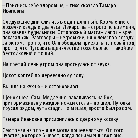
– Приснись себе здоровым, – тихо сказала Тамара
Ивановна.
Следующие дни слились в один длинный. Кормление с
ложечки каждые два часа. Лекарства – строго по времени,
она завела будильники. Осторожный массаж лапок – врач
показал как. Разговоры – негромкие, ни о чём: про погоду
за окном, про то, что Оля обещала приехать на новый год,
про то, что Пуговка в щенячестве тоже был вот такой же
бестолковый и тощий.
На третий день утром она проснулась от звука.
Цокот когтей по деревянному полу.
Вышла на кухню – и остановилась.
Щенок шёл. Сам. Медленно, заваливаясь на бок,
притормаживая у каждой ножки стола – но шёл. Пуговка
трусил рядом, чуть сзади. Не мешал, просто был рядом.
Тамара Ивановна прислонилась к дверному косяку.
Смотрела на это – и не могла пошевелиться. От того
чувства, которое бывает, когда понимаешь: вот оно.