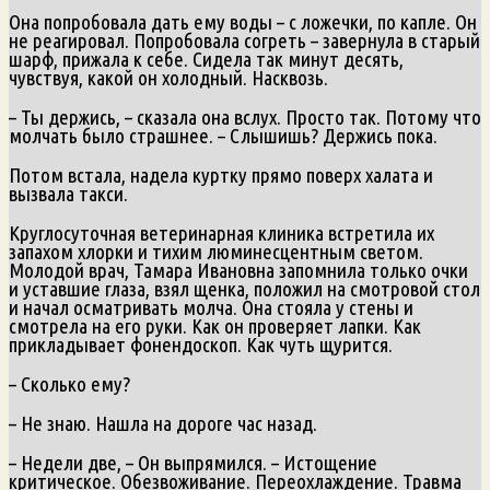
Она попробовала дать ему воды – с ложечки, по капле. Он
не реагировал. Попробовала согреть – завернула в старый
шарф, прижала к себе. Сидела так минут десять,
чувствуя, какой он холодный. Насквозь.
– Ты держись, – сказала она вслух. Просто так. Потому что
молчать было страшнее. – Слышишь? Держись пока.
Потом встала, надела куртку прямо поверх халата и
вызвала такси.
Круглосуточная ветеринарная клиника встретила их
запахом хлорки и тихим люминесцентным светом.
Молодой врач, Тамара Ивановна запомнила только очки
и уставшие глаза, взял щенка, положил на смотровой стол
и начал осматривать молча. Она стояла у стены и
смотрела на его руки. Как он проверяет лапки. Как
прикладывает фонендоскоп. Как чуть щурится.
– Сколько ему?
– Не знаю. Нашла на дороге час назад.
– Недели две, – Он выпрямился. – Истощение
критическое. Обезвоживание. Переохлаждение. Травма