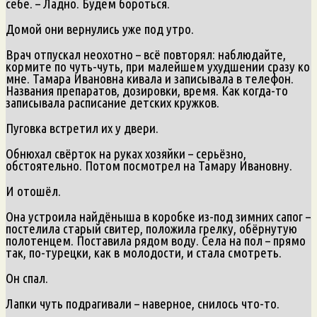
себе. – Ладно. Будем бороться.
Домой они вернулись уже под утро.
Врач отпускал неохотно – всё повторял: наблюдайте,
кормите по чуть-чуть, при малейшем ухудшении сразу ко
мне. Тамара Ивановна кивала и записывала в телефон.
Названия препаратов, дозировки, время. Как когда-то
записывала расписание детских кружков.
Пуговка встретил их у двери.
Обнюхал свёрток на руках хозяйки – серьёзно,
обстоятельно. Потом посмотрел на Тамару Ивановну.
И отошёл.
Она устроила найдёныша в коробке из-под зимних сапог –
постелила старый свитер, положила грелку, обёрнутую
полотенцем. Поставила рядом воду. Села на пол – прямо
так, по-турецки, как в молодости, и стала смотреть.
Он спал.
Лапки чуть подрагивали – наверное, снилось что-то.