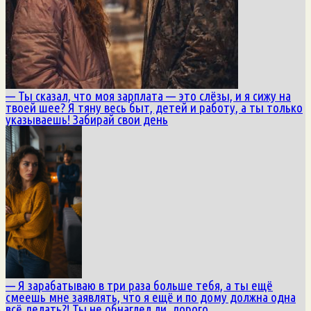
— Ты сказал, что моя зарплата — это слёзы, и я сижу на
твоей шее? Я тяну весь быт, детей и работу, а ты только
указываешь! Забирай свои день
— Я зарабатываю в три раза больше тебя, а ты ещё
смеешь мне заявлять, что я ещё и по дому должна одна
всё делать?! Ты не обнаглел ли, дорого