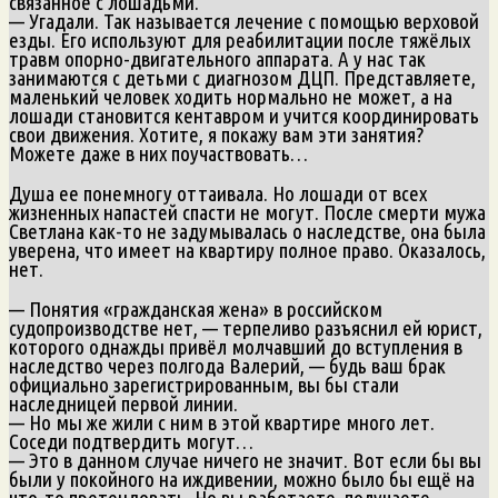
связанное с лошадьми.
— Угадали. Так называется лечение с помощью верховой
езды. Его используют для реабилитации после тяжёлых
травм опорно-двигательного аппарата. А у нас так
занимаются с детьми с диагнозом ДЦП. Представляете,
маленький человек ходить нормально не может, а на
лошади становится кентавром и учится координировать
свои движения. Хотите, я покажу вам эти занятия?
Можете даже в них поучаствовать…
Душа ее понемногу оттаивала. Но лошади от всех
жизненных напастей спасти не могут. После смерти мужа
Светлана как-то не задумывалась о наследстве, она была
уверена, что имеет на квартиру полное право. Оказалось,
нет.
— Понятия «гражданская жена» в российском
судопроизводстве нет, — терпеливо разъяснил ей юрист,
которого однажды привёл молчавший до вступления в
наследство через полгода Валерий, — будь ваш брак
официально зарегистрированным, вы бы стали
наследницей первой линии.
— Но мы же жили с ним в этой квартире много лет.
Соседи подтвердить могут…
— Это в данном случае ничего не значит. Вот если бы вы
были у покойного на иждивении, можно было бы ещё на
что-то претендовать. Но вы работаете, получаете