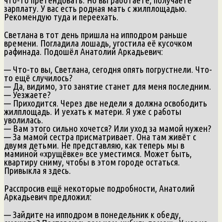
зарплату. У вас есть родная мать с жилплощадью.
Рекомендую туда и переехать.
Светлана в тот день пришла на ипподром раньше
времени. Погладила лошадь, угостила её кусочком
рафинада. Подошёл Анатолий Аркадьевич:
— Что-то вы, Светлана, сегодня опять погрустнели. Что-
то ещё случилось?
— Да, видимо, это занятие станет для меня последним.
— Уезжаете?
— Приходится. Через две недели я должна освободить
жилплощадь. И уехать к матери. Я уже с работы
уволилась.
— Вам этого сильно хочется? Или уход за мамой нужен?
— За мамой сестра присматривает. Она там живёт с
двумя детьми. Не представляю, как теперь мы в
маминой «хрущёвке» все уместимся. Может быть,
квартиру сниму, чтобы в этом городе остаться.
Привыкла я здесь.
Расспросив ещё некоторые подробности, Анатолий
Аркадьевич предложил:
— Зайдите на ипподром в понедельник к обеду,