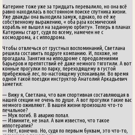
Катерине тоже уже за тридцать перевалило, но она всё
равно находилась в постоянном поиске спутника жизни.
Уже дважды она выходила замуж, однако, по её же
собственному выражению, « оба раза космический
корабль не вышел на заданную орбиту». Теперь в планах
Катерины старт, судя по всему, намечен не с
космодрома, а с ипподрома.
Чтобы отвлечься от грустных воспоминаний, Светлана
решила составить подруге компанию. И, похоже, не
прогадала. Занятия на ипподроме с преодолениями
барьеров и препятствий её даже немного тяготили. А вот
конные прогулки по парку, переходящему в густой
прибрежный лес, по-настоящему успокаивали. Во время
одной такой поездки инструктор Анатолий Аркадьевич
заметил:
— Вижу я, Светлана, что вам спортивная составляющая в
нашей секции не очень по душе. А вот прогулки такие вас
немного оживляют. В вашей жизни произошло что-то
печальное?
— Муж погиб. В аварию попал.
— Извините, не знал. А вам известно, что такое
иппотерапия?
— Нет, конечно. Но, судя по первым буквам, это что-то,