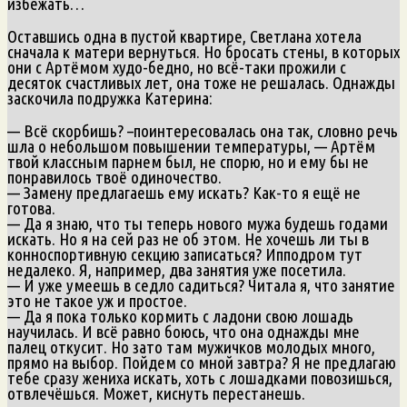
избежать…
Оставшись одна в пустой квартире, Светлана хотела
сначала к матери вернуться. Но бросать стены, в которых
они с Артёмом худо-бедно, но всё-таки прожили с
десяток счастливых лет, она тоже не решалась. Однажды
заскочила подружка Катерина:
— Всё скорбишь? –поинтересовалась она так, словно речь
шла о небольшом повышении температуры, — Артём
твой классным парнем был, не спорю, но и ему бы не
понравилось твоё одиночество.
— Замену предлагаешь ему искать? Как-то я ещё не
готова.
— Да я знаю, что ты теперь нового мужа будешь годами
искать. Но я на сей раз не об этом. Не хочешь ли ты в
конноспортивную секцию записаться? Ипподром тут
недалеко. Я, например, два занятия уже посетила.
— И уже умеешь в седло садиться? Читала я, что занятие
это не такое уж и простое.
— Да я пока только кормить с ладони свою лошадь
научилась. И всё равно боюсь, что она однажды мне
палец откусит. Но зато там мужичков молодых много,
прямо на выбор. Пойдем со мной завтра? Я не предлагаю
тебе сразу жениха искать, хоть с лошадками повозишься,
отвлечёшься. Может, киснуть перестанешь.