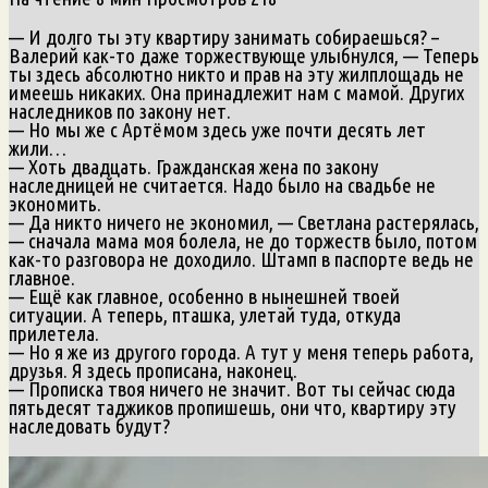
— И долго ты эту квартиру занимать собираешься? –
Валерий как-то даже торжествующе улыбнулся, — Теперь
ты здесь абсолютно никто и прав на эту жилплощадь не
имеешь никаких. Она принадлежит нам с мамой. Других
наследников по закону нет.
— Но мы же с Артёмом здесь уже почти десять лет
жили…
— Хоть двадцать. Гражданская жена по закону
наследницей не считается. Надо было на свадьбе не
экономить.
— Да никто ничего не экономил, — Светлана растерялась,
— сначала мама моя болела, не до торжеств было, потом
как-то разговора не доходило. Штамп в паспорте ведь не
главное.
— Ещё как главное, особенно в нынешней твоей
ситуации. А теперь, пташка, улетай туда, откуда
прилетела.
— Но я же из другого города. А тут у меня теперь работа,
друзья. Я здесь прописана, наконец.
— Прописка твоя ничего не значит. Вот ты сейчас сюда
пятьдесят таджиков пропишешь, они что, квартиру эту
наследовать будут?