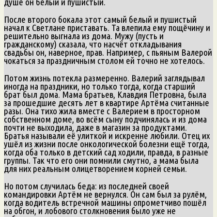
душе он белый и пушистый.
После второго бокала этот самый белый и пушистый
начал к Светлане приставать. Та влепила ему пощёчину и
решительно выгнала из дома. Мужу (пусть и
гражданскому) сказала, что насчёт откладывания
свадьбы он, наверное, прав. Например, с пьяным Валерой
чокаться за праздничным столом ей точно не хотелось.
Потом жизнь потекла размеренно. Валерий заглядывал
иногда на праздники, но только тогда, когда старший
брат был дома. Мама братьев, Клавдия Петровна, была
за прошедшие десять лет в квартире Артёма считанные
разы. Она тихо жила вместе с Валерием в просторном
собственном доме, во всём сыну подчинялась и из дома
почти не выходила, даже в магазин за продуктами.
Братья называли её улиткой и искренне любили. Отец их
ушёл из жизни после онкологической болезни ещё тогда,
когда оба только в детский сад ходили, правда, в разные
группы. Так что его они помнили смутно, а мама была
для них реальным олицетворением корней семьи.
Но потом случилась беда: из последней своей
командировки Артём не вернулся. Он сам был за рулём,
когда водитель встречной машины опрометчиво пошёл
на обгон, и лобового столкновения было уже не