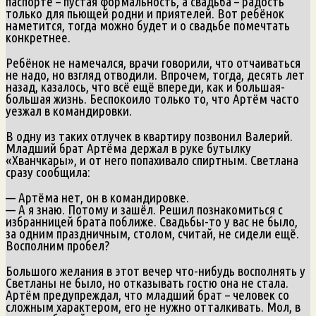
паспорте – пустая формальность, а свадьба – радость
только для пьющей родни и приятелей. Вот ребёнок
наметится, тогда можно будет и о свадьбе помечтать
конкретнее.
Ребёнок не намечался, врачи говорили, что отчаиваться
не надо, но взгляд отводили. Впрочем, тогда, десять лет
назад, казалось, что всё ещё впереди, как и большая-
большая жизнь. Беспокоило только то, что Артём часто
уезжал в командировки.
В одну из таких отлучек в квартиру позвонил Валерий.
Младший брат Артёма держал в руке бутылку
«Хванчкары», и от него попахивало спиртным. Светлана
сразу сообщила:
— Артёма нет, он в командировке.
— А я знаю. Потому и зашёл. Решил познакомиться с
избранницей брата поближе. Свадьбы-то у вас не было,
за одним праздничным, столом, считай, не сидели ещё.
Восполним пробел?
Большого желания в этот вечер что-нибудь восполнять у
Светланы не было, но отказывать гостю она не стала.
Артём предупреждал, что младший брат – человек со
сложным характером, его не нужно отталкивать. Мол, в