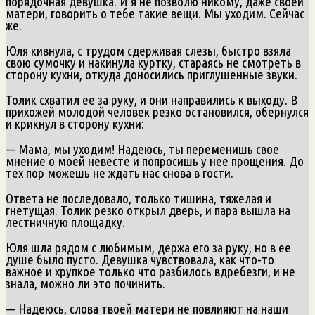
порядочная девушка. И я не позволю никому, даже своей
матери, говорить о тебе такие вещи. Мы уходим. Сейчас
же.
Юля кивнула, с трудом сдерживая слезы, быстро взяла
свою сумочку и накинула куртку, стараясь не смотреть в
сторону кухни, откуда доносились приглушенные звуки.
Толик схватил ее за руку, и они направились к выходу. В
прихожей молодой человек резко остановился, обернулся
и крикнул в сторону кухни:
— Мама, мы уходим! Надеюсь, ты переменишь свое
мнение о моей невесте и попросишь у нее прощения. До
тех пор можешь не ждать нас снова в гости.
Ответа не последовало, только тишина, тяжелая и
гнетущая. Толик резко открыл дверь, и пара вышла на
лестничную площадку.
Юля шла рядом с любимым, держа его за руку, но в ее
душе было пусто. Девушка чувствовала, как что-то
важное и хрупкое только что разбилось вдребезги, и не
знала, можно ли это починить.
— Надеюсь, слова твоей матери не повлияют на наши