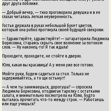
друг друга поближе.
— Добрый вечер, — тихо проговорила девушка и в ее
глазах читалась легкая неуверенность.
Гостья держала в руках небольшой букет цветов,
который она робко протянула своей будущей свекрови.
— Здравствуйте, здравствуйте! — затараторила Людмила
Борисовна, стараясь скрыть свое волнение за потоком
слов. — Ну наконец-то! Я так ждала!
Проходите, проходите, не стойте в дверях.
Юля, какая вы красавица! А у меня уже все готово.
Мойте руки, будем садиться за стол. Только не
задерживайтесь, а то щи остынут!
— А чем ты занимаешься, дорогуша? — спросила
Людмила Борисовна, отодвигая тарелку с остатками
салата, и внимательно посмотрела на Юлю, будто
пыталась прочитать что-то между строк. — Работаешь
или еще учишься?