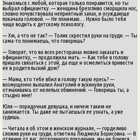
Знакомься с любой, которая только понравится, но ты
выбрал официантку. — женщина брезгливо сморщила нос,
словно почувствовала неприятный запах, и осуждающе
покачала головой. — Не понимаю… Нужно было тебя
чаще водить к детскому психологу.
— Хм, а что не так? — Толик скрестил руки на груди. — Ты
сама-то понимаешь, что говоришь?
— Говорят, что во всех ресторанах можно заказать и
официантку, — продолжила мать. — Как тебе в голову
пришло связаться с этой, да еще и осмелиться привести
ее в родительский дом?
— Мама, кто тебе вбил в голову такую ересь? —
возмущенно выпалил Анатолий и вскинули руки,
отмахиваясь от нелепых обвинений. — Говоришь ты, а
стыдно мне!
Юля — порядочная девушка, и ничем таким не
занимается. Ты даже не пытаешься ее узнать, а уже
судишь.
— Читала я об этом в женском журнале, — горделиво
сложив руки на груди, ответила Людмила Борисовна. — В
отличие от вас, потерянного поколения, мы не боимся