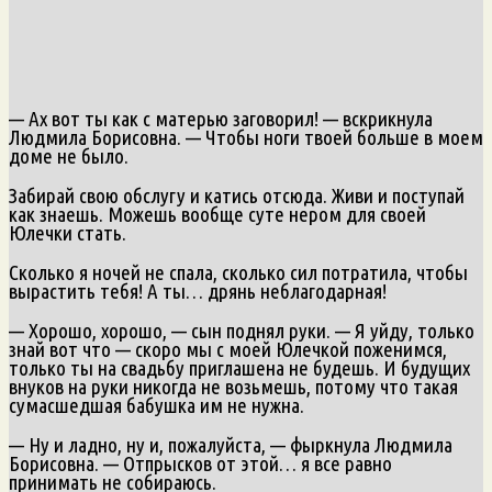
— Ах вот ты как с матерью заговорил! — вскрикнула
Людмила Борисовна. — Чтобы ноги твоей больше в моем
доме не было.
Забирай свою обслугу и катись отсюда. Живи и поступай
как знаешь. Можешь вообще суте нером для своей
Юлечки стать.
Сколько я ночей не спала, сколько сил потратила, чтобы
вырастить тебя! А ты… дрянь неблагодарная!
— Хорошо, хорошо, — сын поднял руки. — Я уйду, только
знай вот что — скоро мы с моей Юлечкой поженимся,
только ты на свадьбу приглашена не будешь. И будущих
внуков на руки никогда не возьмешь, потому что такая
сумасшедшая бабушка им не нужна.
— Ну и ладно, ну и, пожалуйста, — фыркнула Людмила
Борисовна. — Отпрысков от этой… я все равно
принимать не собираюсь.