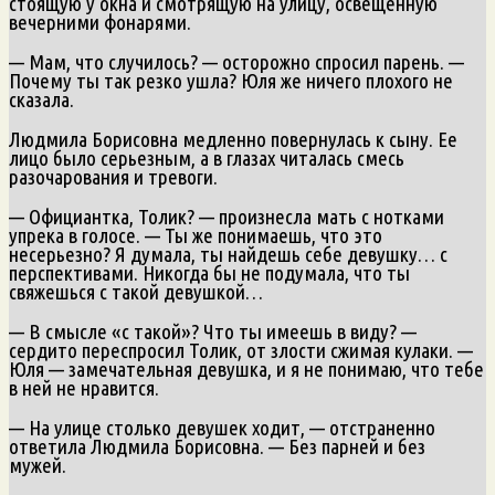
стоящую у окна и смотрящую на улицу, освещенную
вечерними фонарями.
— Мам, что случилось? — осторожно спросил парень. —
Почему ты так резко ушла? Юля же ничего плохого не
сказала.
Людмила Борисовна медленно повернулась к сыну. Ее
лицо было серьезным, а в глазах читалась смесь
разочарования и тревоги.
— Официантка, Толик? — произнесла мать с нотками
упрека в голосе. — Ты же понимаешь, что это
несерьезно? Я думала, ты найдешь себе девушку… с
перспективами. Никогда бы не подумала, что ты
свяжешься с такой девушкой…
— В смысле «с такой»? Что ты имеешь в виду? —
сердито переспросил Толик, от злости сжимая кулаки. —
Юля — замечательная девушка, и я не понимаю, что тебе
в ней не нравится.
— На улице столько девушек ходит, — отстраненно
ответила Людмила Борисовна. — Без парней и без
мужей.