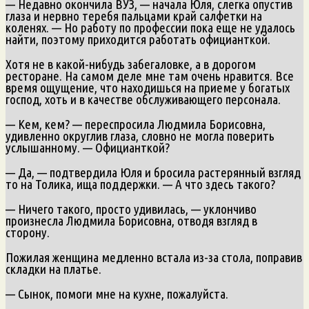
— Недавно окончила ВУЗ, — начала Юля, слегка опустив
глаза и нервно теребя пальцами край салфетки на
коленях. — Но работу по профессии пока еще не удалось
найти, поэтому приходится работать официанткой.
Хотя не в какой-нибудь забегаловке, а в дорогом
ресторане. На самом деле мне там очень нравится. Все
время ощущение, что находишься на приеме у богатых
господ, хоть и в качестве обслуживающего персонала.
— Кем, кем? — переспросила Людмила Борисовна,
удивленно округлив глаза, словно не могла поверить
услышанному. — Официанткой?
— Да, — подтвердила Юля и бросила растерянный взгляд
то на Толика, ища поддержки. — А что здесь такого?
— Ничего такого, просто удивилась, — уклончиво
произнесла Людмила Борисовна, отводя взгляд в
сторону.
Пожилая женщина медленно встала из-за стола, поправив
складки на платье.
— Сынок, помоги мне на кухне, пожалуйста.