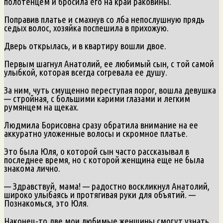
полотенцем и бросила его на край раковины.
Поправив платье и смахнув со лба непослушную прядь
седых волос, хозяйка поспешила в прихожую.
Дверь открылась, и в квартиру вошли двое.
Первым шагнул Анатолий, ее любимый сын, с той самой
улыбкой, которая всегда согревала ее душу.
За ним, чуть смущенно переступая порог, вошла девушка
— стройная, с большими карими глазами и легким
румянцем на щеках.
Людмила Борисовна сразу обратила внимание на ее
аккуратно уложенные волосы и скромное платье.
Это была Юля, о которой сын часто рассказывал в
последнее время, но с которой женщина еще не была
знакома лично.
— Здравствуй, мама! — радостно воскликнул Анатолий,
широко улыбаясь и протягивая руки для объятий. —
Познакомься, это Юля.
Наконец-то две мои любимые женщины смогут узнать