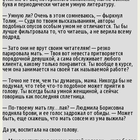
букв и периодически читаем умную литературу.
— Умную ли? Очень в этом сомневаюсь, — фыркнул
Толик. — Судя по твоим высказываниям, авторы
подобных опусов особым умом не отличаются. Ты бы
лучше фильтровала то, что читаешь, а не верила всему
подряд.
— Зато они не врут своим читателям! — резко
парировала мать. — Твоя вот невеста притворяется
порядочной девушкой, а сама обслуживает любого
клиента, какому только понравится. Ты вообще в курсе,
чем она занимается на своей так называемой работе?
— Точно не тем, чем ты думаешь, мама. Никогда бы не
подумал, что тебе что-то подобное может прийти в
голову. Ты всегда была умной женщиной, а сейчас
говоришь как последняя сплетница.
— По-твоему мать глу…пая? — Людмила Борисовна
подняла брови, и ее голос задрожал от обиды. — Может
быть, еще скажешь, что мать совсем из ума выжила?
Да уж, воспитала на свою голову.