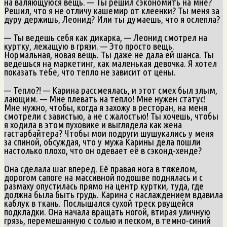
на валяющуюся вещь. — Ты решил сэкономить на мне?
Решил, что я не отличу кашемир от клеенки? Ты меня за
дуру держишь, Леонид? Или ты думаешь, что я ослепла?
— Ты ведешь себя как дикарка, — Леонид смотрел на
куртку, лежащую в грязи. — Это просто вещь.
Нормальная, новая вещь. Ты даже не дала ей шанса. Ты
ведешься на маркетинг, как маленькая девочка. Я хотел
показать тебе, что тепло не зависит от цены.
— Тепло?! — Карина рассмеялась, и этот смех был злым,
лающим. — Мне плевать на тепло! Мне нужен статус!
Мне нужно, чтобы, когда я захожу в ресторан, на меня
смотрели с завистью, а не с жалостью! Ты хочешь, чтобы
я ходила в этом пуховике и выглядела как жена
гастарбайтера? Чтобы мои подруги шушукались у меня
за спиной, обсуждая, что у мужа Карины дела пошли
настолько плохо, что он одевает её в сэконд-хенде?
Она сделала шаг вперед. Её правая нога в тяжелом,
дорогом сапоге на массивной подошве поднялась и с
размаху опустилась прямо на центр куртки, туда, где
должна была быть грудь. Карина с наслаждением вдавила
каблук в ткань. Послышался сухой треск рвущейся
подкладки. Она начала вращать ногой, втирая уличную
грязь, перемешанную с солью и песком, в темно-синий