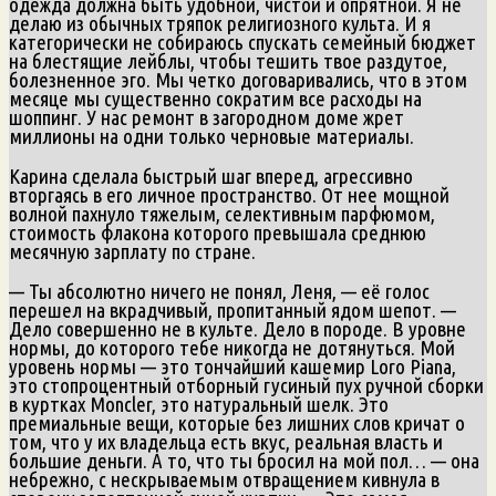
одежда должна быть удобной, чистой и опрятной. Я не
делаю из обычных тряпок религиозного культа. И я
категорически не собираюсь спускать семейный бюджет
на блестящие лейблы, чтобы тешить твое раздутое,
болезненное эго. Мы четко договаривались, что в этом
месяце мы существенно сократим все расходы на
шоппинг. У нас ремонт в загородном доме жрет
миллионы на одни только черновые материалы.
Карина сделала быстрый шаг вперед, агрессивно
вторгаясь в его личное пространство. От нее мощной
волной пахнуло тяжелым, селективным парфюмом,
стоимость флакона которого превышала среднюю
месячную зарплату по стране.
— Ты абсолютно ничего не понял, Леня, — её голос
перешел на вкрадчивый, пропитанный ядом шепот. —
Дело совершенно не в культе. Дело в породе. В уровне
нормы, до которого тебе никогда не дотянуться. Мой
уровень нормы — это тончайший кашемир Loro Piana,
это стопроцентный отборный гусиный пух ручной сборки
в куртках Moncler, это натуральный шелк. Это
премиальные вещи, которые без лишних слов кричат о
том, что у их владельца есть вкус, реальная власть и
большие деньги. А то, что ты бросил на мой пол… — она
небрежно, с нескрываемым отвращением кивнула в