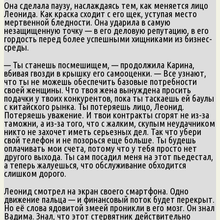
Она сделала паузу, наслаждаясь тем, как меняется лицо
Леонида. Как краска сходит с его щек, уступая место
мертвенной бледности. Она ударила в самую
незащищенную точку — в его деловую репутацию, в его
гордость перед более успешными хищниками из бизнес-
среды.
— Ты станешь посмешищем, — продолжила Карина,
вбивая гвозди в крышку его самооценки. — Все узнают,
что ты не можешь обеспечить базовые потребности
своей женщины. Что твоя жена вынуждена просить
подачки у твоих конкурентов, пока ты таскаешь ей баулы
с китайского рынка. Ты потеряешь лицо, Леонид.
Потеряешь уважение. И твои контракты сгорят не из-за
таможни, а из-за того, что с жалким, скупым неудачником
никто не захочет иметь серьезных дел. Так что убери
свой телефон и не позорься еще больше. Ты будешь
оплачивать мои счета, потому что у тебя просто нет
другого выхода. Ты сам посадил меня на этот пьедестал,
а теперь жалуешься, что обслуживание обходится
слишком дорого.
Леонид смотрел на экран своего смартфона. Одно
движение пальца — и финансовый поток будет перекрыт.
Но её слова ядовитой змеей проникли в его мозг. Он знал
Вадима. Знал, что этот стервятник действительно