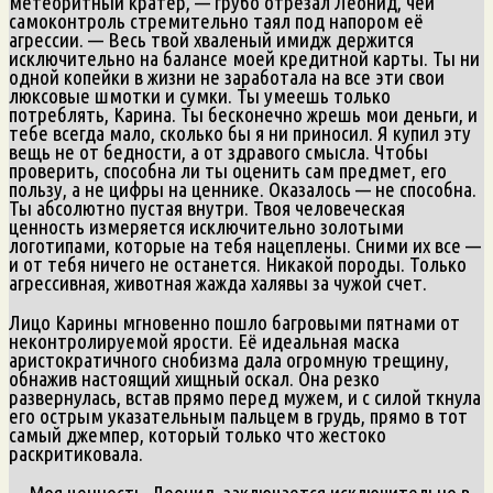
метеоритный кратер, — грубо отрезал Леонид, чей
самоконтроль стремительно таял под напором её
агрессии. — Весь твой хваленый имидж держится
исключительно на балансе моей кредитной карты. Ты ни
одной копейки в жизни не заработала на все эти свои
люксовые шмотки и сумки. Ты умеешь только
потреблять, Карина. Ты бесконечно жрешь мои деньги, и
тебе всегда мало, сколько бы я ни приносил. Я купил эту
вещь не от бедности, а от здравого смысла. Чтобы
проверить, способна ли ты оценить сам предмет, его
пользу, а не цифры на ценнике. Оказалось — не способна.
Ты абсолютно пустая внутри. Твоя человеческая
ценность измеряется исключительно золотыми
логотипами, которые на тебя нацеплены. Сними их все —
и от тебя ничего не останется. Никакой породы. Только
агрессивная, животная жажда халявы за чужой счет.
Лицо Карины мгновенно пошло багровыми пятнами от
неконтролируемой ярости. Её идеальная маска
аристократичного снобизма дала огромную трещину,
обнажив настоящий хищный оскал. Она резко
развернулась, встав прямо перед мужем, и с силой ткнула
его острым указательным пальцем в грудь, прямо в тот
самый джемпер, который только что жестоко
раскритиковала.
— Моя ценность, Леонид, заключается исключительно в