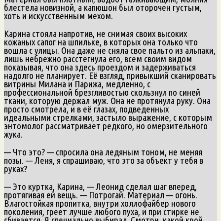
блестела новизной, а капюшон был оторочен густым,
хоть и искусственным мехом.
Карина стояла напротив, не снимая своих высоких
кожаных сапог на шпильке, в которых она только что
вошла с улицы. Она даже не сняла свое пальто из альпаки,
лишь небрежно расстегнула его, всем своим видом
показывая, что она здесь проездом и задерживаться
надолго не планирует. Её взгляд, привыкший сканировать
витрины Милана и Парижа, медленно, с
профессиональной брезгливостью скользнул по синей
ткани, которую держал муж. Она не протянула руку. Она
просто смотрела, и в её глазах, подведенных
идеальными стрелками, застыло выражение, с которым
энтомолог рассматривает редкого, но омерзительного
жука.
— Что это? — спросила она ледяным тоном, не меняя
позы. — Леня, я спрашиваю, что это за объект у тебя в
руках?
— Это куртка, Карина, — Леонид сделал шаг вперед,
протягивая ей вещь. — Потрогай. Материал — огонь.
Влагостойкая пропитка, внутри холлофайбер нового
поколения, греет лучше любого пуха, и при стирке не
сбивается. Я специально выбирал. Смотри, какой крой.