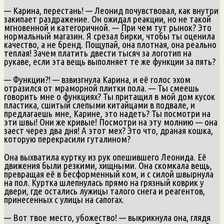
— Карина, перестань! — Леонид почувствовал, как внутри
закипает раздражение. Он ожидал реакции, но не такой
мгновенной и категоричной. — При чем тут рынок? Это
нормальный магазин. Я срезал бирки, чтобы ты оценила
качество, а не бренд. Пощупай, она плотная, она реально
теплая! Зачем платить двести тысяч за логотип на
рукаве, если эта вещь выполняет те же функции за пять?
— Функции?! — взвизгнула Карина, и её голос эхом
отразился от мраморной плитки пола. — Ты смеешь
говорить мне о функциях? Ты притащил в мой дом кусок
пластика, сшитый слепыми китайцами в подвале, и
предлагаешь мне, Карине, это надеть? Ты посмотри на
эти швы! Они же кривые! Посмотри на эту молнию — она
заест через два дня! А этот мех? Это что, драная кошка,
которую перекрасили гуталином?
Она выхватила куртку из рук опешившего Леонида. Её
движения были резкими, хищными. Она скомкала вещь,
превращая её в бесформенный ком, и с силой швырнула
на пол. Куртка шлепнулась прямо на грязный коврик у
двери, где остались лужицы талого снега и реагентов,
принесенных с улицы на сапогах.
— Вот твое место, убожество! — выкрикнула она, глядя