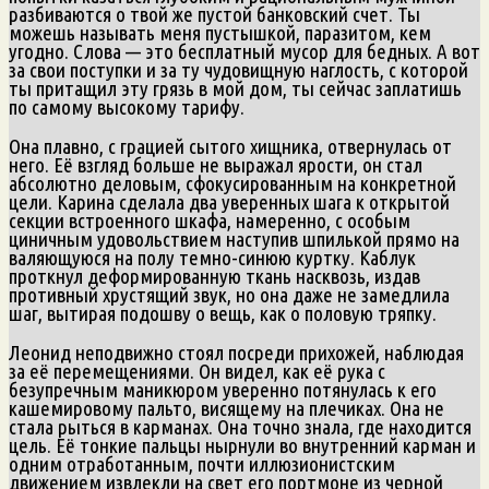
разбиваются о твой же пустой банковский счет. Ты
можешь называть меня пустышкой, паразитом, кем
угодно. Слова — это бесплатный мусор для бедных. А вот
за свои поступки и за ту чудовищную наглость, с которой
ты притащил эту грязь в мой дом, ты сейчас заплатишь
по самому высокому тарифу.
Она плавно, с грацией сытого хищника, отвернулась от
него. Её взгляд больше не выражал ярости, он стал
абсолютно деловым, сфокусированным на конкретной
цели. Карина сделала два уверенных шага к открытой
секции встроенного шкафа, намеренно, с особым
циничным удовольствием наступив шпилькой прямо на
валяющуюся на полу темно-синюю куртку. Каблук
проткнул деформированную ткань насквозь, издав
противный хрустящий звук, но она даже не замедлила
шаг, вытирая подошву о вещь, как о половую тряпку.
Леонид неподвижно стоял посреди прихожей, наблюдая
за её перемещениями. Он видел, как её рука с
безупречным маникюром уверенно потянулась к его
кашемировому пальто, висящему на плечиках. Она не
стала рыться в карманах. Она точно знала, где находится
цель. Её тонкие пальцы нырнули во внутренний карман и
одним отработанным, почти иллюзионистским
движением извлекли на свет его портмоне из черной