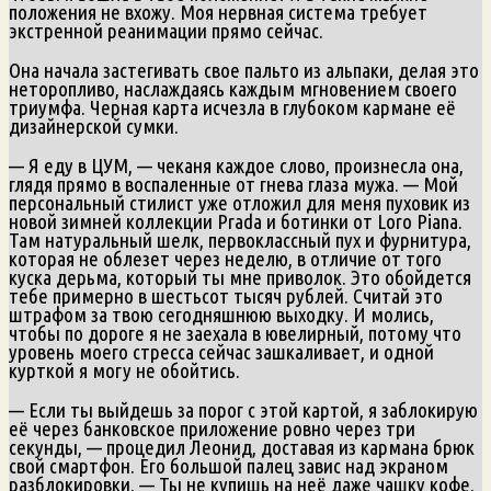
положения не вхожу. Моя нервная система требует
экстренной реанимации прямо сейчас.
Она начала застегивать свое пальто из альпаки, делая это
неторопливо, наслаждаясь каждым мгновением своего
триумфа. Черная карта исчезла в глубоком кармане её
дизайнерской сумки.
— Я еду в ЦУМ, — чеканя каждое слово, произнесла она,
глядя прямо в воспаленные от гнева глаза мужа. — Мой
персональный стилист уже отложил для меня пуховик из
новой зимней коллекции Prada и ботинки от Loro Piana.
Там натуральный шелк, первоклассный пух и фурнитура,
которая не облезет через неделю, в отличие от того
куска дерьма, который ты мне приволок. Это обойдется
тебе примерно в шестьсот тысяч рублей. Считай это
штрафом за твою сегодняшнюю выходку. И молись,
чтобы по дороге я не заехала в ювелирный, потому что
уровень моего стресса сейчас зашкаливает, и одной
курткой я могу не обойтись.
— Если ты выйдешь за порог с этой картой, я заблокирую
её через банковское приложение ровно через три
секунды, — процедил Леонид, доставая из кармана брюк
свой смартфон. Его большой палец завис над экраном
разблокировки. — Ты не купишь на неё даже чашку кофе.