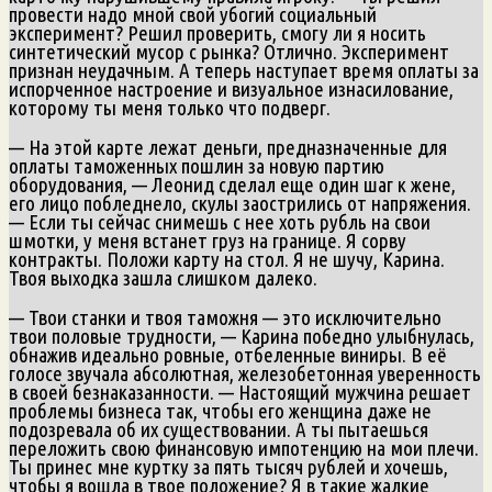
провести надо мной свой убогий социальный
эксперимент? Решил проверить, смогу ли я носить
синтетический мусор с рынка? Отлично. Эксперимент
признан неудачным. А теперь наступает время оплаты за
испорченное настроение и визуальное изнасилование,
которому ты меня только что подверг.
— На этой карте лежат деньги, предназначенные для
оплаты таможенных пошлин за новую партию
оборудования, — Леонид сделал еще один шаг к жене,
его лицо побледнело, скулы заострились от напряжения.
— Если ты сейчас снимешь с нее хоть рубль на свои
шмотки, у меня встанет груз на границе. Я сорву
контракты. Положи карту на стол. Я не шучу, Карина.
Твоя выходка зашла слишком далеко.
— Твои станки и твоя таможня — это исключительно
твои половые трудности, — Карина победно улыбнулась,
обнажив идеально ровные, отбеленные виниры. В её
голосе звучала абсолютная, железобетонная уверенность
в своей безнаказанности. — Настоящий мужчина решает
проблемы бизнеса так, чтобы его женщина даже не
подозревала об их существовании. А ты пытаешься
переложить свою финансовую импотенцию на мои плечи.
Ты принес мне куртку за пять тысяч рублей и хочешь,
чтобы я вошла в твое положение? Я в такие жалкие