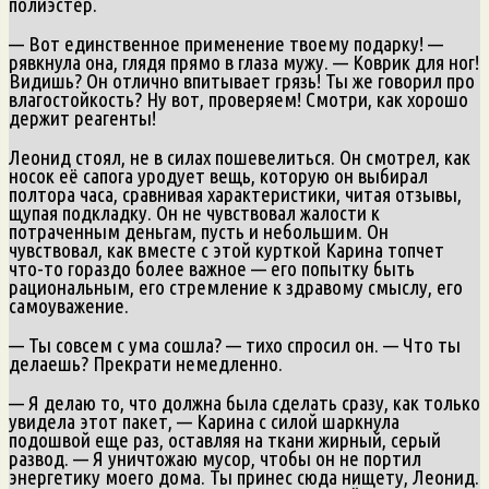
полиэстер.
— Вот единственное применение твоему подарку! —
рявкнула она, глядя прямо в глаза мужу. — Коврик для ног!
Видишь? Он отлично впитывает грязь! Ты же говорил про
влагостойкость? Ну вот, проверяем! Смотри, как хорошо
держит реагенты!
Леонид стоял, не в силах пошевелиться. Он смотрел, как
носок её сапога уродует вещь, которую он выбирал
полтора часа, сравнивая характеристики, читая отзывы,
щупая подкладку. Он не чувствовал жалости к
потраченным деньгам, пусть и небольшим. Он
чувствовал, как вместе с этой курткой Карина топчет
что-то гораздо более важное — его попытку быть
рациональным, его стремление к здравому смыслу, его
самоуважение.
— Ты совсем с ума сошла? — тихо спросил он. — Что ты
делаешь? Прекрати немедленно.
— Я делаю то, что должна была сделать сразу, как только
увидела этот пакет, — Карина с силой шаркнула
подошвой еще раз, оставляя на ткани жирный, серый
развод. — Я уничтожаю мусор, чтобы он не портил
энергетику моего дома. Ты принес сюда нищету, Леонид.