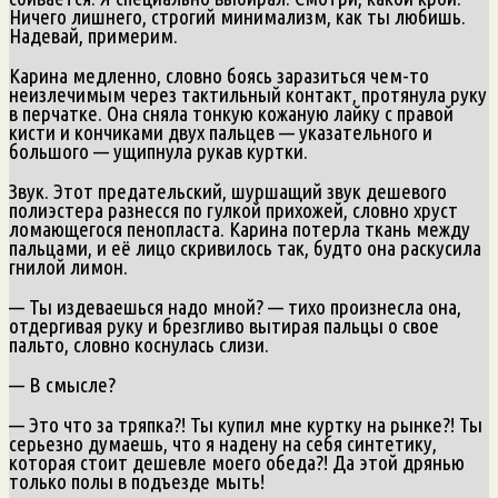
Ничего лишнего, строгий минимализм, как ты любишь.
Надевай, примерим.
Карина медленно, словно боясь заразиться чем-то
неизлечимым через тактильный контакт, протянула руку
в перчатке. Она сняла тонкую кожаную лайку с правой
кисти и кончиками двух пальцев — указательного и
большого — ущипнула рукав куртки.
Звук. Этот предательский, шуршащий звук дешевого
полиэстера разнесся по гулкой прихожей, словно хруст
ломающегося пенопласта. Карина потерла ткань между
пальцами, и её лицо скривилось так, будто она раскусила
гнилой лимон.
— Ты издеваешься надо мной? — тихо произнесла она,
отдергивая руку и брезгливо вытирая пальцы о свое
пальто, словно коснулась слизи.
— В смысле?
— Это что за тряпка?! Ты купил мне куртку на рынке?! Ты
серьезно думаешь, что я надену на себя синтетику,
которая стоит дешевле моего обеда?! Да этой дрянью
только полы в подъезде мыть!