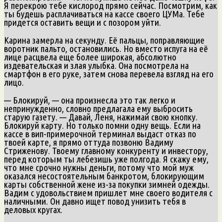
Я перекрою тебе кислород прямо сейчас. Посмотрим, как
ты будешь расплачиваться на кассе своего ЦУМа. Тебе
придется оставить вещи и с позором уйти.
Карина замерла на секунду. Её пальцы, поправляющие
воротник пальто, остановились. Но вместо испуга на её
лице расцвела еще более широкая, абсолютно
издевательская и злая улыбка. Она посмотрела на
смартфон в его руке, затем снова перевела взгляд на его
лицо.
— Блокируй, — она произнесла это так легко и
непринужденно, словно предлагала ему выбросить
старую газету. — Давай, Леня, нажимай свою кнопку.
Блокируй карту. Но только помни одну вещь. Если на
кассе в вип-примерочной терминал выдаст отказ по
твоей карте, я прямо оттуда позвоню Вадиму
Стриженову. Твоему главному конкуренту и инвестору,
перед которым ты лебезишь уже полгода. Я скажу ему,
что мне срочно нужны деньги, потому что мой муж
оказался несостоятельным банкротом, блокирующим
карты собственной жене из-за покупки зимней одежды.
Вадим с удовольствием пришлет мне своего водителя с
наличными. Он давно ищет повод унизить тебя в
деловых кругах.