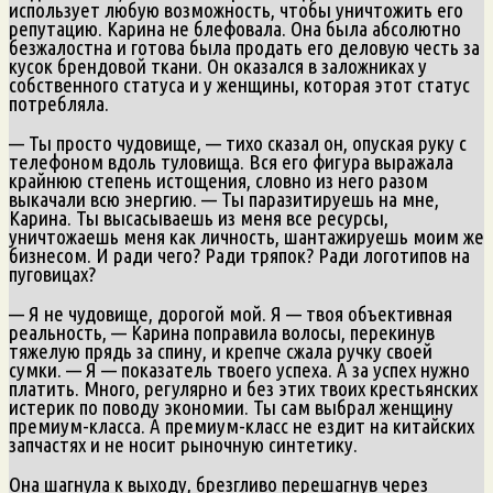
использует любую возможность, чтобы уничтожить его
репутацию. Карина не блефовала. Она была абсолютно
безжалостна и готова была продать его деловую честь за
кусок брендовой ткани. Он оказался в заложниках у
собственного статуса и у женщины, которая этот статус
потребляла.
— Ты просто чудовище, — тихо сказал он, опуская руку с
телефоном вдоль туловища. Вся его фигура выражала
крайнюю степень истощения, словно из него разом
выкачали всю энергию. — Ты паразитируешь на мне,
Карина. Ты высасываешь из меня все ресурсы,
уничтожаешь меня как личность, шантажируешь моим же
бизнесом. И ради чего? Ради тряпок? Ради логотипов на
пуговицах?
— Я не чудовище, дорогой мой. Я — твоя объективная
реальность, — Карина поправила волосы, перекинув
тяжелую прядь за спину, и крепче сжала ручку своей
сумки. — Я — показатель твоего успеха. А за успех нужно
платить. Много, регулярно и без этих твоих крестьянских
истерик по поводу экономии. Ты сам выбрал женщину
премиум-класса. А премиум-класс не ездит на китайских
запчастях и не носит рыночную синтетику.
Она шагнула к выходу, брезгливо перешагнув через