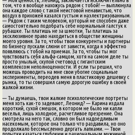
том, что я вообще нахожусь рядом с тобой! — выплюнула
она каждое слово с такой неистовой ненавистью, что
воздух в прихожей казался густым и наэлектризованным.
— Рядом с таким человеком, который не способен даже
самостоятельно подобрать себе нормальный галстук к
рубашке. Ты платишь не за шмотки. Ты платишь за
эксклюзивное право находиться в обществе женщины
моего уровня. За то, чтобы твои конкуренты и партнеры
по бизнесу пускали слюни от зависти, когда я эффектно
появляюсь с тобой на приемах. За то, чтобы ты мог
чувствовать себя альфа-самцом, хотя на самом деле ты
просто унылый, скупой счетовод с гигантским
комплексом неполноценности. И если ты решил, что
можешь проводить на мне свои убогие социальные
эксперименты, переодев меня в пластиковую дешевку с
рынка, то ты совершил самую дорогую ошибку в своей
жалкой жизни.
— Ты думаешь, твои жалкие психологические портреты
меня хоть как-то задевают, Леонид? — Карина издала
короткий, сухой смешок, в котором не было ни капли
веселья, лишь холодное, расчетливое презрение. Она
смотрела на него так, словно он был надоедливым
насекомым, которое она только что раздавила, но оно
продолжало бессмысленно дергать лапками. — Твои
попытки казаться глубоким и рациональным мужчиной