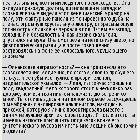
театральными, полными ледяного превосходства. Она
окинула прихожую долгим, оценивающим взглядом,
словно впервые видела этот венецианский мрамор на
полу, эти фактурные панели из тонированного дуба на
стенах, огромную хрустальную люстру, отбрасывающую
сотни острых бликов на зеркала в пол. Затем её взгляд,
холодный и безжалостный, как лезвие скальпеля,
опустился на мужа. Она смотрела на него снизу вверх, но
физиологическая разница в росте совершенно
растворялась на фоне её колоссального, удушающего
снобизма.
— Финансовая неграмотность? — она произнесла это
словосочетание медленно, по слогам, словно пробуя его
на вкус, и её губы изогнулись в презрительной,
издевательской ухмылке. — Леня, ты сейчас стоишь на
полу, квадратный метр которого стоит в несколько раз
дороже, чем вся твоя никчемная жизнь до встречи со
мной. Ты стоишь здесь и на полном серьезе рассуждаешь
о мембранах и экипировке альпинистов, находясь в
прихожей, которую я лично проектировала вместе с
одним из лучших архитекторов города. И после этого ты
имеешь наглость притащить сюда кусок вонючего
синтетического мусора и читать мне лекции об экономии
бюджета?