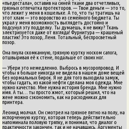
«пьедестала», оставив на синей ткани два отчетливых,
грязных отпечатка протекторов. — Твои деньги — это то,
что лежит у меня в кошельке. А то, что ты тратишь на
этот хлам — это воровство из семейного бюджета. Ты
украл у меня возможность выглядеть достойно и
подсунул эту подделку. Ты думаешь, я не вижу? Ткань
электризуется даже от взгляда! Фурнитура — крашеный
пластик! Это позор, Леня. Тотальный, беспросветный
позор.
Она пнула скомканную, грязную куртку носком сапога,
отшвыривая её к стене, подальше от своих ног.
— Убери это немедленно. Выбрось в мусоропровод. И
чтобы я больше никогда не видела в нашем доме вещей
без нормальных бирок. Я не для того выходила замуж,
чтобы гадать, из какой нефти сделана моя одежда. Мне
нужно качество. Мне нужна история бренда. Мне нужно
имя. А ты… ты просто жмот, который решил, что на
жене можно сэкономить, как на расходниках для
принтера.
Леонид молчал. Он смотрел на грязное пятно на полу, на
испорченную куртку, которая теперь действительно
напоминала половую тряпку, и понимал, что диалог о
практичности закончен, так и не начавшись. Аргументы