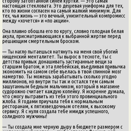
сторону затоптанной синей куртки. — Это самая
настоящая стекловата. Это дешевая униформа для тех,
кто по жизни согласен на самый жалкий минимум. Для
тех, чья жизнь — это вечный, унизительный компромисс
между «хочется» и «по акции».
Она плавно обошла его по кругу, словно голодная белая
акула, присматривающаяся к выбранной жертве перед
решающим смертельным броском.
— Ты нагло пытаешься натянуть на меня свой убогий
нищенский менталитет. Ты вырос в тесноте, ты с
детства привык донашивать застиранные вещи за
старшим братом, и эта плебейская, въедливая привычка
экономить на самом себе въелась в твой спинной мозг
намертво. Ты можешь зарабатывать сколько угодно
миллионов, но внутри ты так и остался тем самым
зашуганным бедным мальчиком, который в магазине
судорожно считает каждую копейку. Я искренне думала,
что смогу вытравить из тебя этого провинциального
жлоба. Я годами приучала тебя к нормальным
ресторанам, к пятизвездочным отелям, к высокому
сервису. Я с нуля создала тебе имидж успешного,
солидного мужчины!
— Ты создала мне черную дыру в бюджете размером с