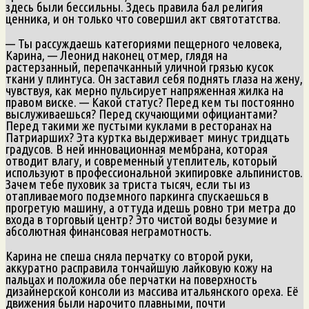
здесь были бессильны. Здесь правила бал религия
ценника, и он только что совершил акт святотатства.
— Ты рассуждаешь категориями пещерного человека,
Карина, — Леонид наконец отмер, глядя на
растерзанный, перепачканный уличной грязью кусок
ткани у плинтуса. Он заставил себя поднять глаза на жену,
чувствуя, как мерно пульсирует напряженная жилка на
правом виске. — Какой статус? Перед кем ты постоянно
выслуживаешься? Перед скучающими официантами?
Перед такими же пустыми куклами в ресторанах на
Патриарших? Эта куртка выдерживает минус тридцать
градусов. В ней инновационная мембрана, которая
отводит влагу, и современный утеплитель, который
используют в профессиональной экипировке альпинистов.
Зачем тебе пуховик за триста тысяч, если ты из
отапливаемого подземного паркинга спускаешься в
прогретую машину, а оттуда идешь ровно три метра до
входа в торговый центр? Это чистой воды безумие и
абсолютная финансовая неграмотность.
Карина не спеша сняла перчатку со второй руки,
аккуратно расправила тончайшую лайковую кожу на
пальцах и положила обе перчатки на поверхность
дизайнерской консоли из массива итальянского ореха. Её
движения были нарочито плавными, почти