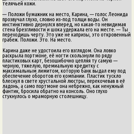
телячьей кожи.
— Положи бумажник на место, Карина, — голос Леонида
прозвучал глухо, словно из-под толщи воды. Он
инстинктивно дернулся вперед, но какая-то невидимая
стена брезгливости и шока удержала его на месте. — Ты
переходишь черту. Это уже не капризы, это откровенный
грабеж. Положи. Это. На место.
Карина даже не удостоила его взглядом. Она ловко
раскрыла портмоне, её ногти скользнули по ряду
пластиковых карт, безошибочно цепляя ту самую —
черную, тяжелую, премиальную кредитку с
максимальным лимитом, которую банк выдал ему под
обеспечение оборотов его компании. Пластик тускло
блеснул в свете хрустальной люстры, перекочевав в её
ладонь, а само портмоне она небрежно, как ненужный
фантик, бросила обратно на консоль. Оно глухо
стукнулось о мраморную столешницу.