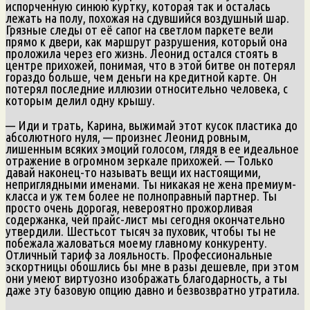
испорченную синюю куртку, которая так и осталась
лежать на полу, похожая на сдувшийся воздушный шар.
Грязные следы от её сапог на светлом паркете вели
прямо к двери, как маршрут разрушения, который она
проложила через его жизнь. Леонид остался стоять в
центре прихожей, понимая, что в этой битве он потерял
гораздо больше, чем деньги на кредитной карте. Он
потерял последние иллюзии относительно человека, с
которым делил одну крышу.
— Иди и трать, Карина, выжимай этот кусок пластика до
абсолютного нуля, — произнес Леонид ровным,
лишенным всяких эмоций голосом, глядя в ее идеальное
отражение в огромном зеркале прихожей. — Только
давай наконец-то называть вещи их настоящими,
неприглядными именами. Ты никакая не жена премиум-
класса и уж тем более не полноправный партнер. Ты
просто очень дорогая, невероятно прожорливая
содержанка, чей прайс-лист мы сегодня окончательно
утвердили. Шестьсот тысяч за пуховик, чтобы ты не
побежала жаловаться моему главному конкуренту.
Отличный тариф за лояльность. Профессиональные
эскортницы обошлись бы мне в разы дешевле, при этом
они умеют виртуозно изображать благодарность, а ты
даже эту базовую опцию давно и безвозвратно утратила.