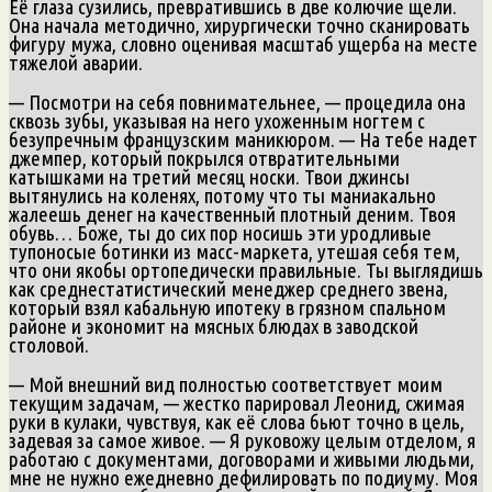
Её глаза сузились, превратившись в две колючие щели.
Она начала методично, хирургически точно сканировать
фигуру мужа, словно оценивая масштаб ущерба на месте
тяжелой аварии.
— Посмотри на себя повнимательнее, — процедила она
сквозь зубы, указывая на него ухоженным ногтем с
безупречным французским маникюром. — На тебе надет
джемпер, который покрылся отвратительными
катышками на третий месяц носки. Твои джинсы
вытянулись на коленях, потому что ты маниакально
жалеешь денег на качественный плотный деним. Твоя
обувь… Боже, ты до сих пор носишь эти уродливые
тупоносые ботинки из масс-маркета, утешая себя тем,
что они якобы ортопедически правильные. Ты выглядишь
как среднестатистический менеджер среднего звена,
который взял кабальную ипотеку в грязном спальном
районе и экономит на мясных блюдах в заводской
столовой.
— Мой внешний вид полностью соответствует моим
текущим задачам, — жестко парировал Леонид, сжимая
руки в кулаки, чувствуя, как её слова бьют точно в цель,
задевая за самое живое. — Я руковожу целым отделом, я
работаю с документами, договорами и живыми людьми,
мне не нужно ежедневно дефилировать по подиуму. Моя