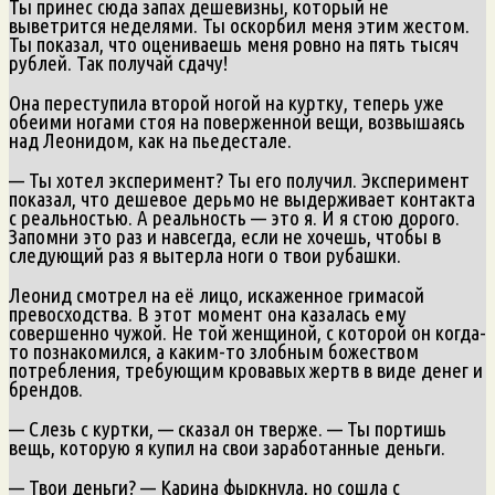
Ты принес сюда запах дешевизны, который не
выветрится неделями. Ты оскорбил меня этим жестом.
Ты показал, что оцениваешь меня ровно на пять тысяч
рублей. Так получай сдачу!
Она переступила второй ногой на куртку, теперь уже
обеими ногами стоя на поверженной вещи, возвышаясь
над Леонидом, как на пьедестале.
— Ты хотел эксперимент? Ты его получил. Эксперимент
показал, что дешевое дерьмо не выдерживает контакта
с реальностью. А реальность — это я. И я стою дорого.
Запомни это раз и навсегда, если не хочешь, чтобы в
следующий раз я вытерла ноги о твои рубашки.
Леонид смотрел на её лицо, искаженное гримасой
превосходства. В этот момент она казалась ему
совершенно чужой. Не той женщиной, с которой он когда-
то познакомился, а каким-то злобным божеством
потребления, требующим кровавых жертв в виде денег и
брендов.
— Слезь с куртки, — сказал он тверже. — Ты портишь
вещь, которую я купил на свои заработанные деньги.
— Твои деньги? — Карина фыркнула, но сошла с