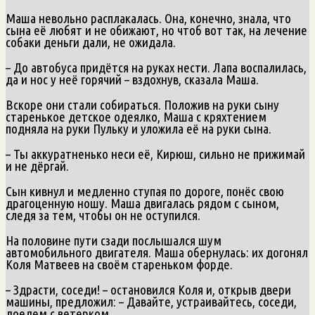
Маша невольно расплакалась. Она, конечно, знала, что
сына её любят и не обижают, но чтоб вот так, на лечение
собаки деньги дали, не ожидала.
– До автобуса придётся на руках нести. Лапа воспалилась,
да и нос у неё горячий – вздохнув, сказала Маша.
Вскоре они стали собираться. Положив на руки сыну
старенькое детское одеялко, Маша с кряхтением
подняла на руки Пульку и уложила её на руки сына.
– Ты аккуратненько неси её, Кирюш, сильно не прижимай
и не дёргай.
Сын кивнул и медленно ступая по дороге, понёс свою
драгоценную ношу. Маша двигалась рядом с сыном,
следя за тем, чтобы он не оступился.
На половине пути сзади послышался шум
автомобильного двигателя. Маша обернулась: их догонял
Коля Матвеев на своём стареньком форде.
– Здрасти, соседи! – остановился Коля и, открыв двери
машины, предложил: – Давайте, устраивайтесь, соседи,
доедем с ветерком.