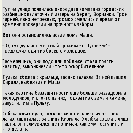
Тут на улице появилась очередная компания городских,
разбивших палаточный лагерь на берегу Ворчанки. Трое
парней, явно нетрезвых, громко смеялись и время от
времени проверяли на прочность заборы.
Вот они остановились возле дома Маши.
– О, тут дурачок местный проживает. Пуганём? –
предложил один из бравых молодцов.
Засмеявшись, они подошли поближе, стали трясти
калитку, выкрикивали что-то оскорбительное.
Пулька, сбежав с крыльца, звонко залаяла. За ней вышел
Кирилл, выбежала и Маша.
Такая картина беззащитности ещё больше раззадорила
молодчиков, и кто-то из них, подхватив с земли камень,
запустил им в Пульку.
Собака взвизгнула, поджала хвост и, ковыляя на трёх
лапах, спряталась за спину Кирилла. Улыбка сошла с лица
парня, он нахмурился, не понимая, как ему поступить и
что делать.