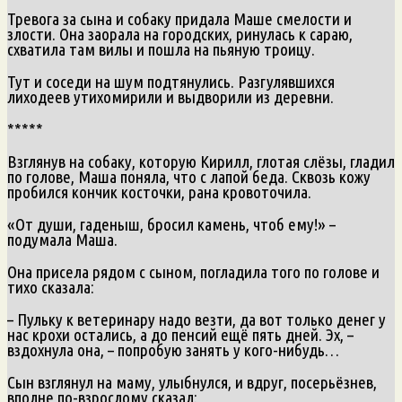
Тревога за сына и собаку придала Маше смелости и
злости. Она заорала на городских, ринулась к сараю,
схватила там вилы и пошла на пьяную троицу.
Тут и соседи на шум подтянулись. Разгулявшихся
лиходеев утихомирили и выдворили из деревни.
*****
Взглянув на собаку, которую Кирилл, глотая слёзы, гладил
по голове, Маша поняла, что с лапой беда. Сквозь кожу
пробился кончик косточки, рана кровоточила.
«От души, гаденыш, бросил камень, чтоб ему!» –
подумала Маша.
Она присела рядом с сыном, погладила того по голове и
тихо сказала:
– Пульку к ветеринару надо везти, да вот только денег у
нас крохи остались, а до пенсий ещё пять дней. Эх, –
вздохнула она, – попробую занять у кого-нибудь…
Сын взглянул на маму, улыбнулся, и вдруг, посерьёзнев,
вполне по-взрослому сказал: