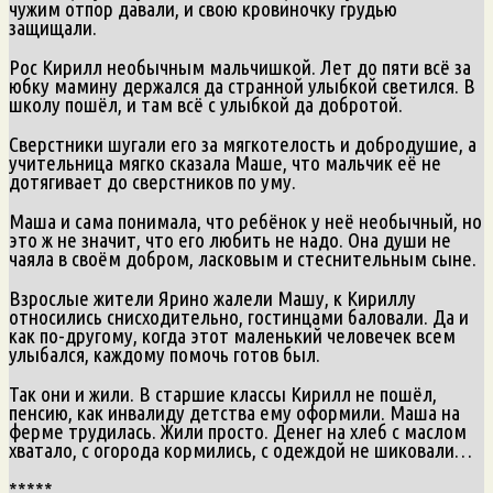
чужим отпор давали, и свою кровиночку грудью
защищали.
Рос Кирилл необычным мальчишкой. Лет до пяти всё за
юбку мамину держался да странной улыбкой светился. В
школу пошёл, и там всё с улыбкой да добротой.
Сверстники шугали его за мягкотелость и добродушие, а
учительница мягко сказала Маше, что мальчик её не
дотягивает до сверстников по уму.
Маша и сама понимала, что ребёнок у неё необычный, но
это ж не значит, что его любить не надо. Она души не
чаяла в своём добром, ласковым и стеснительным сыне.
Взрослые жители Ярино жалели Машу, к Кириллу
относились снисходительно, гостинцами баловали. Да и
как по-другому, когда этот маленький человечек всем
улыбался, каждому помочь готов был.
Так они и жили. В старшие классы Кирилл не пошёл,
пенсию, как инвалиду детства ему оформили. Маша на
ферме трудилась. Жили просто. Денег на хлеб с маслом
хватало, с огорода кормились, с одеждой не шиковали…
*****