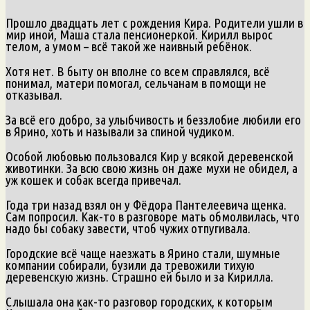
Прошло двадцать лет с рождения Кира. Родители ушли в
мир иной, Маша стала пенсионеркой. Кирилл вырос
телом, а умом – всё такой же наивный ребёнок.
Хотя нет. В быту он вполне со всем справлялся, всё
понимал, матери помогал, сельчанам в помощи не
отказывал.
За всё его добро, за улыбчивость и беззлобие любили его
в Ярино, хоть и называли за спиной чудиком.
Особой любовью пользовался Кир у всякой деревенской
животинки. За всю свою жизнь он даже мухи не обидел, а
уж кошек и собак всегда привечал.
Года три назад взял он у Фёдора Пантелеевича щенка.
Сам попросил. Как-то в разговоре мать обмолвилась, что
надо бы собаку завести, чтоб чужих отпугивала.
Городские всё чаще наезжать в Ярино стали, шумные
компании собирали, бузили да тревожили тихую
деревенскую жизнь. Страшно ей было и за Кирилла.
Слышала она как-то разговор городских, к которым