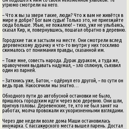
угрюмо смотрели на него.
– Что ж вы за звери такие, люди? Что ж вам не живётся в
мире и добре? Бог вам судья! Только это, не приезжайте
сюда больше. Убью, не пожалею! – тихо, уже не улыбаясь,
сказал Кир, и, повернувшись, пошагал обратно в деревню.
Городские так и застыли на месте. Они смотрели вслед
деревенскому дурачку и что-то внутри у них тоскливо
сжималось от понимания правды, сказанной им.
– Тоже мне, совесть народа. Дурак дураком, а туда же,
нравоучения выдавать надумал, – зло сплюнув, съязвил
один из парней.
– Заткнись уже, Батон, – одёрнул его другой, – по сути он
ведь прав. Накосячили мы знатно…
Обходного пути до автобусной остановки не было,
пришлось городским идти через всю деревню. Они шли,
пригнув головы. Деревенские, те, кто не был занят на
работах, молча провожали их укоризненными взглядами.
Через две недели возле дома Маши остановилась
иномарка. С пассажирского места вышел парень. Достал