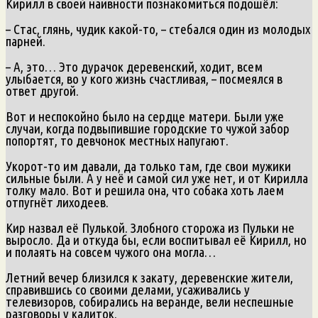
Кирилл в своей наивности познакомиться подошёл:
– Стас, глянь, чудик какой-то, – стебался один из молодых
парней.
– А, это… Это дурачок деревенский, ходит, всем
улыбается, во у кого жизнь счастливая, – посмеялся в
ответ другой.
Вот и неспокойно было на сердце матери. Были уже
случаи, когда подвыпившие городские то чужой забор
попортят, то девчонок местных напугают.
Укорот-то им давали, да только там, где свои мужики
сильные были. А у неё и самой сил уже нет, и от Кирилла
толку мало. Вот и решила она, что собака хоть лаем
отпугнёт лиходеев.
Кир назвал её Пулькой. Злобного сторожа из Пульки не
выросло. Да и откуда бы, если воспитывал её Кирилл, но
и полаять на совсем чужого она могла…
Летний вечер близился к закату, деревенские жители,
справившись со своими делами, усаживались у
телевизоров, собирались на веранде, вели неспешные
разговоры у калиток.