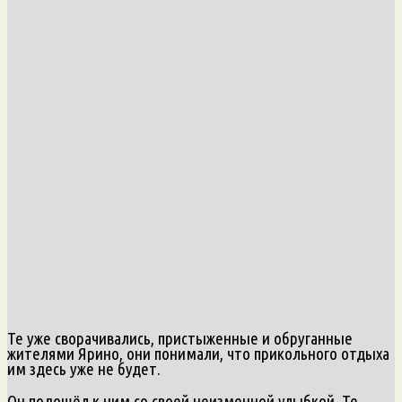
Те уже сворачивались, пристыженные и обруганные
жителями Ярино, они понимали, что прикольного отдыха
им здесь уже не будет.
Он подошёл к ним со своей неизменной улыбкой. Те