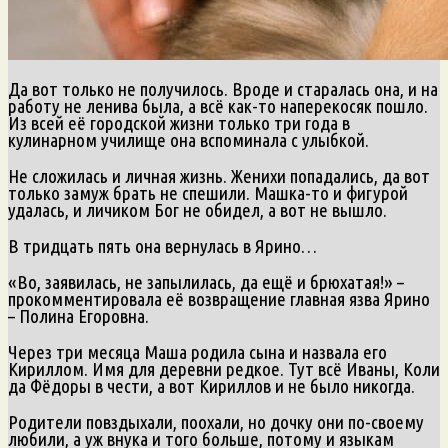
Да вот только не получилось. Вроде и старалась она, и на
работу не ленива была, а всё как-то наперекосяк пошло.
Из всей её городской жизни только три года в
кулинарном училище она вспоминала с улыбкой.
Не сложилась и личная жизнь. Женихи попадались, да вот
только замуж брать не спешили. Машка-то и фигурой
удалась, и личиком Бог не обидел, а вот не вышло.
В тридцать пять она вернулась в Ярино…
«Во, заявилась, не запылилась, да ещё и брюхатая!» –
прокомментировала её возвращение главная язва Ярино
– Полина Егоровна.
Через три месяца Маша родила сына и назвала его
Кириллом. Имя для деревни редкое. Тут всё Иваны, Коли
да Фёдоры в чести, а вот Кириллов и не было никогда.
Родители повздыхали, поохали, но дочку они по-своему
любили, а уж внука и того больше, потому и языкам